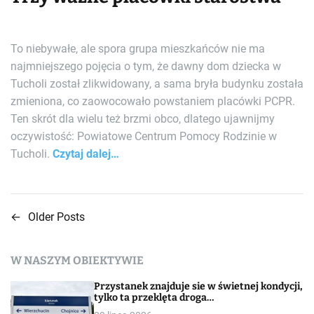
To niebywałe, ale spora grupa mieszkańców nie ma
najmniejszego pojęcia o tym, że dawny dom dziecka w
Tucholi został zlikwidowany, a sama bryła budynku została
zmieniona, co zaowocowało powstaniem placówki PCPR.
Ten skrót dla wielu też brzmi obco, dlatego ujawnijmy
oczywistość: Powiatowe Centrum Pomocy Rodzinie w
Tucholi.
Czytaj dalej…
←
Older Posts
N
a
W NASZYM OBIEKTYWIE
w
Przystanek znajduje sie w świetnej kondycji,
i
tylko ta przeklęta droga…