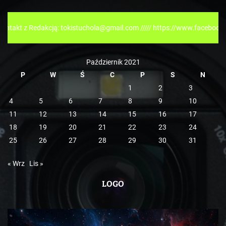
o
r
edakcją: tokistuchola@gmail.com ///// https://www.facebook.com/tokisp
i
e
Październik 2021
P
W
Ś
C
P
S
N
1
2
3
4
5
6
7
8
9
10
11
12
13
14
15
16
17
18
19
20
21
22
23
24
25
26
27
28
29
30
31
« Wrz
Lis »
LOGO