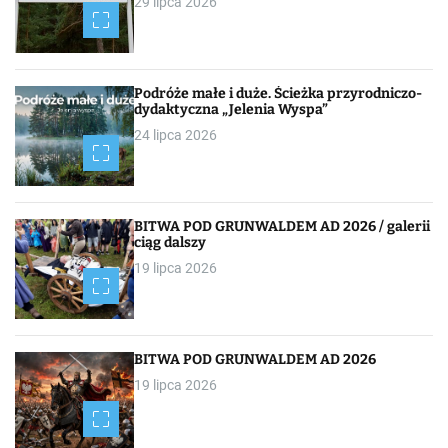
29 lipca 2026
g
a
c
Podróże małe i duże. Ścieżka przyrodniczo-
dydaktyczna „Jelenia Wyspa”
j
24 lipca 2026
a
p
BITWA POD GRUNWALDEM AD 2026 / galerii
o
ciąg dalszy
19 lipca 2026
w
p
i
BITWA POD GRUNWALDEM AD 2026
19 lipca 2026
s
a