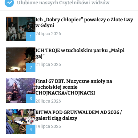
Ulubione naszych Czytelników i widzów
c
ff
u
r
a
l
c
n
e
h
Ich „Dobry chłopiec” powalczy o Złote Lwy
v
a
w Gdyni
s
24 lipca 2026
W
1
i
d
ICH TROJE w tucholskim parku „Małpi
g
gaj”
e
t
21 lipca 2026
2
Finał 67 DBT. Muzyczne anioły na
tucholskiej scenie
CHOJNACKA//CHOJNACKI
3
20 lipca 2026
BITWA POD GRUNWALDEM AD 2026 /
galerii ciąg dalszy
19 lipca 2026
4