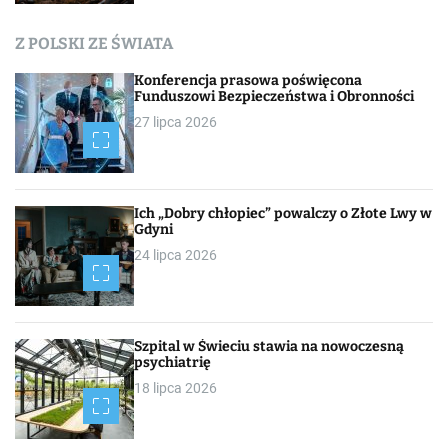
c
Z POLSKI ZE ŚWIATA
h
Konferencja prasowa poświęcona
Funduszowi Bezpieczeństwa i Obronności
27 lipca 2026
Ich „Dobry chłopiec” powalczy o Złote Lwy w
Gdyni
24 lipca 2026
Szpital w Świeciu stawia na nowoczesną
psychiatrię
18 lipca 2026