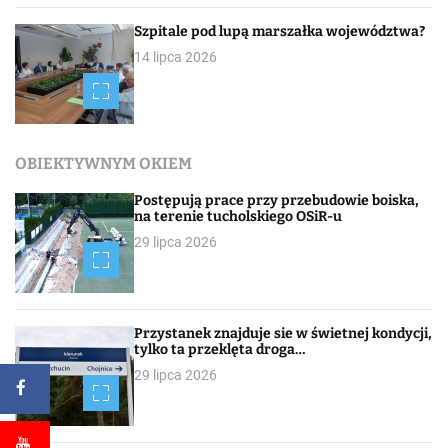
Szpitale pod lupą marszałka województwa?
14 lipca 2026
OBIEKTYWNYM OKIEM
Postępują prace przy przebudowie boiska,
na terenie tucholskiego OSiR-u
29 lipca 2026
Przystanek znajduje sie w świetnej kondycji,
tylko ta przeklęta droga…
29 lipca 2026