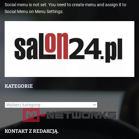
Social menu is not set. You need to create menu and assign it to
Social Menu on Menu Settings.
KATEGORIE
K
a
t
e
KONTAKT Z REDAKCJĄ.
g