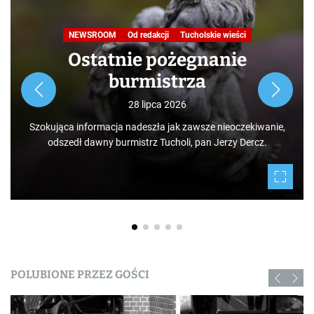
NEWSROOM
Od redakcji
Tucholskie wieści
Ostatnie pożegnanie
burmistrza
28 lipca 2026
Szokująca informacja nadeszła jak zawsze nieoczekiwanie,
odszedł dawny burmistrz Tucholi, pan Jerzy Dercz.
POLUBIONE PRZEZ GOŚCI