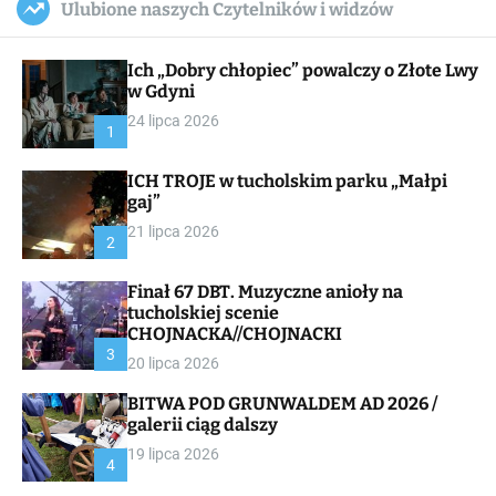
Ulubione naszych Czytelników i widzów
c
ff
u
r
a
l
c
n
e
h
Ich „Dobry chłopiec” powalczy o Złote Lwy
v
a
w Gdyni
s
24 lipca 2026
W
1
i
d
ICH TROJE w tucholskim parku „Małpi
g
gaj”
e
t
21 lipca 2026
2
Finał 67 DBT. Muzyczne anioły na
tucholskiej scenie
CHOJNACKA//CHOJNACKI
3
20 lipca 2026
BITWA POD GRUNWALDEM AD 2026 /
galerii ciąg dalszy
19 lipca 2026
4