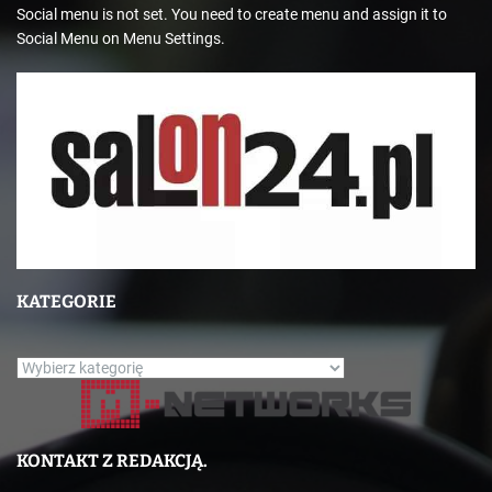
Social menu is not set. You need to create menu and assign it to
Social Menu on Menu Settings.
KATEGORIE
K
a
t
e
KONTAKT Z REDAKCJĄ.
g