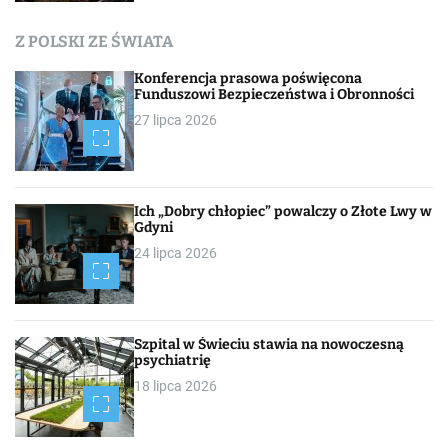
c
Z POLSKI ZE ŚWIATA
h
Konferencja prasowa poświęcona
Funduszowi Bezpieczeństwa i Obronności
27 lipca 2026
Ich „Dobry chłopiec” powalczy o Złote Lwy w
Gdyni
24 lipca 2026
Szpital w Świeciu stawia na nowoczesną
psychiatrię
18 lipca 2026