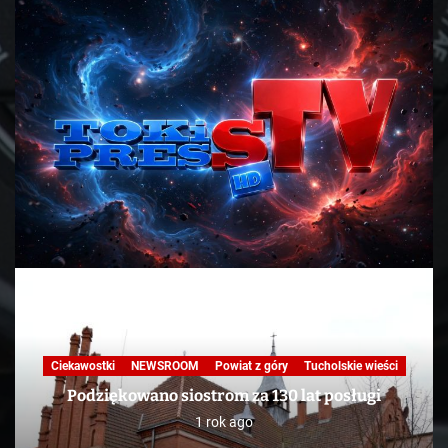
Ciekawostki
NEWSROOM
Powiat z góry
Tucholskie wieści
Podziękowano siostrom za 130 lat posługi
1 rok ago