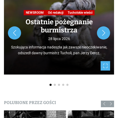
NEWSROOM
Od redakcji
Tucholskie wieści
Ostatnie pożegnanie
burmistrza
28 lipca 2026
Szokująca informacja nadeszła jak zawsze nieoczekiwanie,
odszedł dawny burmistrz Tucholi, pan Jerzy Dercz.
POLUBIONE PRZEZ GOŚCI