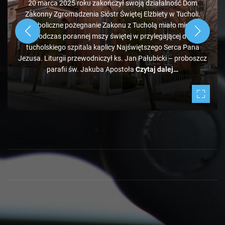
20 marca 2025 roku zakończył swoją działalność Dom
Zakonny Zgromadzenia Sióstr Świętej Elżbiety w Tucholi.
Symboliczne pożegnanie Zakonu z Tucholą miało miejsce
podczas porannej mszy świętej w przylegającej do
tucholskiego szpitala kaplicy Najświętszego Serca Pana
Jezusa. Liturgii przewodniczył ks. Jan Pałubicki – proboszcz
parafii św. Jakuba Apostoła
Czytaj dalej…