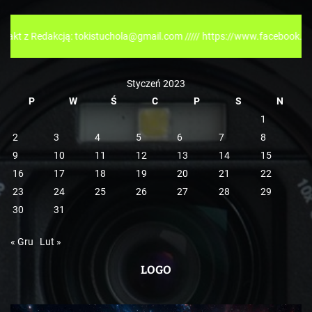
o
r
akcją: tokistuchola@gmail.com ///// https://www.facebook.com/tokispr
i
e
Styczeń 2023
P
W
Ś
C
P
S
N
1
2
3
4
5
6
7
8
9
10
11
12
13
14
15
16
17
18
19
20
21
22
23
24
25
26
27
28
29
30
31
« Gru
Lut »
LOGO