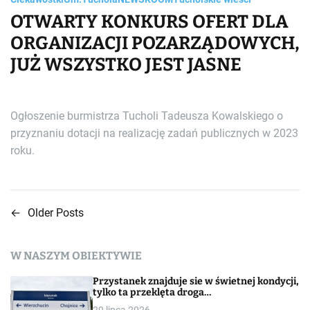
OTWARTY KONKURS OFERT DLA
ORGANIZACJI POZARZĄDOWYCH,
JUŻ WSZYSTKO JEST JASNE
Ogłoszenie burmistrza Tucholi Tadeusza Kowalskiego o
przyznaniu dotacji na realizację zadań publicznych w 2023
roku.
←
Older Posts
N
a
W NASZYM OBIEKTYWIE
w
Przystanek znajduje sie w świetnej kondycji,
i
tylko ta przeklęta droga…
29 lipca 2026