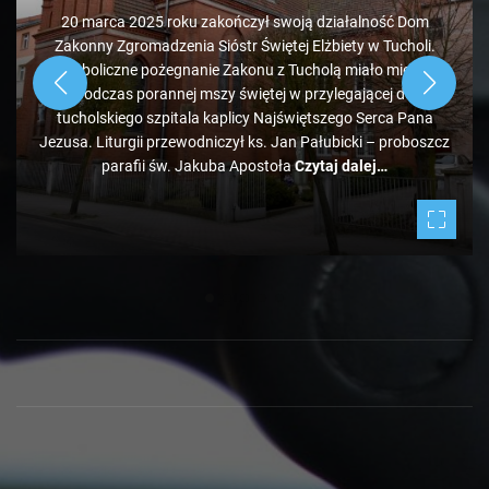
20 marca 2025 roku zakończył swoją działalność Dom
Zakonny Zgromadzenia Sióstr Świętej Elżbiety w Tucholi.
Symboliczne pożegnanie Zakonu z Tucholą miało miejsce
podczas porannej mszy świętej w przylegającej do
tucholskiego szpitala kaplicy Najświętszego Serca Pana
Jezusa. Liturgii przewodniczył ks. Jan Pałubicki – proboszcz
parafii św. Jakuba Apostoła
Czytaj dalej…