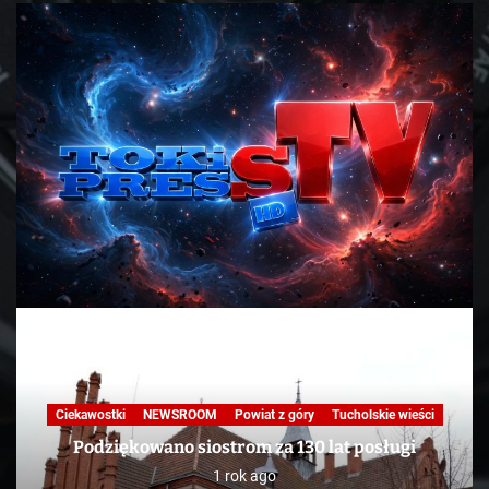
Ciekawostki
NEWSROOM
Powiat z góry
Tucholskie wieści
Podziękowano siostrom za 130 lat posługi
1 rok ago