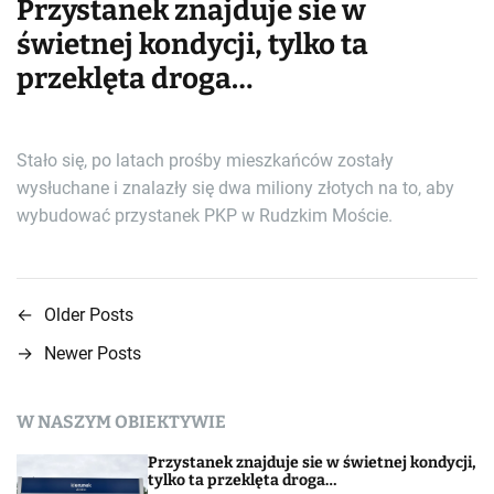
Przystanek znajduje sie w
świetnej kondycji, tylko ta
przeklęta droga…
Stało się, po latach prośby mieszkańców zostały
wysłuchane i znalazły się dwa miliony złotych na to, aby
wybudować przystanek PKP w Rudzkim Moście.
←
Older Posts
N
→
Newer Posts
a
w
W NASZYM OBIEKTYWIE
i
Przystanek znajduje sie w świetnej kondycji,
tylko ta przeklęta droga…
g