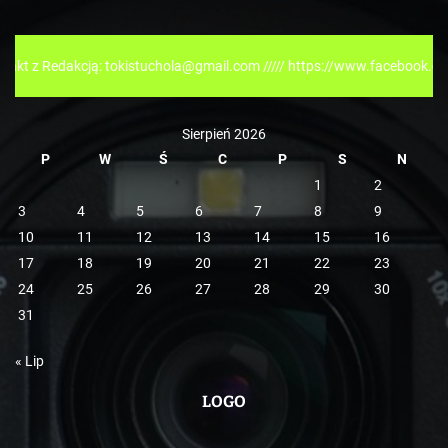
g
o
r
ją: tokistuchola@gmail.com ///// https://www.facebook.com/tokispress
i
e
Sierpień 2026
P
W
Ś
C
P
S
N
1
2
3
4
5
6
7
8
9
10
11
12
13
14
15
16
17
18
19
20
21
22
23
24
25
26
27
28
29
30
31
« Lip
LOGO