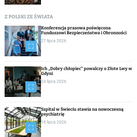
c
h
Z POLSKI ZE ŚWIATA
Konferencja prasowa poświęcona
Funduszowi Bezpieczeństwa i Obronności
27 lipca 2026
Ich „Dobry chłopiec” powalczy o Złote Lwy w
Gdyni
24 lipca 2026
Szpital w Świeciu stawia na nowoczesną
psychiatrię
18 lipca 2026