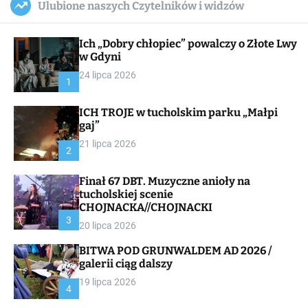
Ulubione naszych Czytelników i widzów
c
ff
u
r
a
l
c
n
e
h
Ich „Dobry chłopiec” powalczy o Złote Lwy
v
a
w Gdyni
s
24 lipca 2026
W
1
i
d
ICH TROJE w tucholskim parku „Małpi
g
gaj”
e
t
21 lipca 2026
2
Finał 67 DBT. Muzyczne anioły na
tucholskiej scenie
CHOJNACKA//CHOJNACKI
3
20 lipca 2026
BITWA POD GRUNWALDEM AD 2026 /
galerii ciąg dalszy
19 lipca 2026
4