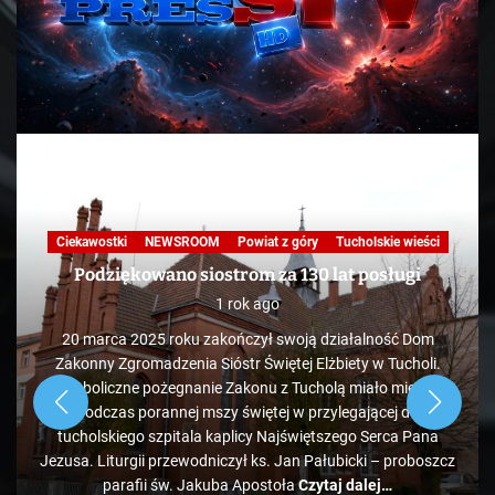
Ciekawostki
NEWSROOM
Powiat z góry
Tucholskie wieści
Podziękowano siostrom za 130 lat posługi
1 rok ago
20 marca 2025 roku zakończył swoją działalność Dom
Zakonny Zgromadzenia Sióstr Świętej Elżbiety w Tucholi.
Symboliczne pożegnanie Zakonu z Tucholą miało miejsce
podczas porannej mszy świętej w przylegającej do
tucholskiego szpitala kaplicy Najświętszego Serca Pana
Jezusa. Liturgii przewodniczył ks. Jan Pałubicki – proboszcz
parafii św. Jakuba Apostoła
Czytaj dalej…