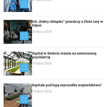
Ich „Dobry chłopiec” powalczy o Złote Lwy w
Gdyni
24 lipca 2026
Szpital w Świeciu stawia na nowoczesną
psychiatrię
18 lipca 2026
Szpitale pod lupą marszałka województwa?
14 lipca 2026