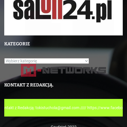
KATEGORIE
K
a
t
e
KONTAKT Z REDAKCJĄ.
g
o
r
Redakcją: tokistuchola@gmail.com ///// https://www.facebook.com/tokis
i
e
Grudzień 2022