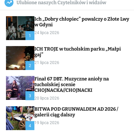
Ulubione naszych Czytelników i widzów
c
ff
u
r
a
l
c
n
e
h
Ich „Dobry chłopiec” powalczy o Złote Lwy
v
a
w Gdyni
s
24 lipca 2026
W
1
i
d
ICH TROJE w tucholskim parku „Małpi
g
gaj”
e
t
21 lipca 2026
2
Finał 67 DBT. Muzyczne anioły na
tucholskiej scenie
CHOJNACKA//CHOJNACKI
3
20 lipca 2026
BITWA POD GRUNWALDEM AD 2026 /
galerii ciąg dalszy
19 lipca 2026
4