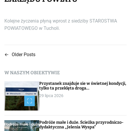
Kolejne życzenia płyną wprost z siedziby STAROSTWA
POWIATOWEGO w Tucholi.
←
Older Posts
N
a
W NASZYM OBIEKTYWIE
w
Przystanek znajduje sie w świetnej kondycji,
i
tylko ta przeklęta droga…
29 lipca 2026
g
a
c
Podróże małe i duże. Ścieżka przyrodniczo-
dydaktyczna „Jelenia Wyspa”