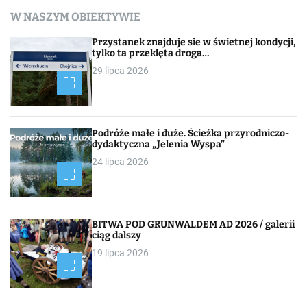
a
W NASZYM OBIEKTYWIE
w
Przystanek znajduje sie w świetnej kondycji,
i
tylko ta przeklęta droga…
29 lipca 2026
g
a
c
Podróże małe i duże. Ścieżka przyrodniczo-
dydaktyczna „Jelenia Wyspa”
j
24 lipca 2026
a
p
BITWA POD GRUNWALDEM AD 2026 / galerii
o
ciąg dalszy
19 lipca 2026
w
p