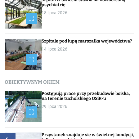
psychiatrię
18 lipca 2026
Szpitale pod lupą marszałka województwa?
14 lipca 2026
OBIEKTYWNYM OKIEM
Postępują prace przy przebudowie boiska,
na terenie tucholskiego OSiR-u
29 lipca 2026
Przystanek znajduje sie w świetnej kondycji,