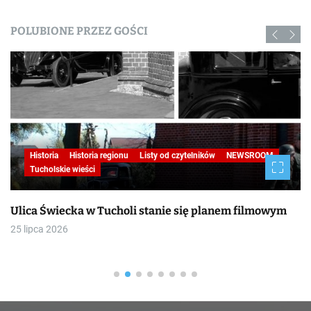
POLUBIONE PRZEZ GOŚCI
Historia
Historia regionu
Listy od czytelników
NEWSROOM
Tucholskie wieści
Ulica Świecka w Tucholi stanie się planem filmowym
25 lipca 2026