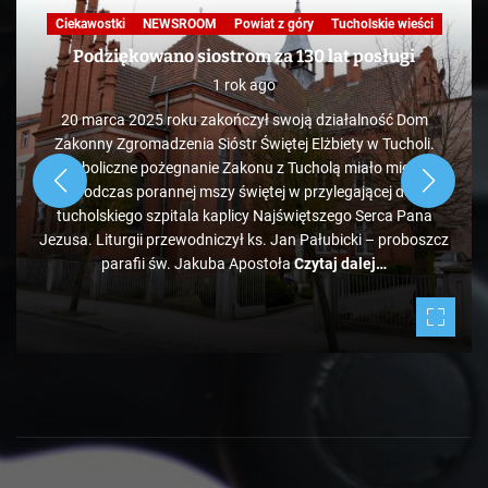
Ciekawostki
NEWSROOM
Powiat z góry
Tucholskie wieści
Podziękowano siostrom za 130 lat posługi
1 rok ago
20 marca 2025 roku zakończył swoją działalność Dom
Zakonny Zgromadzenia Sióstr Świętej Elżbiety w Tucholi.
Symboliczne pożegnanie Zakonu z Tucholą miało miejsce
podczas porannej mszy świętej w przylegającej do
tucholskiego szpitala kaplicy Najświętszego Serca Pana
Jezusa. Liturgii przewodniczył ks. Jan Pałubicki – proboszcz
parafii św. Jakuba Apostoła
Czytaj dalej…