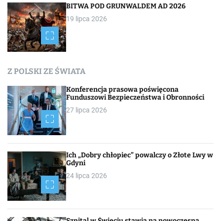
i
BITWA POD GRUNWALDEM AD 2026
19 lipca 2026
s
a
c
Z POLSKI ZE ŚWIATA
h
Konferencja prasowa poświęcona
Funduszowi Bezpieczeństwa i Obronności
27 lipca 2026
Ich „Dobry chłopiec” powalczy o Złote Lwy w
Gdyni
24 lipca 2026
Szpital w Świeciu stawia na nowoczesną