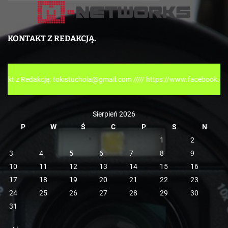
a
t
e
KONTAKT Z REDAKCJĄ.
g
o
r
kcją: tokistuchola@gmail.com ///// https://www.facebook.com/tokispre
i
e
Sierpień 2026
P
W
Ś
C
P
S
N
1
2
3
4
5
6
7
8
9
10
11
12
13
14
15
16
17
18
19
20
21
22
23
24
25
26
27
28
29
30
31