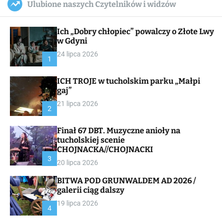
Ulubione naszych Czytelników i widzów
c
ff
u
r
a
l
c
n
e
h
Ich „Dobry chłopiec” powalczy o Złote Lwy
v
a
w Gdyni
s
24 lipca 2026
W
1
i
d
ICH TROJE w tucholskim parku „Małpi
g
gaj”
e
t
21 lipca 2026
2
Finał 67 DBT. Muzyczne anioły na
tucholskiej scenie
CHOJNACKA//CHOJNACKI
3
20 lipca 2026
BITWA POD GRUNWALDEM AD 2026 /
galerii ciąg dalszy
19 lipca 2026
4