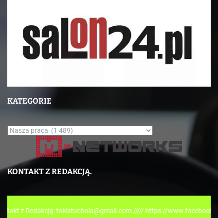
KATEGORIE
K
a
t
e
KONTAKT Z REDAKCJĄ.
g
o
r
dakcją: tokistuchola@gmail.com ///// https://www.facebook.com/tokisp
i