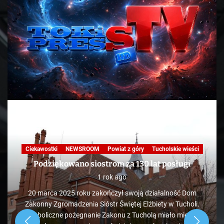
Ciekawostki
NEWSROOM
Powiat z góry
Tucholskie wieści
Podziękowano siostrom za 130 lat posługi
1 rok ago
20 marca 2025 roku zakończył swoją działalność Dom
Zakonny Zgromadzenia Sióstr Świętej Elżbiety w Tucholi.
Symboliczne pożegnanie Zakonu z Tucholą miało miejsce