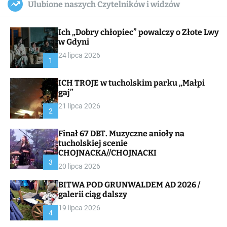
Ulubione naszych Czytelników i widzów
c
ff
u
r
a
l
c
n
e
h
Ich „Dobry chłopiec” powalczy o Złote Lwy
v
a
w Gdyni
s
24 lipca 2026
W
1
i
d
ICH TROJE w tucholskim parku „Małpi
g
gaj”
e
t
21 lipca 2026
2
Finał 67 DBT. Muzyczne anioły na
tucholskiej scenie
CHOJNACKA//CHOJNACKI
3
20 lipca 2026
BITWA POD GRUNWALDEM AD 2026 /
galerii ciąg dalszy
19 lipca 2026
4