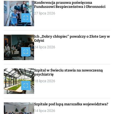
Konferencja prasowa poświęcona
Funduszowi Bezpieczeństwa i Obronności
27 lipca 2026
Ich „Dobry chłopiec” powalczy o Złote Lwy w
Gdyni
24 lipca 2026
Szpital w Świeciu stawia na nowoczesną
psychiatrię
18 lipca 2026
Szpitale pod lupą marszałka województwa?
14 lipca 2026