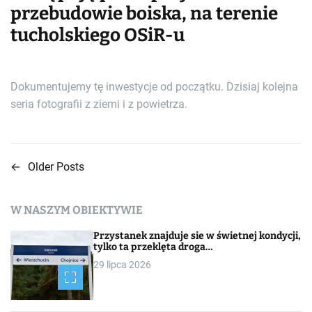
przebudowie boiska, na terenie
tucholskiego OSiR-u
Dokumentujemy tę inwestycje od początku. Dzisiaj kolejna
seria fotografii z ziemi i z powietrza.
←
Older Posts
N
a
W NASZYM OBIEKTYWIE
w
Przystanek znajduje sie w świetnej kondycji,
i
tylko ta przeklęta droga…
29 lipca 2026
g
a