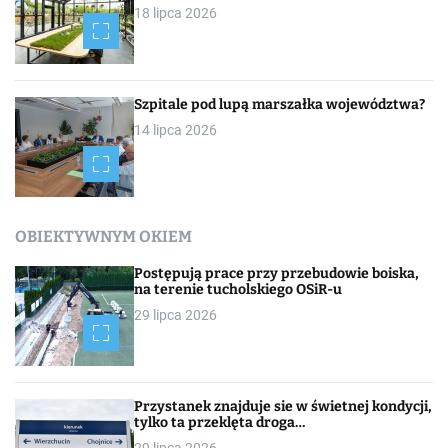
18 lipca 2026
Szpitale pod lupą marszałka województwa?
14 lipca 2026
OBIEKTYWNYM OKIEM
Postępują prace przy przebudowie boiska,
na terenie tucholskiego OSiR-u
29 lipca 2026
Przystanek znajduje sie w świetnej kondycji,
tylko ta przeklęta droga…