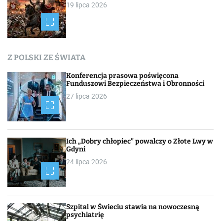
19 lipca 2026
Z POLSKI ZE ŚWIATA
Konferencja prasowa poświęcona
Funduszowi Bezpieczeństwa i Obronności
27 lipca 2026
Ich „Dobry chłopiec” powalczy o Złote Lwy w
Gdyni
24 lipca 2026
Szpital w Świeciu stawia na nowoczesną
psychiatrię