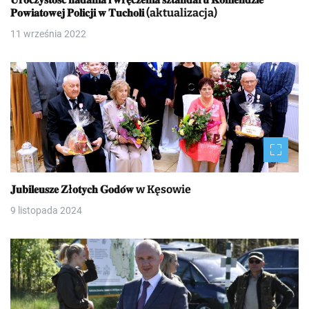
𝐏𝐨𝐰𝐢𝐚𝐭𝐨𝐰𝐞𝐣 𝐏𝐨𝐥𝐢𝐜𝐣𝐢 𝐰 𝐓𝐮𝐜𝐡𝐨𝐥𝐢 (aktualizacja)
11 września 2022
𝐉𝐮𝐛𝐢𝐥𝐞𝐮𝐬𝐳𝐞 𝐙ł𝐨𝐭𝐲𝐜𝐡 𝐆𝐨𝐝𝐨́𝐰 w Kęsowie
9 listopada 2024