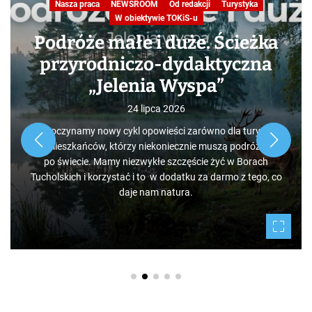
Nasza praca
NEWSROOM
Od redakcji
Turystyka
W obiektywie TOKiS-u
Podróże małe i duże. Ścieżka
przyrodniczo-dydaktyczna
„Jelenia Wyspa”
24 lipca 2026
Rozpoczynamy nowy cykl opowieści zarówno dla turystów,
jak i mieszkańców, którzy niekoniecznie muszą podróżować
po świecie. Mamy niezwykłe szczęście żyć w Borach
Tucholskich i korzystać i to w dodatku za darmo z tego, co
daje nam natura.