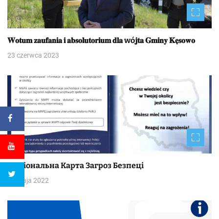
𝐖𝐨𝐭𝐮𝐦 𝐳𝐚𝐮𝐟𝐚𝐧𝐢𝐚 𝐢 𝐚𝐛𝐬𝐨𝐥𝐮𝐭𝐨𝐫𝐢𝐮𝐦 𝐝𝐥𝐚 wó𝐣𝐭𝐚 𝐆𝐦𝐢𝐧𝐲 𝐊𝐞̨𝐬𝐨𝐰𝐨
23 czerwca 2023
Національна Kapтa Загроз Безпеці
30 maja 2022