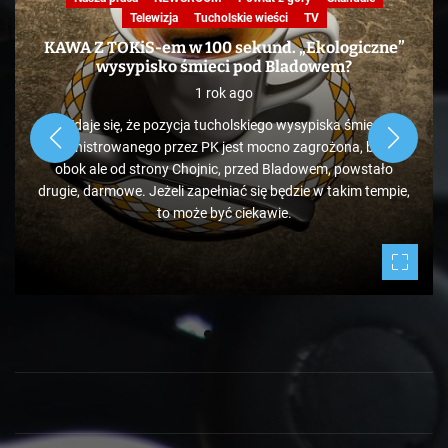
Telewizja
Tucholskie wieści
TV
KAWA Z TOKiS-em w 100 sekund. „Ekologiczne”
wysypisko śmieci pod Bladowem?
1 rok ago
Zdaje się, że pozycja tucholskiego wysypiska śmieci
administrowanego przez PK jest mocno zagrożona, bo tuż
obok ale od strony Chojnic, przed Bladowem, powstało
drugie, darmowe. Jeżeli zapełniać się będzie w takim tempie,
to może być ciekawie.