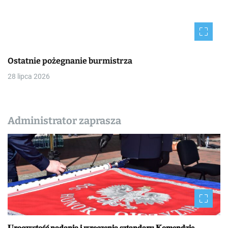
Ostatnie pożegnanie burmistrza
28 lipca 2026
Administrator zaprasza
𝐔𝐫𝐨𝐜𝐳𝐲𝐬𝐭𝐨𝐬́𝐜́ 𝐧𝐚𝐝𝐚𝐧𝐢𝐚 𝐢 𝐰𝐫𝐞̨𝐜𝐳𝐞𝐧𝐢𝐚 𝐬𝐳𝐭𝐚𝐧𝐝𝐚𝐫𝐮 𝐊𝐨𝐦𝐞𝐧𝐝𝐳𝐢𝐞