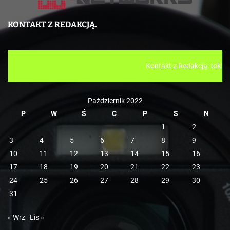
t
e
KONTAKT Z REDAKCJĄ.
g
o
r
Kontakt z Redakcją: tokistuchola@gmail.com ////
i
e
Październik 2022
P
W
Ś
C
P
S
N
1
2
3
4
5
6
7
8
9
10
11
12
13
14
15
16
17
18
19
20
21
22
23
24
25
26
27
28
29
30
31
« Wrz
Lis »