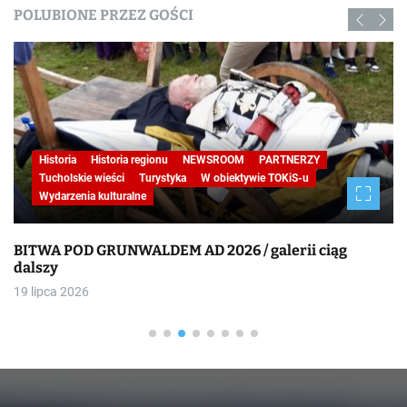
POLUBIONE PRZEZ GOŚCI
Historia
Historia regionu
NEWSROOM
PARTNERZY
STUDIO REPORTAŻU
Tucholskie wieści
W obiektywie TOKiS-u
Wydarzenia kulturalne
BITWA POD GRUNWALDEM AD 2026
19 lipca 2026