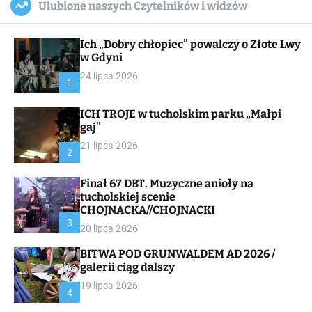
Ulubione naszych Czytelników i widzów
c
ff
u
r
a
l
c
n
e
h
Ich „Dobry chłopiec” powalczy o Złote Lwy
v
a
w Gdyni
s
24 lipca 2026
W
1
i
d
ICH TROJE w tucholskim parku „Małpi
g
gaj”
e
t
21 lipca 2026
2
Finał 67 DBT. Muzyczne anioły na
tucholskiej scenie
CHOJNACKA//CHOJNACKI
3
20 lipca 2026
BITWA POD GRUNWALDEM AD 2026 /
galerii ciąg dalszy
19 lipca 2026
4