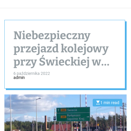
Niebezpieczny
przejazd kolejowy
przy Świeckiej w
Tucholi. Problem
6 października 2022
admin
dostrzegł radny
Ireneusz
1 min read
E
s
Wesołowski
t
i
m
a
t