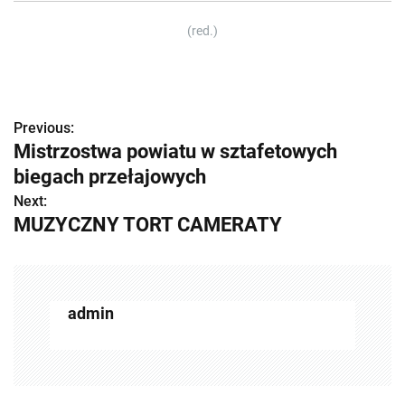
(red.)
Previous:
Z
Mistrzostwa powiatu w sztafetowych
o
biegach przełajowych
b
Next:
MUZYCZNY TORT CAMERATY
a
c
z
admin
w
p