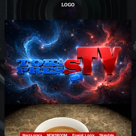
LOGO
Nasza praca
NEWSROOM
Powiat z góry
Skandale