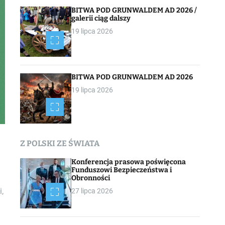
BITWA POD GRUNWALDEM AD 2026 /
galerii ciąg dalszy
19 lipca 2026
BITWA POD GRUNWALDEM AD 2026
19 lipca 2026
Z POLSKI ZE ŚWIATA
Konferencja prasowa poświęcona
Funduszowi Bezpieczeństwa i
Obronności
,
27 lipca 2026