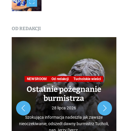
OD REDAKCJI
Na
NEWSROOM
Od redakcji
Tucholskie wieści
Ostatnie pożegnanie
burmistrza
Roz
28 lipca 2026
tur
Szokująca informacja nadeszła jak zawsze
mus
nieoczekiwanie, odszedł dawny burmistrz Tucholi,
szcz
pan Jerzy Dercz.
w d