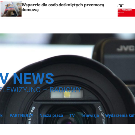
 dla osób dotkniętych przemocą
Godzina „W”. W so
syreny
TV NEWS
ELEWIZYJNO – RADIOWY
ki
PARTNERZY
Nasza praca
TV
Telewizja
Wydarzenia kul