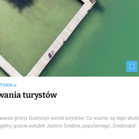
m
e
 TOKiS-u
wania turystów
owanie gminy Gostycyn wśród turystów. Co ważne, są tego skutki
ólny goście polubili Jezioro Średnie, popularnego „Średniaka”.