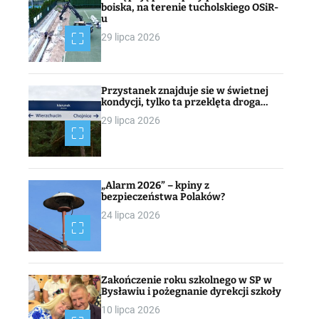
boiska, na terenie tucholskiego OSiR-
u
29 lipca 2026
Przystanek znajduje sie w świetnej
kondycji, tylko ta przeklęta droga…
29 lipca 2026
„Alarm 2026” – kpiny z
bezpieczeństwa Polaków?
24 lipca 2026
Zakończenie roku szkolnego w SP w
Bysławiu i pożegnanie dyrekcji szkoły
10 lipca 2026