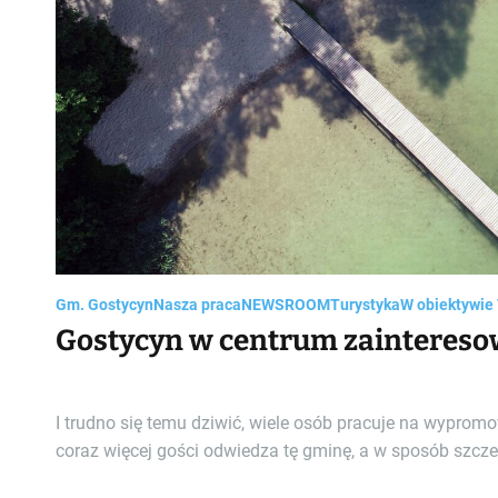
Gm. Gostycyn
Nasza praca
NEWSROOM
Turystyka
W obiektywie
Gostycyn w centrum zaintereso
I trudno się temu dziwić, wiele osób pracuje na wyprom
coraz więcej gości odwiedza tę gminę, a w sposób szczeg