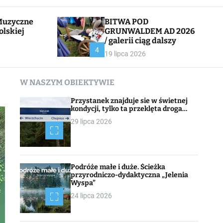
l
c
e
h
BITWA POD
olskiej
GRUNWALDEM AD 2026
/ galerii ciąg dalszy
CHOJNACK
4
19 lipca 2026
W NASZYM OBIEKTYWIE
Przystanek znajduje sie w świetnej
kondycji, tylko ta przeklęta droga…
29 lipca 2026
Podróże małe i duże. Ścieżka
przyrodniczo-dydaktyczna „Jelenia
Wyspa”
24 lipca 2026