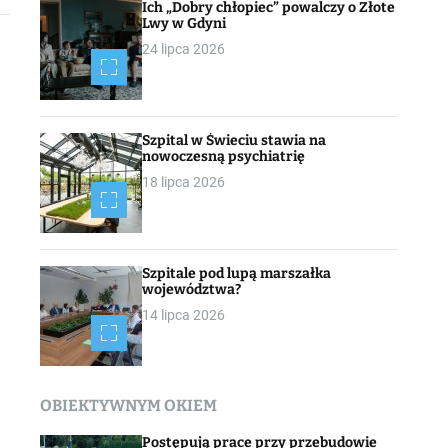
Ich „Dobry chłopiec” powalczy o Złote
Lwy w Gdyni
24 lipca 2026
Szpital w Świeciu stawia na
nowoczesną psychiatrię
18 lipca 2026
Szpitale pod lupą marszałka
województwa?
14 lipca 2026
OBIEKTYWNYM OKIEM
Postępują prace przy przebudowie