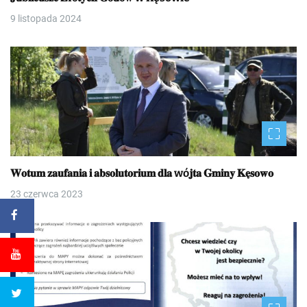
9 listopada 2024
𝐖𝐨𝐭𝐮𝐦 𝐳𝐚𝐮𝐟𝐚𝐧𝐢𝐚 𝐢 𝐚𝐛𝐬𝐨𝐥𝐮𝐭𝐨𝐫𝐢𝐮𝐦 𝐝𝐥𝐚 wó𝐣𝐭𝐚 𝐆𝐦𝐢𝐧𝐲 𝐊𝐞̨𝐬𝐨𝐰𝐨
23 czerwca 2023