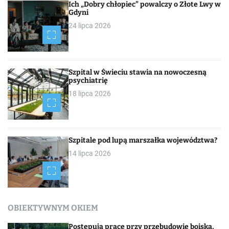
Ich „Dobry chłopiec” powalczy o Złote Lwy w
Gdyni
24 lipca 2026
Szpital w Świeciu stawia na nowoczesną
psychiatrię
18 lipca 2026
Szpitale pod lupą marszałka województwa?
14 lipca 2026
OBIEKTYWNYM OKIEM
Postępują prace przy przebudowie boiska,