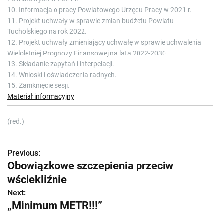
10. Informacja o pracy Powiatowego Urzędu Pracy w 2021 r.
11. Projekt uchwały w sprawie zmian budżetu Powiatu
Tucholskiego na rok 2022.
12. Projekt uchwały zmieniający uchwałę w sprawie uchwalenia
Wieloletniej Prognozy Finansowej na lata 2022-2030.
13. Składanie zapytań i interpelacji.
14. Wnioski i oświadczenia radnych.
15. Zamknięcie sesji.
Materiał informacyjny
(red.)
Previous:
Z
Obowiązkowe szczepienia przeciw
o
wściekliźnie
b
Next:
„Minimum METR!!!”
a