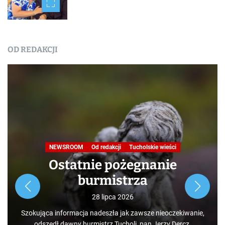
OD REDAKCJI
Nasza praca
NEWSROOM
Od redakcji
Turystyka
W obiektywie TOKiS-u
Podróże małe i duże. Ścieżka
przyrodniczo-dydaktyczna
„Jelenia Wyspa”
24 lipca 2026
Rozpoczynamy nowy cykl opowieści zarówno dla turystów,
jak i mieszkańców, którzy niekoniecznie muszą podróżować
po świecie. Mamy niezwykłe szczęście żyć w Borach
,
Tucholskich i korzystać i to w dodatku za darmo z tego, co
daje nam natura.