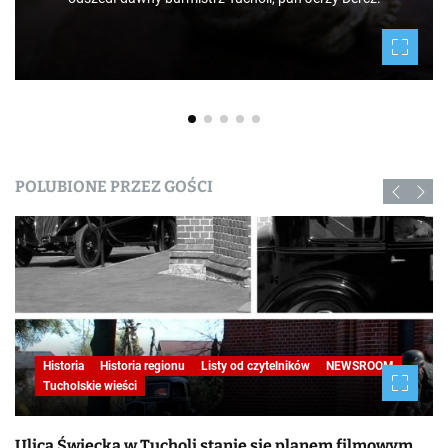
POLUBIONE PRZEZ GOŚCI
Historia
Historia regionu
Listy od czytelników
NEWSROOM
Tucholskie wieści
Ulica Świecka w Tucholi stanie się planem filmowym