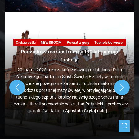
Nasza praca
NEWSROOM
Powiat z góry
Skandale
Telewizja
Tucholskie wieści
TV
KAWA Z TOKiS-em w 100 sekund. „Ekologiczne”
wysypisko śmieci pod Bladowem?
1 rok ago
Zdaje się, że pozycja tucholskiego wysypiska śmieci
administrowanego przez PK jest mocno zagrożona, bo tuż
obok ale od strony Chojnic, przed Bladowem, powstało
z
drugie, darmowe. Jeżeli zapełniać się będzie w takim tempie,
to może być ciekawie.