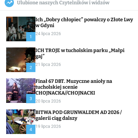
Ulubione naszych Czytelników i widzów
c
ff
u
r
a
l
c
n
e
h
Ich „Dobry chłopiec” powalczy o Złote Lwy
v
a
w Gdyni
s
24 lipca 2026
W
1
i
d
ICH TROJE w tucholskim parku „Małpi
g
gaj”
e
t
21 lipca 2026
2
Finał 67 DBT. Muzyczne anioły na
tucholskiej scenie
CHOJNACKA//CHOJNACKI
3
20 lipca 2026
BITWA POD GRUNWALDEM AD 2026 /
galerii ciąg dalszy
19 lipca 2026
4