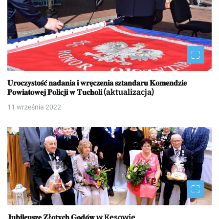
𝐔𝐫𝐨𝐜𝐳𝐲𝐬𝐭𝐨𝐬́𝐜́ 𝐧𝐚𝐝𝐚𝐧𝐢𝐚 𝐢 𝐰𝐫𝐞̨𝐜𝐳𝐞𝐧𝐢𝐚 𝐬𝐳𝐭𝐚𝐧𝐝𝐚𝐫𝐮 𝐊𝐨𝐦𝐞𝐧𝐝𝐳𝐢𝐞
𝐏𝐨𝐰𝐢𝐚𝐭𝐨𝐰𝐞𝐣 𝐏𝐨𝐥𝐢𝐜𝐣𝐢 𝐰 𝐓𝐮𝐜𝐡𝐨𝐥𝐢 (aktualizacja)
11 września 2022
𝐉𝐮𝐛𝐢𝐥𝐞𝐮𝐬𝐳𝐞 𝐙ł𝐨𝐭𝐲𝐜𝐡 𝐆𝐨𝐝𝐨́𝐰 w Kęsowie