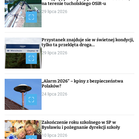
na terenie tucholskiego OSiR-u
29 lipca 2026
Przystanek znajduje sie w świetnej kondycji,
tylko ta przeklęta droga…
29 lipca 2026
„Alarm 2026” – kpiny z bezpieczeństwa
Polaków?
24 lipca 2026
Zakończenie roku szkolnego w SP w
Bysławiu i pożegnanie dyrekcji szkoły
10 lipca 2026