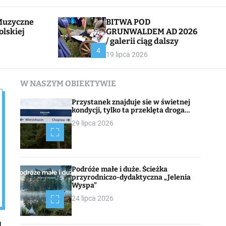
l
c
e
h
BITWA POD
olskiej
GRUNWALDEM AD 2026
/ galerii ciąg dalszy
CHOJNACK
4
19 lipca 2026
W NASZYM OBIEKTYWIE
Przystanek znajduje sie w świetnej
kondycji, tylko ta przeklęta droga…
29 lipca 2026
Podróże małe i duże. Ścieżka
przyrodniczo-dydaktyczna „Jelenia
Wyspa”
24 lipca 2026