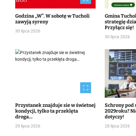
Godzina „W”. W sobotę w Tucholi
Gmina Tucho
zawyją syreny
strategię dzia
Przyłącz się!
30 lipca 2026
30 lipca 2026
Przystanek znajduje sie w świetnej
Schrony pod 
kondycji, tylko ta przeklęta
2029roku? Nie
droga…
dotyczy!
29 lipca 2026
28 lipca 2026