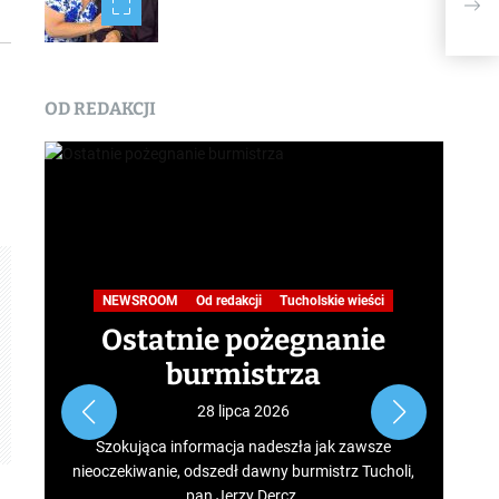
patr
OD REDAKCJI
Na
NEWSROOM
Od redakcji
Tucholskie wieści
Ostatnie pożegnanie
burmistrza
Roz
28 lipca 2026
tur
Szokująca informacja nadeszła jak zawsze
mus
nieoczekiwanie, odszedł dawny burmistrz Tucholi,
szcz
pan Jerzy Dercz.
w d