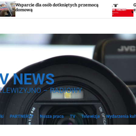
sób dotkniętych przemocą
Godzina „W”. W sobotę 
syreny
TV NEWS
ELEWIZYJNO – RADIOWY
ki
PARTNERZY
Nasza praca
TV
Telewizja
Wydarzenia kul