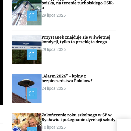
boiska, na terenie tucholskiego OSiR-
u
29 lipca 2026
Przystanek znajduje sie w świetnej
kondycji, tylko ta przeklęta droga…
29 lipca 2026
„Alarm 2026” – kpiny z
bezpieczeństwa Polaków?
24 lipca 2026
Zakończenie roku szkolnego w SP w
Bysławiu i pożegnanie dyrekcji szkoły
10 lipca 2026
JED