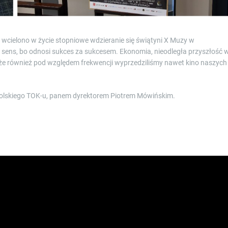
 wcielono w życie stopniowe wdzieranie się świątyni X Muzy w
ens, bo odnosi sukces za sukcesem. Ekonomia, nieodległa przyszłość 
 że również pod względem frekwencji wyprzedziliśmy nawet kino naszych
cholskiego TOK-u, panem dyrektorem Piotrem Mówińskim.