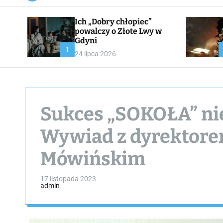
a
n
Ich „Dobry chłopiec”
v
a
powalczy o Złote Lwy w
s
Gdyni
W
1
24 lipca 2026
i
d
g
e
t
Sukces „SOKOŁA” nie
Wywiad z dyrektore
Mówińskim
17 listopada 2023
admin