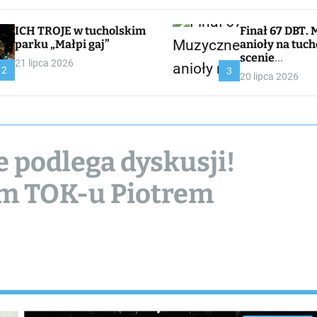
ICH TROJE w tucholskim
Finał 67 DBT. Muzyczne
parku „Małpi gaj”
anioły na tuch
scenie
21 lipca 2026
2
CHOJNACKA//
3
20 lipca 2026
I
 podlega dyskusji!
m TOK-u Piotrem