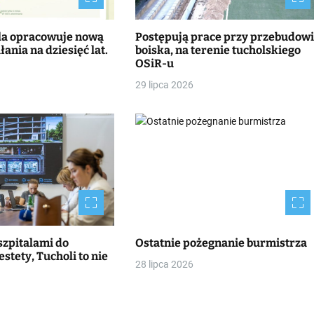
la opracowuje nową
Postępują prace przy przebudow
łania na dziesięć lat.
boiska, na terenie tucholskiego
OSiR-u
29 lipca 2026
szpitalami do
Ostatnie pożegnanie burmistrza
stety, Tucholi to nie
28 lipca 2026