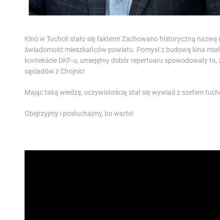
Kino w Tucholi stało się faktem! Zachowano historyczną nazwę i
świadomość mieszkańców powiatu. Pomysł z budową kina miał s
kontekście DKF-u, umiejętny dobór repertuaru spowodowały to,
sąsiadów z Chojnic!
Mając taką wiedzę, oczywistością stał się wywiad z szefem tu
Obejrzyjmy i posłuchajmy, bo warto!