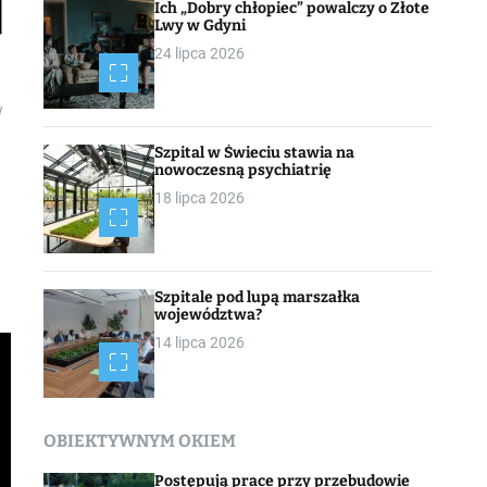
Ich „Dobry chłopiec” powalczy o Złote
Lwy w Gdyni
24 lipca 2026
w
Szpital w Świeciu stawia na
nowoczesną psychiatrię
18 lipca 2026
Szpitale pod lupą marszałka
województwa?
14 lipca 2026
OBIEKTYWNYM OKIEM
Postępują prace przy przebudowie