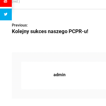
(red.)
Z
Previous:
Kolejny sukces naszego PCPR-u!
o
b
a
c
z
admin
w
p
i
s