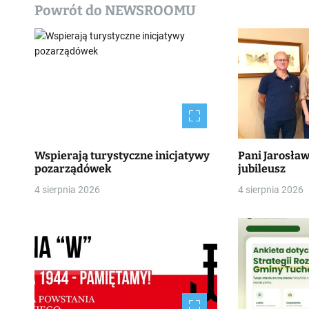
Powrót do NEWSROOMU
y
Wspierają turystyczne inicjatywy
Pani Jarosła
pozarządówek
jubileusz
4 sierpnia 2026
4 sierpnia 2026