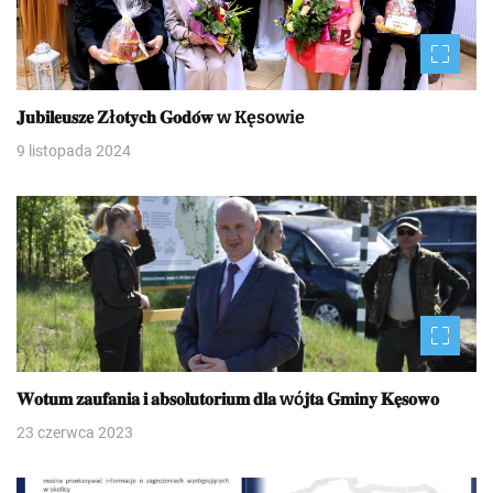
𝐉𝐮𝐛𝐢𝐥𝐞𝐮𝐬𝐳𝐞 𝐙ł𝐨𝐭𝐲𝐜𝐡 𝐆𝐨𝐝𝐨́𝐰 w Kęsowie
9 listopada 2024
𝐖𝐨𝐭𝐮𝐦 𝐳𝐚𝐮𝐟𝐚𝐧𝐢𝐚 𝐢 𝐚𝐛𝐬𝐨𝐥𝐮𝐭𝐨𝐫𝐢𝐮𝐦 𝐝𝐥𝐚 wó𝐣𝐭𝐚 𝐆𝐦𝐢𝐧𝐲 𝐊𝐞̨𝐬𝐨𝐰𝐨
23 czerwca 2023