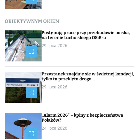
OBIEKTYWNYM OKIEM
Postępują prace przy przebudowie boiska,
na terenie tucholskiego OSiR-u
29 lipca 2026
Przystanek znajduje sie w świetnej kondycji,
tylko ta przeklęta droga…
29 lipca 2026
„Alarm 2026” – kpiny z bezpieczeństwa
Polaków?
24 lipca 2026