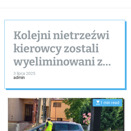
Kolejni nietrzeźwi
kierowcy zostali
wyeliminowani z
ruchu
3 lipca 2025
admin
1 min read
E
s
t
i
m
a
t