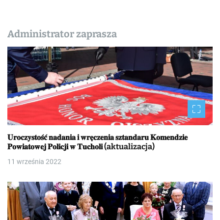
Administrator zaprasza
𝐔𝐫𝐨𝐜𝐳𝐲𝐬𝐭𝐨𝐬́𝐜́ 𝐧𝐚𝐝𝐚𝐧𝐢𝐚 𝐢 𝐰𝐫𝐞̨𝐜𝐳𝐞𝐧𝐢𝐚 𝐬𝐳𝐭𝐚𝐧𝐝𝐚𝐫𝐮 𝐊𝐨𝐦𝐞𝐧𝐝𝐳𝐢𝐞
𝐏𝐨𝐰𝐢𝐚𝐭𝐨𝐰𝐞𝐣 𝐏𝐨𝐥𝐢𝐜𝐣𝐢 𝐰 𝐓𝐮𝐜𝐡𝐨𝐥𝐢 (aktualizacja)
11 września 2022