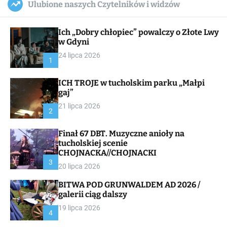
Ulubione naszych Czytelników i widzów
c
ff
u
r
a
l
c
n
e
h
Ich „Dobry chłopiec” powalczy o Złote Lwy
v
a
w Gdyni
s
24 lipca 2026
W
1
i
d
ICH TROJE w tucholskim parku „Małpi
g
gaj”
e
t
21 lipca 2026
2
Finał 67 DBT. Muzyczne anioły na
tucholskiej scenie
CHOJNACKA//CHOJNACKI
3
20 lipca 2026
BITWA POD GRUNWALDEM AD 2026 /
galerii ciąg dalszy
19 lipca 2026
4