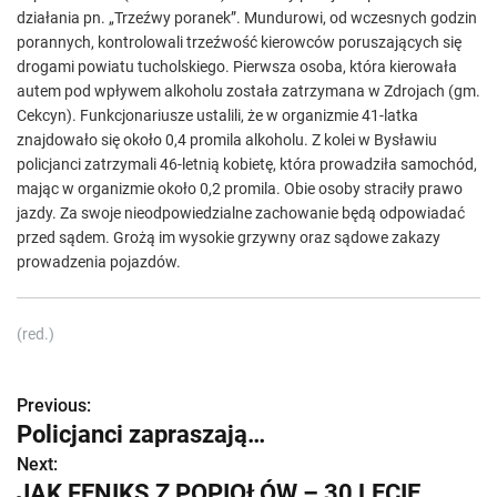
działania pn. „Trzeźwy poranek”. Mundurowi, od wczesnych godzin
porannych, kontrolowali trzeźwość kierowców poruszających się
drogami powiatu tucholskiego. Pierwsza osoba, która kierowała
autem pod wpływem alkoholu została zatrzymana w Zdrojach (gm.
Cekcyn). Funkcjonariusze ustalili, że w organizmie 41-latka
znajdowało się około 0,4 promila alkoholu. Z kolei w Bysławiu
policjanci zatrzymali 46-letnią kobietę, która prowadziła samochód,
mając w organizmie około 0,2 promila. Obie osoby straciły prawo
jazdy. Za swoje nieodpowiedzialne zachowanie będą odpowiadać
przed sądem. Grożą im wysokie grzywny oraz sądowe zakazy
prowadzenia pojazdów.
(red.)
Previous:
Z
Policjanci zapraszają…
o
Next:
JAK FENIKS Z POPIOŁÓW – 30 LECIE
b