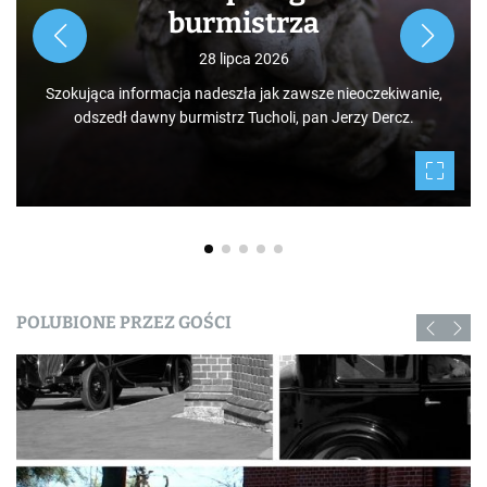
Rozpoczynamy nowy cykl opowieści zarówno dla turystów,
jak i mieszkańców, którzy niekoniecznie muszą podróżować
po świecie. Mamy niezwykłe szczęście żyć w Borach
Tucholskich i korzystać i to w dodatku za darmo z tego, co
daje nam natura.
POLUBIONE PRZEZ GOŚCI