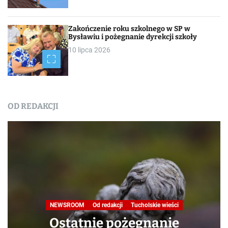
Zakończenie roku szkolnego w SP w
Bysławiu i pożegnanie dyrekcji szkoły
10 lipca 2026
OD REDAKCJI
Nasza praca
NEWSROOM
Od redakcji
Turystyka
W obiektywie TOKiS-u
Podróże małe i duże. Ścieżka
przyrodniczo-dydaktyczna
„Jelenia Wyspa”
24 lipca 2026