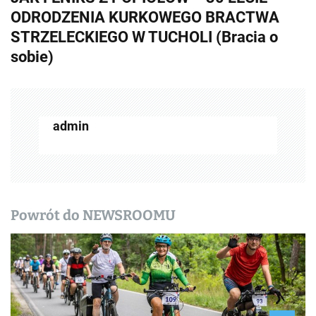
ODRODZENIA KURKOWEGO BRACTWA
a
STRZELECKIEGO W TUCHOLI (Bracia o
c
sobie)
z
w
admin
p
i
s
y
Powrót do NEWSROOMU