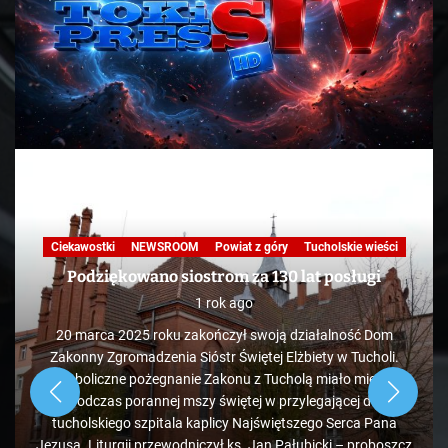
Nasza praca
NEWSROOM
Powiat z góry
Skandale
Telewizja
Tucholskie wieści
TV
KAWA Z TOKiS-em w 100 sekund. „Ekologiczne”
wysypisko śmieci pod Bladowem?
1 rok ago
Zdaje się, że pozycja tucholskiego wysypiska śmieci
administrowanego przez PK jest mocno zagrożona, bo tuż
obok ale od strony Chojnic, przed Bladowem, powstało
drugie, darmowe. Jeżeli zapełniać się będzie w takim tempie,