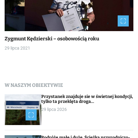
Zygmunt Kędzierski – osobowością roku
29 lipca 2021
W NASZYM OBIEKTYWIE
Przystanek znajduje sie w świetnej kondycji,
tylko ta przeklęta droga…
29 lipca 2026
Podróże małe i duże. Ścieżka przyrodniczo-