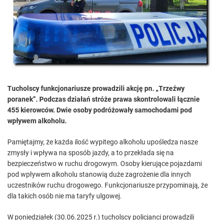
e
d
r
e
a
d
t
i
m
e
Tucholscy funkcjonariusze prowadzili akcję pn. „Trzeźwy
poranek”. Podczas działań stróże prawa skontrolowali łącznie
455 kierowców. Dwie osoby podróżowały samochodami pod
wpływem alkoholu.
Pamiętajmy, że każda ilość wypitego alkoholu upośledza nasze
zmysły i wpływa na sposób jazdy, a to przekłada się na
bezpieczeństwo w ruchu drogowym. Osoby kierujące pojazdami
pod wpływem alkoholu stanowią duże zagrożenie dla innych
uczestników ruchu drogowego. Funkcjonariusze przypominają, że
dla takich osób nie ma taryfy ulgowej.
W poniedziałek (30.06.2025 r.) tucholscy policjanci prowadzili