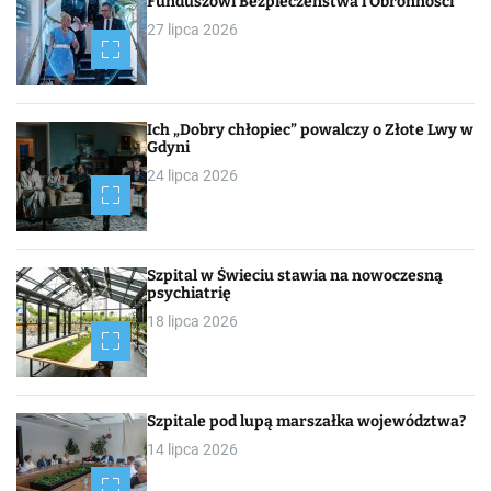
Funduszowi Bezpieczeństwa i Obronności
27 lipca 2026
Ich „Dobry chłopiec” powalczy o Złote Lwy w
Gdyni
24 lipca 2026
Szpital w Świeciu stawia na nowoczesną
psychiatrię
18 lipca 2026
Szpitale pod lupą marszałka województwa?
14 lipca 2026