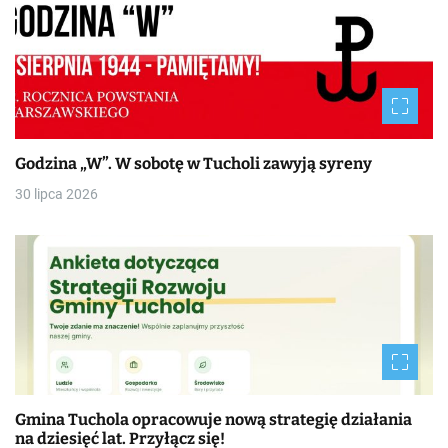
Godzina „W”. W sobotę w Tucholi zawyją syreny
30 lipca 2026
Gmina Tuchola opracowuje nową strategię działania
na dziesięć lat. Przyłącz się!