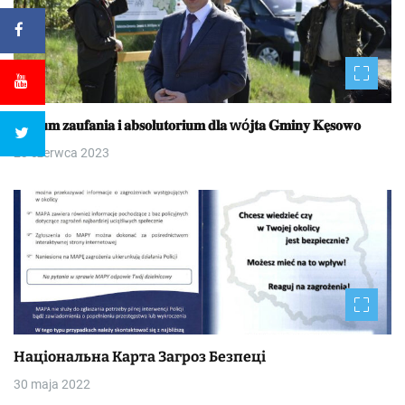
𝐖𝐨𝐭𝐮𝐦 𝐳𝐚𝐮𝐟𝐚𝐧𝐢𝐚 𝐢 𝐚𝐛𝐬𝐨𝐥𝐮𝐭𝐨𝐫𝐢𝐮𝐦 𝐝𝐥𝐚 wó𝐣𝐭𝐚 𝐆𝐦𝐢𝐧𝐲 𝐊𝐞̨𝐬𝐨𝐰𝐨
23 czerwca 2023
Національна Kapтa Загроз Безпеці
30 maja 2022