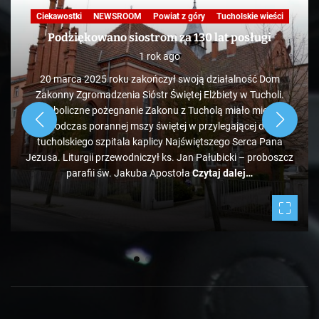
Nasza praca
NEWSROOM
Powiat z góry
Skandale
Telewizja
Tucholskie wieści
TV
KAWA Z TOKiS-em w 100 sekund. „Ekologiczne”
wysypisko śmieci pod Bladowem?
1 rok ago
Zdaje się, że pozycja tucholskiego wysypiska śmieci
administrowanego przez PK jest mocno zagrożona, bo tuż
obok ale od strony Chojnic, przed Bladowem, powstało
drugie, darmowe. Jeżeli zapełniać się będzie w takim tempie,
to może być ciekawie.