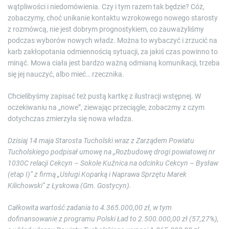
wątpliwości i niedomówienia. Czy i tym razem tak będzie? Cóż,
zobaczymy, choć unikanie kontaktu wzrokowego nowego starosty
z rozmówcą, nie jest dobrym prognostykiem, co zauważyliśmy
podczas wyborów nowych władz. Można to wybaczyć i zrzucić na
karb zakłopotania odmiennością sytuacji, za jakiś czas powinno to
minąć. Mowa ciała jest bardzo ważną odmianą komunikacji, trzeba
się jej nauczyć, albo mieć… rzecznika.
Chcielibyśmy zapisać też pustą kartkę z ilustracji wstępnej. W
oczekiwaniu na „nowe”, ziewając przeciągle, zobaczmy z czym
dotychczas zmierzyła się nowa władza.
Dzisiaj 14 maja Starosta Tucholski wraz z Zarządem Powiatu
Tucholskiego podpisał umowę na „Rozbudowę drogi powiatowej nr
1030C relacji Cekcyn – Sokole Kuźnica na odcinku Cekcyn – Bysław
(etap I)” z firmą „Usługi Koparką i Naprawa Sprzętu Marek
Kilichowski” z Łyskowa (Gm. Gostycyn).
Całkowita wartość zadania to 4.365.000,00 zł, w tym
dofinansowanie z programu Polski Ład to 2.500.000,00 zł (57,27%),