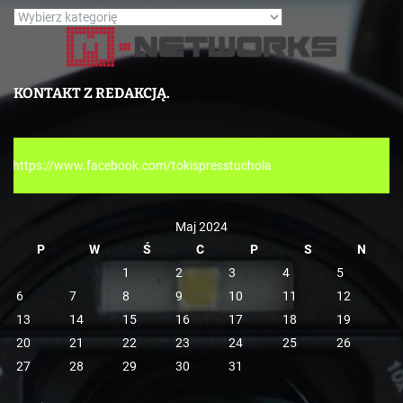
K
a
t
e
KONTAKT Z REDAKCJĄ.
g
o
r
.com/tokispresstuchola
i
e
Maj 2024
P
W
Ś
C
P
S
N
1
2
3
4
5
6
7
8
9
10
11
12
13
14
15
16
17
18
19
20
21
22
23
24
25
26
27
28
29
30
31