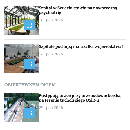
Szpital w Świeciu stawia na nowoczesną
psychiatrię
18 lipca 2026
Szpitale pod lupą marszałka województwa?
14 lipca 2026
OBIEKTYWNYM OKIEM
Postępują prace przy przebudowie boiska,
na terenie tucholskiego OSiR-u
29 lipca 2026