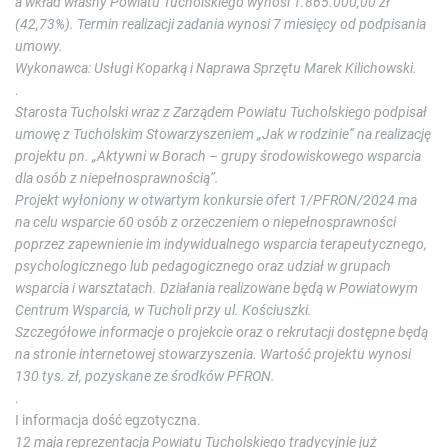
a wkład własny Powiatu Tucholskiego wynosi 1.865.000,00 zł
(42,73%). Termin realizacji zadania wynosi 7 miesięcy od podpisania
umowy.
Wykonawca: Usługi Koparką i Naprawa Sprzętu Marek Kilichowski.
.
Starosta Tucholski wraz z Zarządem Powiatu Tucholskiego podpisał
umowę z Tucholskim Stowarzyszeniem „Jak w rodzinie” na realizację
projektu pn. „Aktywni w Borach – grupy środowiskowego wsparcia
dla osób z niepełnosprawnością”.
Projekt wyłoniony w otwartym konkursie ofert 1/PFRON/2024 ma
na celu wsparcie 60 osób z orzeczeniem o niepełnosprawności
poprzez zapewnienie im indywidualnego wsparcia terapeutycznego,
psychologicznego lub pedagogicznego oraz udział w grupach
wsparcia i warsztatach. Działania realizowane będą w Powiatowym
Centrum Wsparcia, w Tucholi przy ul. Kościuszki.
Szczegółowe informacje o projekcie oraz o rekrutacji dostępne będą
na stronie internetowej stowarzyszenia. Wartość projektu wynosi
130 tys. zł, pozyskane ze środków PFRON.
.
I informacja dość egzotyczna.
12 maja reprezentacja Powiatu Tucholskiego tradycyjnie już