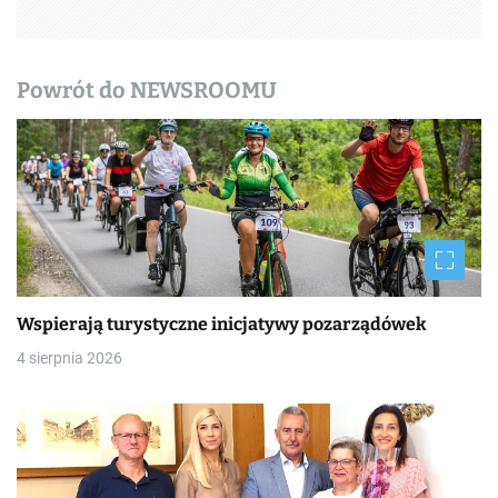
p
i
Powrót do NEWSROOMU
s
y
Wspierają turystyczne inicjatywy pozarządówek
4 sierpnia 2026