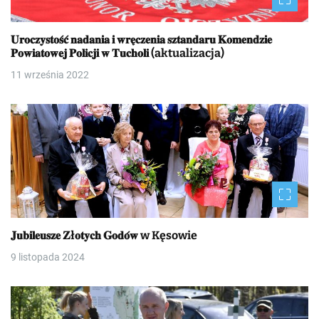
𝐔𝐫𝐨𝐜𝐳𝐲𝐬𝐭𝐨𝐬́𝐜́ 𝐧𝐚𝐝𝐚𝐧𝐢𝐚 𝐢 𝐰𝐫𝐞̨𝐜𝐳𝐞𝐧𝐢𝐚 𝐬𝐳𝐭𝐚𝐧𝐝𝐚𝐫𝐮 𝐊𝐨𝐦𝐞𝐧𝐝𝐳𝐢𝐞
𝐏𝐨𝐰𝐢𝐚𝐭𝐨𝐰𝐞𝐣 𝐏𝐨𝐥𝐢𝐜𝐣𝐢 𝐰 𝐓𝐮𝐜𝐡𝐨𝐥𝐢 (aktualizacja)
11 września 2022
𝐉𝐮𝐛𝐢𝐥𝐞𝐮𝐬𝐳𝐞 𝐙ł𝐨𝐭𝐲𝐜𝐡 𝐆𝐨𝐝𝐨́𝐰 w Kęsowie
9 listopada 2024