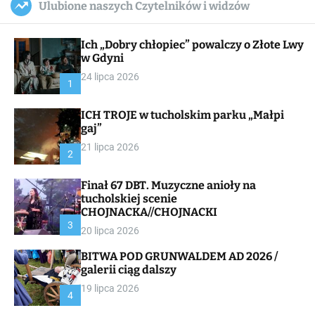
Ulubione naszych Czytelników i widzów
c
ff
u
r
a
l
c
n
e
h
Ich „Dobry chłopiec” powalczy o Złote Lwy
v
a
w Gdyni
s
24 lipca 2026
W
1
i
d
ICH TROJE w tucholskim parku „Małpi
g
gaj”
e
t
21 lipca 2026
2
Finał 67 DBT. Muzyczne anioły na
tucholskiej scenie
CHOJNACKA//CHOJNACKI
3
20 lipca 2026
BITWA POD GRUNWALDEM AD 2026 /
galerii ciąg dalszy
19 lipca 2026
4