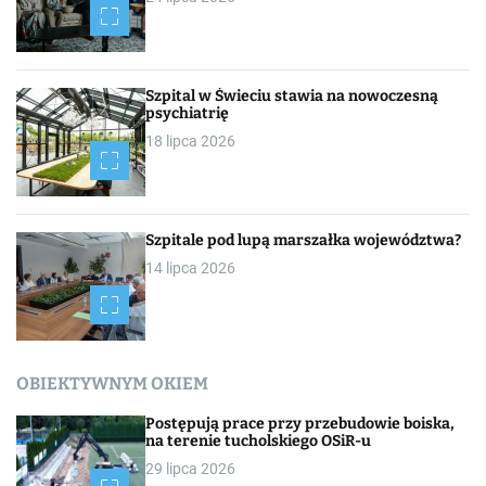
Szpital w Świeciu stawia na nowoczesną
psychiatrię
18 lipca 2026
Szpitale pod lupą marszałka województwa?
14 lipca 2026
OBIEKTYWNYM OKIEM
Postępują prace przy przebudowie boiska,
na terenie tucholskiego OSiR-u
29 lipca 2026