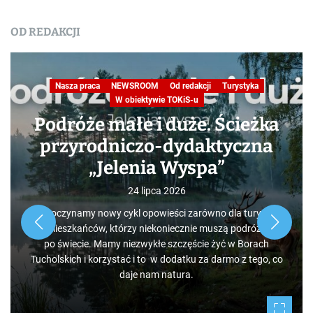
OD REDAKCJI
Nasza praca
NEWSROOM
Od redakcji
Turystyka
W obiektywie TOKiS-u
Podróże małe i duże. Ścieżka
przyrodniczo-dydaktyczna
„Jelenia Wyspa”
24 lipca 2026
Rozpoczynamy nowy cykl opowieści zarówno dla turystów,
jak i mieszkańców, którzy niekoniecznie muszą podróżować
po świecie. Mamy niezwykłe szczęście żyć w Borach
Tucholskich i korzystać i to w dodatku za darmo z tego, co
daje nam natura.