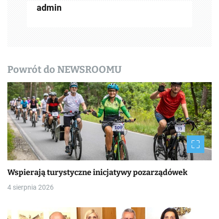
w
admin
p
i
s
Powrót do NEWSROOMU
y
Wspierają turystyczne inicjatywy pozarządówek
4 sierpnia 2026