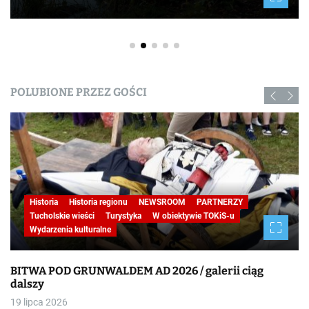
POLUBIONE PRZEZ GOŚCI
Historia
Historia regionu
NEWSROOM
PARTNERZY
STUDIO REPORTAŻU
Tucholskie wieści
W obiektywie TOKiS-u
Wydarzenia kulturalne
BITWA POD GRUNWALDEM AD 2026
19 lipca 2026