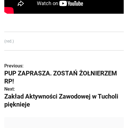
(red.)
Previous:
Z
PUP ZAPRASZA. ZOSTAŃ ŻOŁNIERZEM
o
RP!
b
Next:
Zakład Aktywności Zawodowej w Tucholi
a
pięknieje
c
z