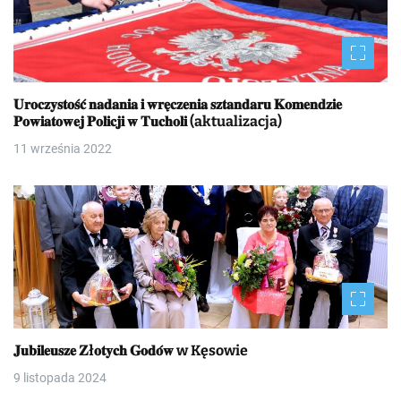
𝐔𝐫𝐨𝐜𝐳𝐲𝐬𝐭𝐨𝐬́𝐜́ 𝐧𝐚𝐝𝐚𝐧𝐢𝐚 𝐢 𝐰𝐫𝐞̨𝐜𝐳𝐞𝐧𝐢𝐚 𝐬𝐳𝐭𝐚𝐧𝐝𝐚𝐫𝐮 𝐊𝐨𝐦𝐞𝐧𝐝𝐳𝐢𝐞
𝐏𝐨𝐰𝐢𝐚𝐭𝐨𝐰𝐞𝐣 𝐏𝐨𝐥𝐢𝐜𝐣𝐢 𝐰 𝐓𝐮𝐜𝐡𝐨𝐥𝐢 (aktualizacja)
11 września 2022
𝐉𝐮𝐛𝐢𝐥𝐞𝐮𝐬𝐳𝐞 𝐙ł𝐨𝐭𝐲𝐜𝐡 𝐆𝐨𝐝𝐨́𝐰 w Kęsowie
9 listopada 2024