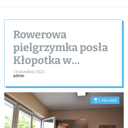
Rowerowa
pielgrzymka posła
Kłopotka w
intencji… opozycji
15 września 2023
admin
1 min read
E
s
t
i
m
a
t