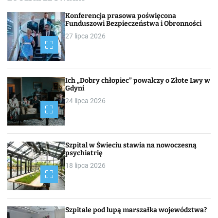
h
Konferencja prasowa poświęcona
Funduszowi Bezpieczeństwa i Obronności
27 lipca 2026
Ich „Dobry chłopiec” powalczy o Złote Lwy w
Gdyni
24 lipca 2026
Szpital w Świeciu stawia na nowoczesną
psychiatrię
18 lipca 2026
Szpitale pod lupą marszałka województwa?