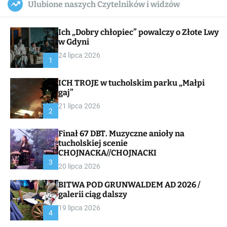
Ulubione naszych Czytelników i widzów
c
ff
u
r
a
l
c
n
e
h
Ich „Dobry chłopiec” powalczy o Złote Lwy
v
a
w Gdyni
s
24 lipca 2026
W
1
i
d
ICH TROJE w tucholskim parku „Małpi
g
gaj”
e
t
21 lipca 2026
2
Finał 67 DBT. Muzyczne anioły na
tucholskiej scenie
CHOJNACKA//CHOJNACKI
3
20 lipca 2026
BITWA POD GRUNWALDEM AD 2026 /
galerii ciąg dalszy
19 lipca 2026
4