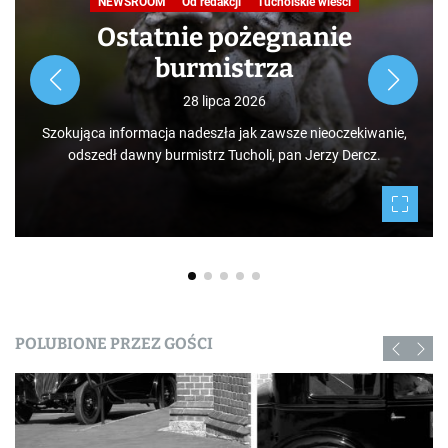
NEWSROOM
Od redakcji
Tucholskie wieści
Ostatnie pożegnanie
burmistrza
28 lipca 2026
Szokująca informacja nadeszła jak zawsze nieoczekiwanie,
odszedł dawny burmistrz Tucholi, pan Jerzy Dercz.
POLUBIONE PRZEZ GOŚCI