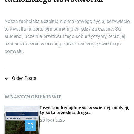
Nasza tucholska uczelnia nie ma łatwego życia, oczywiście
to kwestia naboru, tym samym pieniędzy za czesne. Są
studenci, uczelnia przetrwa i tego sobie życzymy, teraz jej
szanse znacznie wzrosną poprzez realizację świetnego
pomysłu.
←
Older Posts
N
a
W NASZYM OBIEKTYWIE
w
Przystanek znajduje sie w świetnej kondycji,
i
tylko ta przeklęta droga…
29 lipca 2026
g