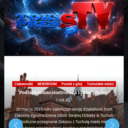
Ciekawostki
NEWSROOM
Powiat z góry
Tucholskie wieści
Podziękowano siostrom za 130 lat posługi
1 rok ago
20 marca 2025 roku zakończył swoją działalność Dom
Zakonny Zgromadzenia Sióstr Świętej Elżbiety w Tucholi.
Symboliczne pożegnanie Zakonu z Tucholą miało miejsce