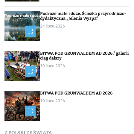
a
c
Podróże małe i duże. Ścieżka przyrodniczo-
dydaktyczna „Jelenia Wyspa”
j
24 lipca 2026
a
p
BITWA POD GRUNWALDEM AD 2026 / galerii
o
ciąg dalszy
19 lipca 2026
w
p
i
BITWA POD GRUNWALDEM AD 2026
19 lipca 2026
s
a
c
Z POLSKI ZE ŚWIATA