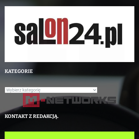
KATEGORIE
K
a
t
e
KONTAKT Z REDAKCJĄ.
g
o
r