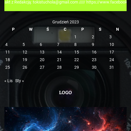
dakcją: tokistuchola@gmail.com ///// https://www.facebook.com/tokispr
i
e
Grudzień 2023
P
W
Ś
C
P
S
N
1
2
3
4
5
6
7
8
9
10
11
12
13
14
15
16
17
18
19
20
21
22
23
24
25
26
27
28
29
30
31
« Lis
Sty »
LOGO