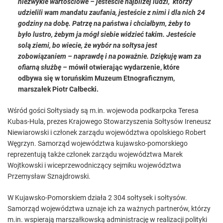
niezwykle wartościowe – jesteście najbliżej ludzi, którzy
udzielili wam mandatu zaufania, jesteście z nimi i dla nich 24
godziny na dobę. Patrzę na państwa i chciałbym, żeby to
było lustro, żebym ja mógł siebie widzieć takim. Jesteście
solą ziemi, bo wiecie, że wybór na sołtysa jest
zobowiązaniem – naprawdę i na poważnie. Dziękuję wam za
ofiarną służbę –
mówił otwierając wydarzenie, które
odbywa się w toruńskim Muzeum Etnograficznym,
marszałek Piotr Całbecki.
Wśród gości Sołtysiady są m.in. wojewoda podkarpcka Teresa
Kubas-Hula, prezes Krajowego Stowarzyszenia Sołtysów Ireneusz
Niewiarowski i członek zarządu województwa opolskiego Robert
Węgrzyn. Samorząd województwa kujawsko-pomorskiego
reprezentują także członek zarządu województwa Marek
Wojtkowski i wiceprzewodniczący sejmiku województwa
Przemysław Sznajdrowski.
W Kujawsko-Pomorskiem działa 2 304 sołtysek i sołtysów.
Samorząd województwa uznaje ich za ważnych partnerów, którzy
m.in. wspierają marszałkowską administrację w realizacji polityki