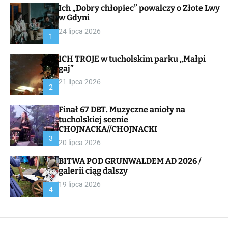
Ich „Dobry chłopiec” powalczy o Złote Lwy
v
a
w Gdyni
s
24 lipca 2026
W
1
i
d
ICH TROJE w tucholskim parku „Małpi
g
gaj”
e
t
21 lipca 2026
2
Finał 67 DBT. Muzyczne anioły na
tucholskiej scenie
CHOJNACKA//CHOJNACKI
3
20 lipca 2026
BITWA POD GRUNWALDEM AD 2026 /
galerii ciąg dalszy
19 lipca 2026
4