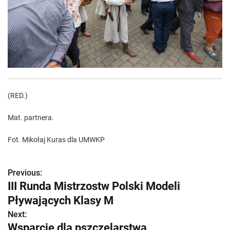
(RED.)
Mat. partnera.
Fot. Mikołaj Kuras dla UMWKP
Previous:
Z
III Runda Mistrzostw Polski Modeli
o
Pływających Klasy M
b
Next:
Wsparcie dla pszczelarstwa