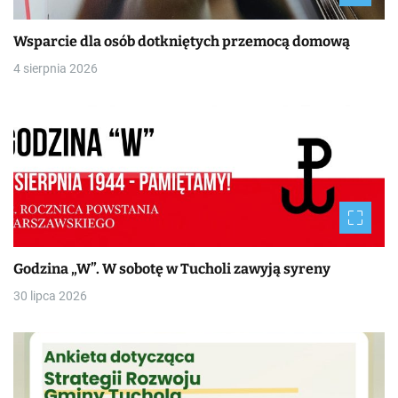
Wsparcie dla osób dotkniętych przemocą domową
4 sierpnia 2026
Godzina „W”. W sobotę w Tucholi zawyją syreny
30 lipca 2026