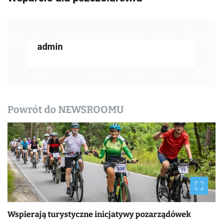
a
c
z
admin
w
p
i
Powrót do NEWSROOMU
s
y
Wspierają turystyczne inicjatywy pozarządówek