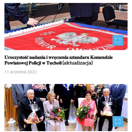
𝐔𝐫𝐨𝐜𝐳𝐲𝐬𝐭𝐨𝐬́𝐜́ 𝐧𝐚𝐝𝐚𝐧𝐢𝐚 𝐢 𝐰𝐫𝐞̨𝐜𝐳𝐞𝐧𝐢𝐚 𝐬𝐳𝐭𝐚𝐧𝐝𝐚𝐫𝐮 𝐊𝐨𝐦𝐞𝐧𝐝𝐳𝐢𝐞
𝐏𝐨𝐰𝐢𝐚𝐭𝐨𝐰𝐞𝐣 𝐏𝐨𝐥𝐢𝐜𝐣𝐢 𝐰 𝐓𝐮𝐜𝐡𝐨𝐥𝐢 (aktualizacja)
11 września 2022