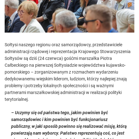
e
a
d
t
i
m
e
Sołtysi naszego regionu oraz samorządowcy, przedstawiciele
administracji rządowej i reprezentacja Krajowego Stowarzyszenia
Sołtysów są dziś (24 czerwca) gośćmi marszałka Piotra
Całbeckiego na pierwszej Sołtysiadzie województwa kujawsko-
pomorskiego – zorganizowanym z rozmachem wydarzeniu
dedykowanemu wiejskim liderom, ludziom, którzy najlepiej znają
problemy i potrzeby lokalnych społeczności i są ważnymi
partnerami marszałkowskiej administracji w realizacji polityki
terytorialnej.
– Uczymy się od państwa tego, jakim powinien być
samorządowiec i kim powinien być funkcjonariusz
publiczny, w jaki sposób powinno się realizować misję, którą
powierzają nam wyborcy. Państwo reprezentują coś, co jest