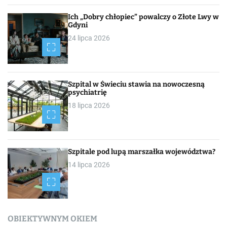
Ich „Dobry chłopiec” powalczy o Złote Lwy w
Gdyni
24 lipca 2026
Szpital w Świeciu stawia na nowoczesną
psychiatrię
18 lipca 2026
Szpitale pod lupą marszałka województwa?
14 lipca 2026
OBIEKTYWNYM OKIEM