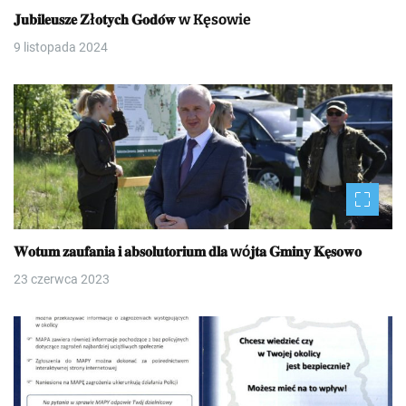
𝐉𝐮𝐛𝐢𝐥𝐞𝐮𝐬𝐳𝐞 𝐙ł𝐨𝐭𝐲𝐜𝐡 𝐆𝐨𝐝𝐨́𝐰 w Kęsowie
9 listopada 2024
𝐖𝐨𝐭𝐮𝐦 𝐳𝐚𝐮𝐟𝐚𝐧𝐢𝐚 𝐢 𝐚𝐛𝐬𝐨𝐥𝐮𝐭𝐨𝐫𝐢𝐮𝐦 𝐝𝐥𝐚 wó𝐣𝐭𝐚 𝐆𝐦𝐢𝐧𝐲 𝐊𝐞̨𝐬𝐨𝐰𝐨
23 czerwca 2023