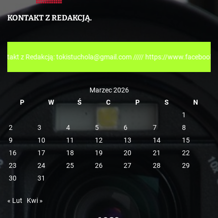
t
e
KONTAKT Z REDAKCJĄ.
g
o
r
dakcją: tokistuchola@gmail.com ///// https://www.facebook.com/tokisp
i
e
Marzec 2026
P
W
Ś
C
P
S
N
1
2
3
4
5
6
7
8
9
10
11
12
13
14
15
16
17
18
19
20
21
22
23
24
25
26
27
28
29
30
31
« Lut
Kwi »