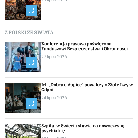
s
a
c
Z POLSKI ZE ŚWIATA
h
Konferencja prasowa poświęcona
Funduszowi Bezpieczeństwa i Obronności
27 lipca 2026
Ich „Dobry chłopiec” powalczy o Złote Lwy w
Gdyni
24 lipca 2026
Szpital w Świeciu stawia na nowoczesną
psychiatrię