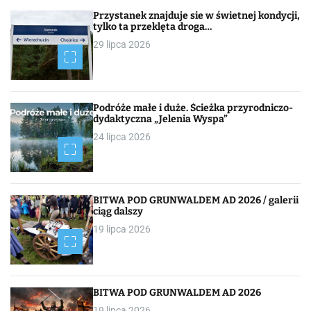
w
Przystanek znajduje sie w świetnej kondycji,
i
tylko ta przeklęta droga…
29 lipca 2026
g
a
c
Podróże małe i duże. Ścieżka przyrodniczo-
dydaktyczna „Jelenia Wyspa”
j
24 lipca 2026
a
p
BITWA POD GRUNWALDEM AD 2026 / galerii
o
ciąg dalszy
19 lipca 2026
w
p
i
BITWA POD GRUNWALDEM AD 2026
19 lipca 2026