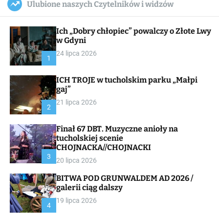
Ulubione naszych Czytelników i widzów
c
ff
u
r
a
l
c
n
e
h
Ich „Dobry chłopiec” powalczy o Złote Lwy
v
a
w Gdyni
s
24 lipca 2026
W
1
i
d
ICH TROJE w tucholskim parku „Małpi
g
gaj”
e
t
21 lipca 2026
2
Finał 67 DBT. Muzyczne anioły na
tucholskiej scenie
CHOJNACKA//CHOJNACKI
3
20 lipca 2026
BITWA POD GRUNWALDEM AD 2026 /
galerii ciąg dalszy
19 lipca 2026
4