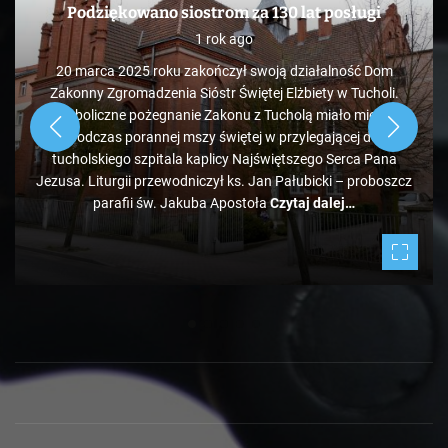
Podziękowano siostrom za 130 lat posługi
1 rok ago
20 marca 2025 roku zakończył swoją działalność Dom
Zakonny Zgromadzenia Sióstr Świętej Elżbiety w Tucholi.
Symboliczne pożegnanie Zakonu z Tucholą miało miejsce
podczas porannej mszy świętej w przylegającej do
tucholskiego szpitala kaplicy Najświętszego Serca Pana
Jezusa. Liturgii przewodniczył ks. Jan Pałubicki – proboszcz
parafii św. Jakuba Apostoła
Czytaj dalej…