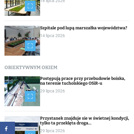
18 lipca 2026
Szpitale pod lupą marszałka województwa?
14 lipca 2026
OBIEKTYWNYM OKIEM
Postępują prace przy przebudowie boiska,
na terenie tucholskiego OSiR-u
29 lipca 2026
Przystanek znajduje sie w świetnej kondycji,
tylko ta przeklęta droga…
29 lipca 2026