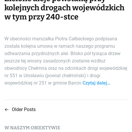
kolejnych drogach wojewódzkich
w tym przy 240-stce
W obecności marszałka Piotra Całbeckiego podpisana
została kolejna umowa w ramach naszego programu
odtwarzania przydrożnych alei. Blisko pół tysiąca drzew
jeszcze tej wiosny zasadzonych zostanie wzdłuż
obwodnicy Chełmna oraz na odcinkach drogi wojewódzkiej
nr 551 w Unisławiu (powiat chełmiński) i drogi
wojewódzkiej nr 251 w gminie Barcin
Czytaj dalej…
←
Older Posts
N
a
W NASZYM OBIEKTYWIE