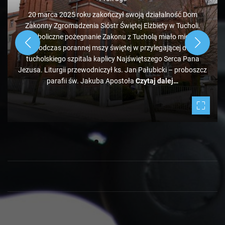
wysypisko śmieci pod Bladowem?
 Dom
1 rok ago
holi.
ejsce
Zdaje się, że pozycja tucholskiego wysypiska śmieci
do
administrowanego przez PK jest mocno zagrożona, bo tu
 Pana
obok ale od strony Chojnic, przed Bladowem, powstało
oboszcz
drugie, darmowe. Jeżeli zapełniać się będzie w takim tempi
to może być ciekawie.