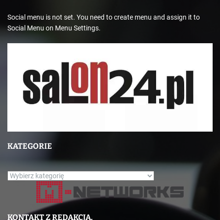
Social menu is not set. You need to create menu and assign it to
Social Menu on Menu Settings.
KATEGORIE
K
a
t
e
KONTAKT Z REDAKCJĄ.