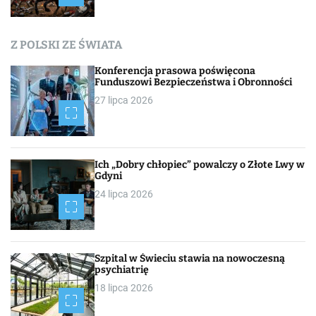
Z POLSKI ZE ŚWIATA
Konferencja prasowa poświęcona
Funduszowi Bezpieczeństwa i Obronności
27 lipca 2026
Ich „Dobry chłopiec” powalczy o Złote Lwy w
Gdyni
24 lipca 2026
Szpital w Świeciu stawia na nowoczesną
psychiatrię
18 lipca 2026