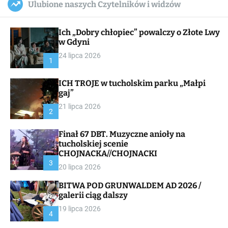
Ulubione naszych Czytelników i widzów
c
ff
u
r
a
l
c
n
e
h
Ich „Dobry chłopiec” powalczy o Złote Lwy
v
a
w Gdyni
s
24 lipca 2026
W
1
i
d
ICH TROJE w tucholskim parku „Małpi
g
gaj”
e
t
21 lipca 2026
2
Finał 67 DBT. Muzyczne anioły na
tucholskiej scenie
CHOJNACKA//CHOJNACKI
3
20 lipca 2026
BITWA POD GRUNWALDEM AD 2026 /
galerii ciąg dalszy
19 lipca 2026
4