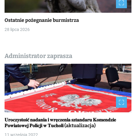
Ostatnie pożegnanie burmistrza
28 lipca 2026
Administrator zaprasza
𝐔𝐫𝐨𝐜𝐳𝐲𝐬𝐭𝐨𝐬́𝐜́ 𝐧𝐚𝐝𝐚𝐧𝐢𝐚 𝐢 𝐰𝐫𝐞̨𝐜𝐳𝐞𝐧𝐢𝐚 𝐬𝐳𝐭𝐚𝐧𝐝𝐚𝐫𝐮 𝐊𝐨𝐦𝐞𝐧𝐝𝐳𝐢𝐞
𝐏𝐨𝐰𝐢𝐚𝐭𝐨𝐰𝐞𝐣 𝐏𝐨𝐥𝐢𝐜𝐣𝐢 𝐰 𝐓𝐮𝐜𝐡𝐨𝐥𝐢 (aktualizacja)
11 września 2022