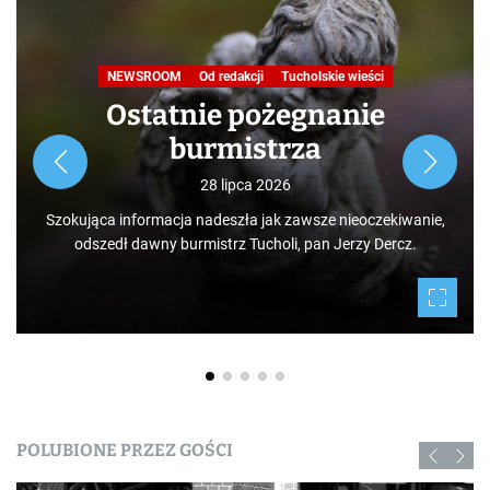
Podróże małe i duże. Ścieżka
przyrodniczo-dydaktyczna
„Jelenia Wyspa”
24 lipca 2026
Rozpoczynamy nowy cykl opowieści zarówno dla turystów
jak i mieszkańców, którzy niekoniecznie muszą podróżowa
po świecie. Mamy niezwykłe szczęście żyć w Borach
anie,
Tucholskich i korzystać i to w dodatku za darmo z tego, co
.
daje nam natura.
POLUBIONE PRZEZ GOŚCI