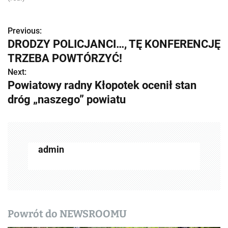
Previous:
Z
DRODZY POLICJANCI…, TĘ KONFERENCJĘ
o
TRZEBA POWTÓRZYĆ!
b
Next:
Powiatowy radny Kłopotek ocenił stan
a
dróg „naszego” powiatu
c
z
w
admin
p
i
s
Powrót do NEWSROOMU
y