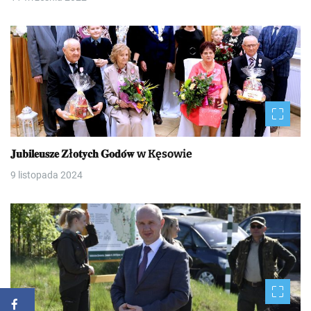
𝐉𝐮𝐛𝐢𝐥𝐞𝐮𝐬𝐳𝐞 𝐙ł𝐨𝐭𝐲𝐜𝐡 𝐆𝐨𝐝𝐨́𝐰 w Kęsowie
9 listopada 2024