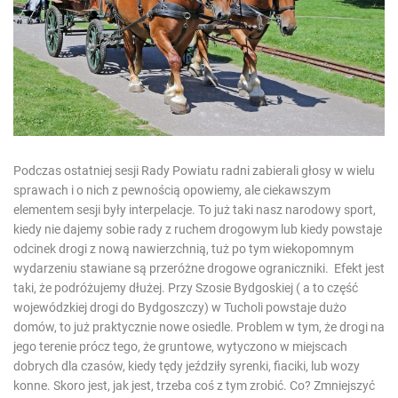
e
d
r
e
a
d
t
i
m
e
Podczas ostatniej sesji Rady Powiatu radni zabierali głosy w wielu
sprawach i o nich z pewnością opowiemy, ale ciekawszym
elementem sesji były interpelacje. To już taki nasz narodowy sport,
kiedy nie dajemy sobie rady z ruchem drogowym lub kiedy powstaje
odcinek drogi z nową nawierzchnią, tuż po tym wiekopomnym
wydarzeniu stawiane są przeróżne drogowe ograniczniki. Efekt jest
taki, że podróżujemy dłużej. Przy Szosie Bydgoskiej ( a to część
wojewódzkiej drogi do Bydgoszczy) w Tucholi powstaje dużo
domów, to już praktycznie nowe osiedle. Problem w tym, że drogi na
jego terenie prócz tego, że gruntowe, wytyczono w miejscach
dobrych dla czasów, kiedy tędy jeździły syrenki, fiaciki, lub wozy
konne. Skoro jest, jak jest, trzeba coś z tym zrobić. Co? Zmniejszyć