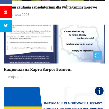
𝐖𝐨𝐭𝐮𝐦 𝐳𝐚𝐮𝐟𝐚𝐧𝐢𝐚 𝐢 𝐚𝐛𝐬𝐨𝐥𝐮𝐭𝐨𝐫𝐢𝐮𝐦 𝐝𝐥𝐚 wó𝐣𝐭𝐚 𝐆𝐦𝐢𝐧𝐲 𝐊𝐞̨𝐬𝐨𝐰𝐨
23 czerwca 2023
Національна Kapтa Загроз Безпеці
30 maja 2022