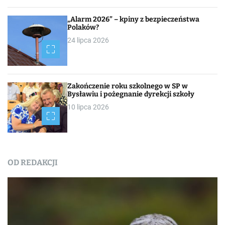
„Alarm 2026” – kpiny z bezpieczeństwa
Polaków?
24 lipca 2026
Zakończenie roku szkolnego w SP w
Bysławiu i pożegnanie dyrekcji szkoły
10 lipca 2026
OD REDAKCJI
Nasza praca
NEWSROOM
Od redakcji
Turystyka
W obiektywie TOKiS-u