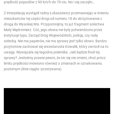
prędkość pojazdów z 90 km/h do 70-ciu. No i się zaczęło…
Z interpelacją wystąpił radny Łukaszewicz przemawiając w imieniu
mieszkańców tej części drogi od numeru 18 do skrzyżowania z
drogą do Wysokiej Wsi. Przypomnijmy, to już fragment sołectwa
Mały Mędromierz. Cóż, jego słowa nie były potwierdzone przez
instytucje typu: Zarząd Dróg Wojewódzkich, policję, czy radę
sołecką. Nie ma papierów, nie ma sprawy jest tylko słowo. Bardzo
przytomnie zachował się wicestarosta Kowalik, który zwrócił na to
uwagę. Wywiązała się łagodna polemika. Jaki będzie finał tej
sprawy? Jesteśmy prawie pewni, że nic się nie zmieni, choć prócz
limitu prędkości mówiono również o zmianach w oznakowaniu
poziomym (linie ciągła i przerywana).