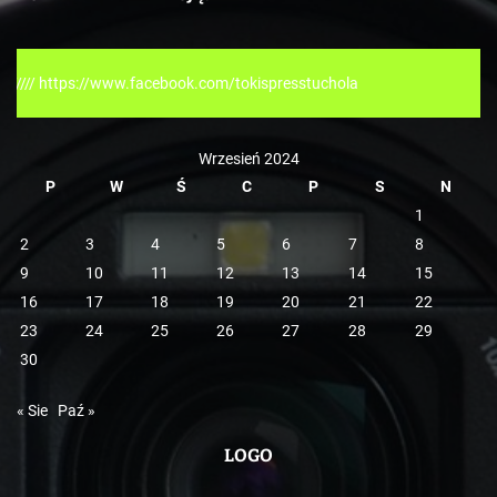
g
o
r
acebook.com/tokispresstuchola
i
e
Wrzesień 2024
P
W
Ś
C
P
S
N
1
2
3
4
5
6
7
8
9
10
11
12
13
14
15
16
17
18
19
20
21
22
23
24
25
26
27
28
29
30
« Sie
Paź »
LOGO