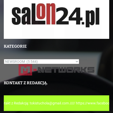
KATEGORIE
K
a
t
e
KONTAKT Z REDAKCJĄ.
g
o
r
dakcją: tokistuchola@gmail.com ///// https://www.facebook.com/tokisp
i
e