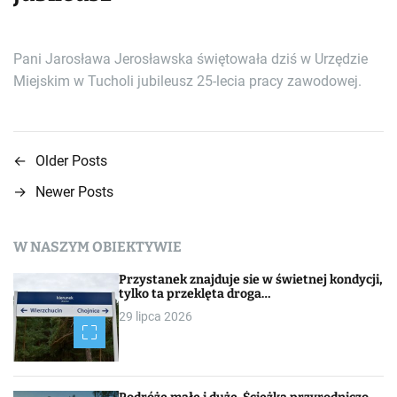
Pani Jarosława Jerosławska świętowała dziś w Urzędzie
Miejskim w Tucholi jubileusz 25-lecia pracy zawodowej.
←
Older Posts
N
→
Newer Posts
a
w
W NASZYM OBIEKTYWIE
i
Przystanek znajduje sie w świetnej kondycji,
tylko ta przeklęta droga…
g
29 lipca 2026
a
c