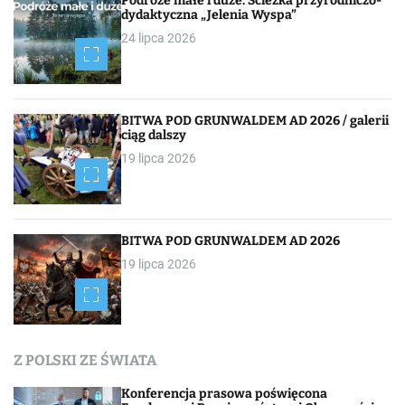
j
Podróże małe i duże. Ścieżka przyrodniczo-
dydaktyczna „Jelenia Wyspa”
a
24 lipca 2026
p
o
BITWA POD GRUNWALDEM AD 2026 / galerii
ciąg dalszy
w
19 lipca 2026
p
i
s
BITWA POD GRUNWALDEM AD 2026
19 lipca 2026
a
c
h
Z POLSKI ZE ŚWIATA
Konferencja prasowa poświęcona