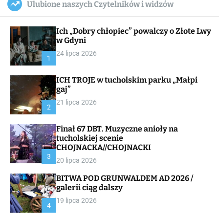
Ulubione naszych Czytelników i widzów
c
ff
u
r
a
l
c
n
e
h
Ich „Dobry chłopiec” powalczy o Złote Lwy
v
a
w Gdyni
s
24 lipca 2026
W
1
i
d
ICH TROJE w tucholskim parku „Małpi
g
gaj”
e
t
21 lipca 2026
2
Finał 67 DBT. Muzyczne anioły na
tucholskiej scenie
CHOJNACKA//CHOJNACKI
3
20 lipca 2026
BITWA POD GRUNWALDEM AD 2026 /
galerii ciąg dalszy
19 lipca 2026
4