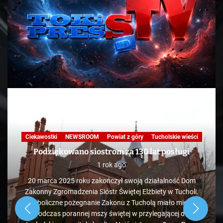
Ciekawostki
NEWSROOM
Powiat z góry
Tucholskie wieści
Podziękowano siostrom za 130 lat posługi
1 rok ago
20 marca 2025 roku zakończył swoją działalność Dom
Zakonny Zgromadzenia Sióstr Świętej Elżbiety w Tucholi.
Symboliczne pożegnanie Zakonu z Tucholą miało miejsce
podczas porannej mszy świętej w przylegającej do