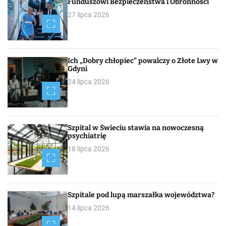
Funduszowi Bezpieczeństwa i Obronności
27 lipca 2026
Ich „Dobry chłopiec” powalczy o Złote Lwy w
Gdyni
24 lipca 2026
Szpital w Świeciu stawia na nowoczesną
psychiatrię
18 lipca 2026
Szpitale pod lupą marszałka województwa?
14 lipca 2026