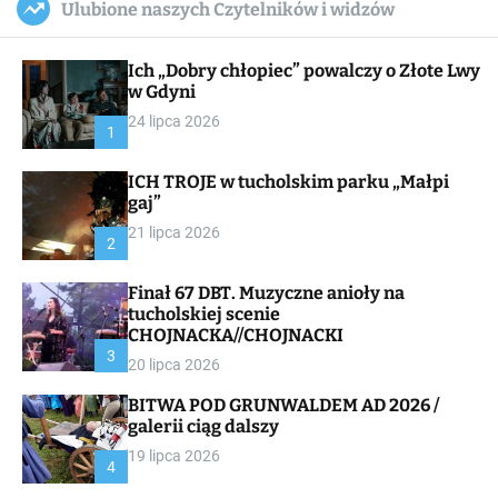
Ulubione naszych Czytelników i widzów
c
ff
u
r
a
l
c
n
e
h
Ich „Dobry chłopiec” powalczy o Złote Lwy
v
a
w Gdyni
s
24 lipca 2026
W
1
i
d
ICH TROJE w tucholskim parku „Małpi
g
gaj”
e
t
21 lipca 2026
2
Finał 67 DBT. Muzyczne anioły na
tucholskiej scenie
CHOJNACKA//CHOJNACKI
3
20 lipca 2026
BITWA POD GRUNWALDEM AD 2026 /
galerii ciąg dalszy
19 lipca 2026
4