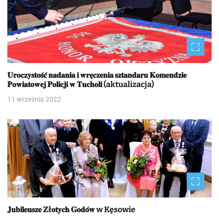
𝐔𝐫𝐨𝐜𝐳𝐲𝐬𝐭𝐨𝐬́𝐜́ 𝐧𝐚𝐝𝐚𝐧𝐢𝐚 𝐢 𝐰𝐫𝐞̨𝐜𝐳𝐞𝐧𝐢𝐚 𝐬𝐳𝐭𝐚𝐧𝐝𝐚𝐫𝐮 𝐊𝐨𝐦𝐞𝐧𝐝𝐳𝐢𝐞
𝐏𝐨𝐰𝐢𝐚𝐭𝐨𝐰𝐞𝐣 𝐏𝐨𝐥𝐢𝐜𝐣𝐢 𝐰 𝐓𝐮𝐜𝐡𝐨𝐥𝐢 (aktualizacja)
11 września 2022
𝐉𝐮𝐛𝐢𝐥𝐞𝐮𝐬𝐳𝐞 𝐙ł𝐨𝐭𝐲𝐜𝐡 𝐆𝐨𝐝𝐨́𝐰 w Kęsowie