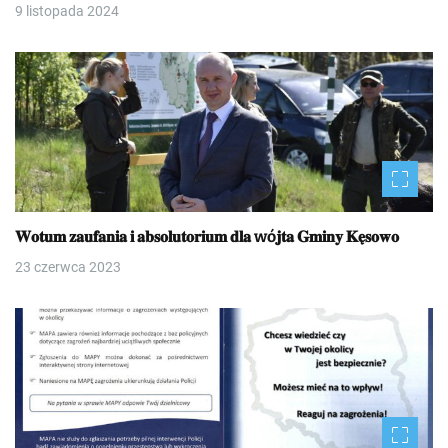
9 listopada 2024
𝐖𝐨𝐭𝐮𝐦 𝐳𝐚𝐮𝐟𝐚𝐧𝐢𝐚 𝐢 𝐚𝐛𝐬𝐨𝐥𝐮𝐭𝐨𝐫𝐢𝐮𝐦 𝐝𝐥𝐚 wó𝐣𝐭𝐚 𝐆𝐦𝐢𝐧𝐲 𝐊𝐞̨𝐬𝐨𝐰𝐨
23 czerwca 2023