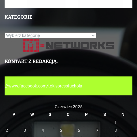
KATEGORIE
K
a
t
e
KONTAKT Z REDAKCJĄ.
g
o
r
com/tokispresstuchola
i
e
Czerwiec 2025
P
W
Ś
C
P
S
N
1
2
3
4
5
6
7
8