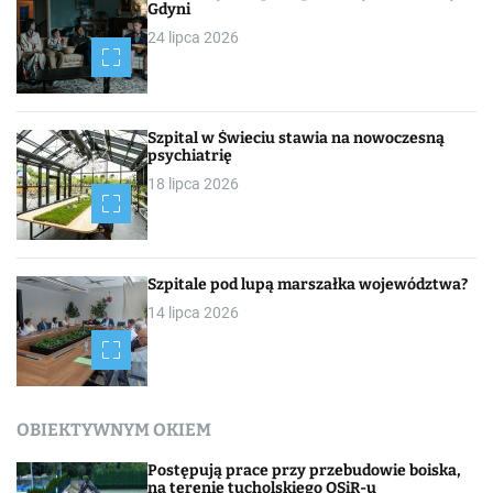
Gdyni
24 lipca 2026
Szpital w Świeciu stawia na nowoczesną
psychiatrię
18 lipca 2026
Szpitale pod lupą marszałka województwa?
14 lipca 2026
OBIEKTYWNYM OKIEM
Postępują prace przy przebudowie boiska,
na terenie tucholskiego OSiR-u