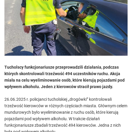
e
d
r
e
a
d
t
i
m
e
Tucholscy funkcjonariusze przeprowadzili działania, podczas
których skontrolowali trzeźwość 494 uczestników ruchu. Akcja
miała na celu wyeliminowanie osób, które kierują pojazdami pod
wpływem alkoholu. Jeden z kierowców stracił prawo jazdy.
26.06.2025 r. policjanci tucholskiej „drogówki” kontrolowali
trzeźwość kierowców w różnych częściach miasta. Głównym celem
mundurowych było wyeliminowanie z ruchu osób, które kierują
pojazdami pod wpływem alkoholu. W trakcie działań
funkcjonariusze zbadali trzeźwość 494 kierowców. Jedna z nich
była pod wpływem alkoholu.