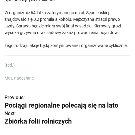
W organizmie 64-latka zatrzymanego na ul. Sępoleńskiej
znajdowało się 0,2 promila alkoholu. Mężczyzna stracił prawo
jazdy. Sprawa będzie miała swój finał w sądzie. Kierowcy grozi
wysoka grzywna oraz sądowy zakaz prowadzenia pojazdów.
Tego rodzaju akcje będą kontynuowane i organizowane cyklicznie.
(red.)
Mat. nadesłane.
Previous:
Z
Pociągi regionalne polecają się na lato
o
Next:
Zbiórka folii rolniczych
b
a