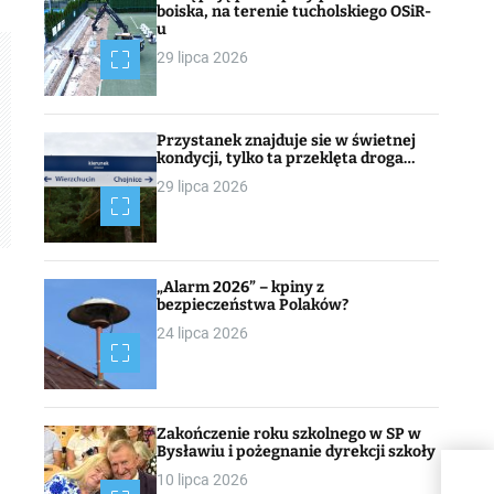
boiska, na terenie tucholskiego OSiR-
u
29 lipca 2026
Przystanek znajduje sie w świetnej
kondycji, tylko ta przeklęta droga…
29 lipca 2026
„Alarm 2026” – kpiny z
bezpieczeństwa Polaków?
24 lipca 2026
Zakończenie roku szkolnego w SP w
Bysławiu i pożegnanie dyrekcji szkoły
10 lipca 2026