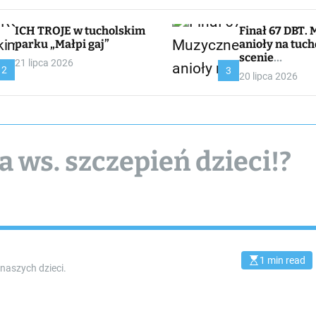
ICH TROJE w tucholskim
Finał 67 DBT. Muzyczne
parku „Małpi gaj”
anioły na tuch
scenie
21 lipca 2026
2
CHOJNACKA//
3
20 lipca 2026
I
 ws. szczepień dzieci!?
1 min read
E
naszych dzieci.
s
t
i
m
a