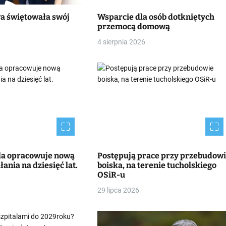
wa świętowała swój
Wsparcie dla osób dotkniętych
przemocą domową
4 sierpnia 2026
la opracowuje nową
Postępują prace przy przebudow
łania na dziesięć lat.
boiska, na terenie tucholskiego
OSiR-u
29 lipca 2026