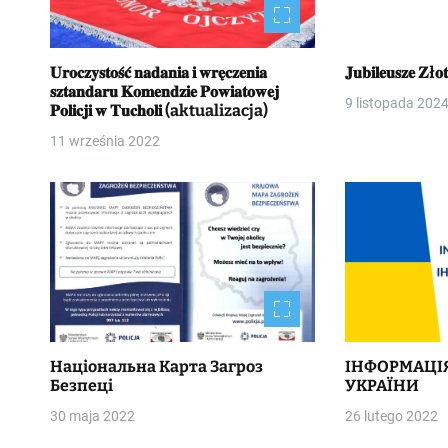
𝐔𝐫𝐨𝐜𝐳𝐲𝐬𝐭𝐨𝐬́𝐜́ 𝐧𝐚𝐝𝐚𝐧𝐢𝐚 𝐢 𝐰𝐫𝐞̨𝐜𝐳𝐞𝐧𝐢𝐚
𝐉𝐮𝐛𝐢𝐥𝐞𝐮𝐬𝐳𝐞 
𝐬𝐳𝐭𝐚𝐧𝐝𝐚𝐫𝐮 𝐊𝐨𝐦𝐞𝐧𝐝𝐳𝐢𝐞 𝐏𝐨𝐰𝐢𝐚𝐭𝐨𝐰𝐞𝐣
9 listopada 202
𝐏𝐨𝐥𝐢𝐜𝐣𝐢 𝐰 𝐓𝐮𝐜𝐡𝐨𝐥𝐢 (aktualizacja)
11 września 2022
Національна Kapтa Загроз
ІНФОРМАЦІ
Безпеці
УКРАЇНИ
30 maja 2022
26 lutego 2022