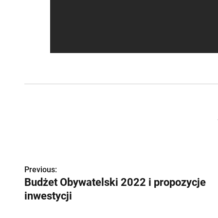
Previous:
Z
Budżet Obywatelski 2022 i propozycje
o
inwestycji
b