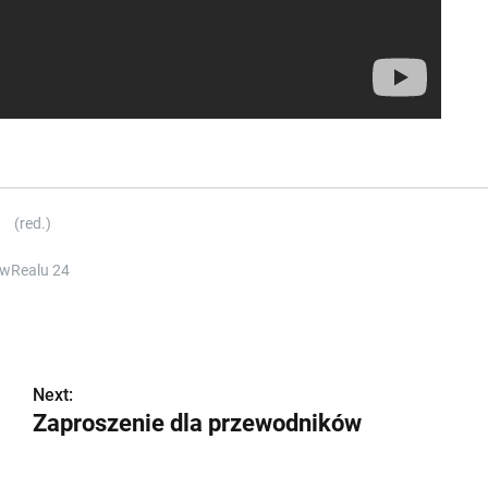
(red.)
wRealu 24
Next:
Zaproszenie dla przewodników