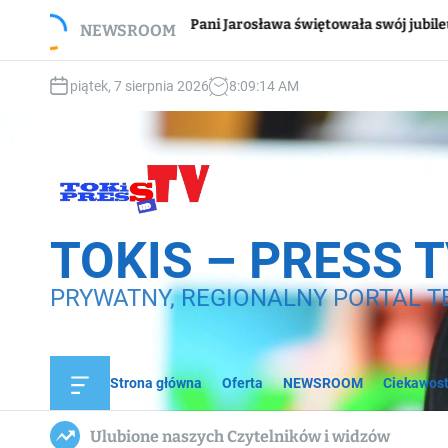
S
Wsp
Pani Jarosława świętowała swój jubileusz
NEWSROOM
k
do
i
p
piątek, 7 sierpnia 2026
8
:
09
:
15
AM
t
o
c
o
n
t
e
TOKIS – PRESS 
n
t
PRYWATNY, REGIONALNY PORTAL T
Strona główna
Oferta
NEWSROOM
Ciekawost
O
f
f
Ulubione naszych Czytelników i widzów
c