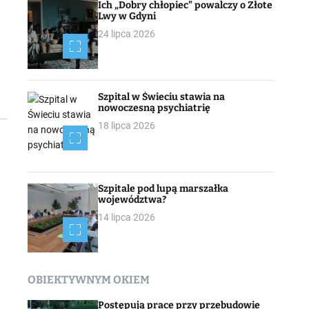
Ich „Dobry chłopiec” powalczy o Złote
Lwy w Gdyni
24 lipca 2026
Szpital w Świeciu stawia na
nowoczesną psychiatrię
18 lipca 2026
Szpitale pod lupą marszałka
województwa?
14 lipca 2026
OBIEKTYWNYM OKIEM
Postępują prace przy przebudowie