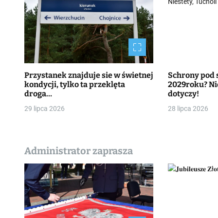
Przystanek znajduje sie w świetnej
Schrony pod 
kondycji, tylko ta przeklęta
2029roku? Nie
droga…
dotyczy!
29 lipca 2026
28 lipca 2026
Administrator zaprasza