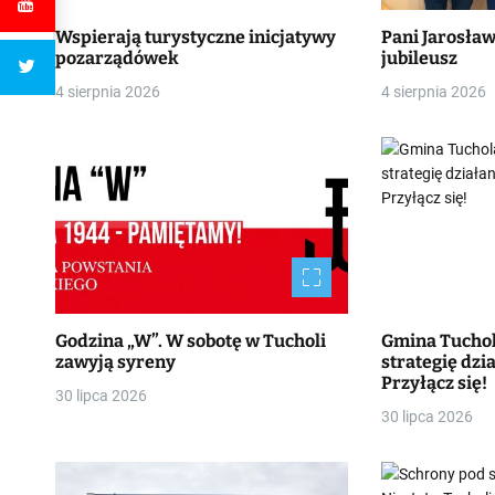
Wspierają turystyczne inicjatywy
Pani Jarosła
pozarządówek
jubileusz
4 sierpnia 2026
4 sierpnia 2026
Godzina „W”. W sobotę w Tucholi
Gmina Tucho
zawyją syreny
strategię dzia
Przyłącz się!
30 lipca 2026
30 lipca 2026