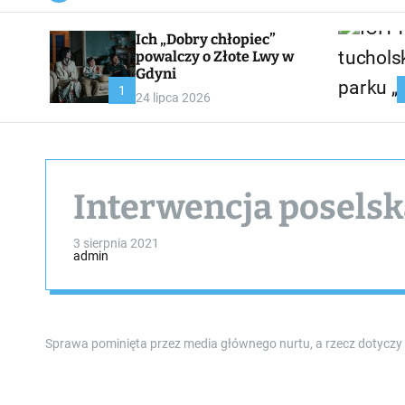
a
n
Ich „Dobry chłopiec”
v
a
powalczy o Złote Lwy w
s
Gdyni
W
1
24 lipca 2026
i
d
g
e
t
Interwencja poselska
3 sierpnia 2021
admin
Sprawa pominięta przez media głównego nurtu, a rzecz dotyczy 