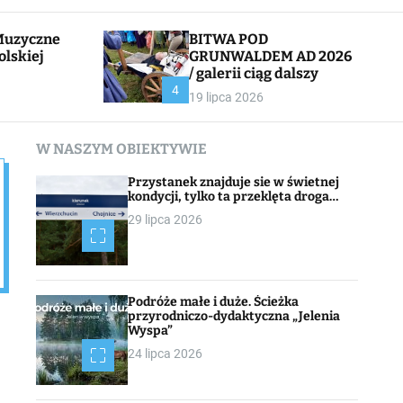
l
c
e
h
BITWA POD
olskiej
GRUNWALDEM AD 2026
/ galerii ciąg dalszy
CHOJNACK
4
19 lipca 2026
W NASZYM OBIEKTYWIE
Przystanek znajduje sie w świetnej
kondycji, tylko ta przeklęta droga…
29 lipca 2026
Podróże małe i duże. Ścieżka
przyrodniczo-dydaktyczna „Jelenia
Wyspa”
24 lipca 2026