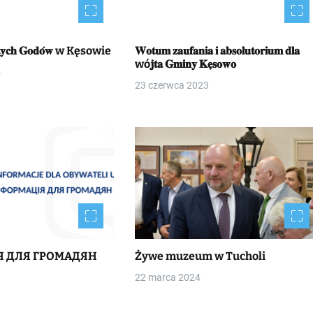
𝐙ł𝐨𝐭𝐲𝐜𝐡 𝐆𝐨𝐝𝐨́𝐰 w Kęsowie
𝐖𝐨𝐭𝐮𝐦 𝐳𝐚𝐮𝐟𝐚𝐧𝐢𝐚 𝐢 𝐚𝐛𝐬𝐨𝐥𝐮𝐭𝐨𝐫𝐢𝐮𝐦 𝐝𝐥𝐚
wó𝐣𝐭𝐚 𝐆𝐦𝐢𝐧𝐲 𝐊𝐞̨𝐬𝐨𝐰𝐨
4
23 czerwca 2023
Я ДЛЯ ГРОМАДЯН
Żywe muzeum w Tucholi
22 marca 2024