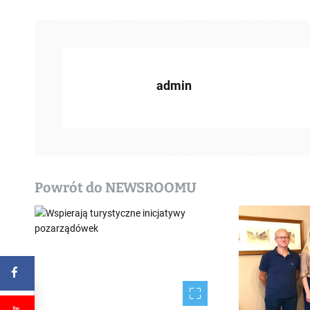
a
c
z
admin
w
p
i
s
Powrót do NEWSROOMU
y