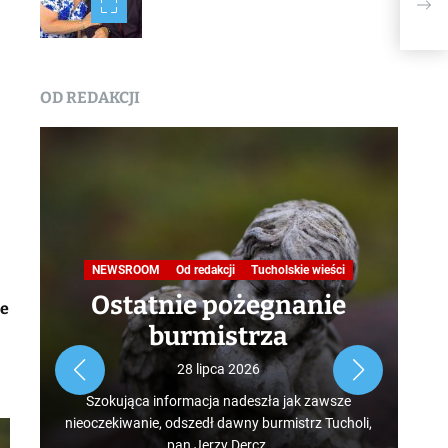
OD REDAKCJI
Na
NEWSROOM
Od redakcji
Tucholskie wieści
Ostatnie pożegnanie
ie
burmistrza
Roz
28 lipca 2026
tur
Szokująca informacja nadeszła jak zawsze
mus
nieoczekiwanie, odszedł dawny burmistrz Tucholi,
szcz
pan Jerzy Dercz.
w d