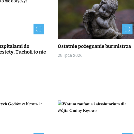
szpitalami do
Ostatnie pożegnanie burmistrza
stety, Tucholi to nie
28 lipca 2026