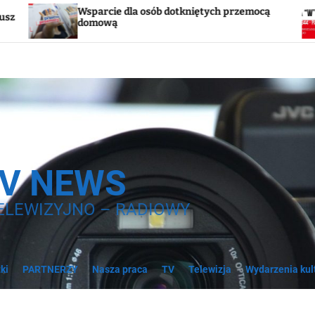
arcie dla osób dotkniętych przemocą
Godzina „W”
mową
syreny
TV NEWS
ELEWIZYJNO – RADIOWY
ki
PARTNERZY
Nasza praca
TV
Telewizja
Wydarzenia kul