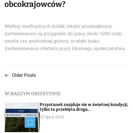
obcokrajowców?
Według nieoficjalnych źródeł, lokalni przedsiębiorcy
zainteresowani są przyjęciem do pracy około 1000 osób,
zwykle zza wschodniej granicy, to efekt braku
zainteresowania ofertami pracy lokalnego społeczeństwa.
←
Older Posts
N
a
W NASZYM OBIEKTYWIE
w
Przystanek znajduje sie w świetnej kondycji,
i
tylko ta przeklęta droga…
29 lipca 2026
g