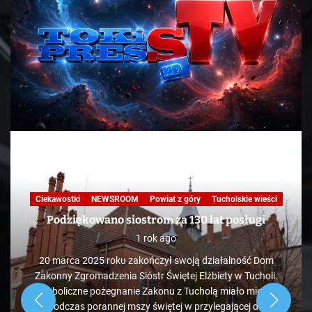
Ciekawostki
NEWSROOM
Powiat z góry
Tucholskie wieści
Podziękowano siostrom za 130 lat posługi
1 rok ago
20 marca 2025 roku zakończył swoją działalność Dom
Zakonny Zgromadzenia Sióstr Świętej Elżbiety w Tucholi.
Symboliczne pożegnanie Zakonu z Tucholą miało miejsce
podczas porannej mszy świętej w przylegającej do