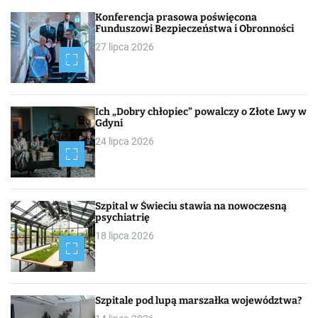
h
Konferencja prasowa poświęcona
Funduszowi Bezpieczeństwa i Obronności
27 lipca 2026
Ich „Dobry chłopiec” powalczy o Złote Lwy w
Gdyni
24 lipca 2026
Szpital w Świeciu stawia na nowoczesną
psychiatrię
18 lipca 2026
Szpitale pod lupą marszałka województwa?