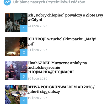
Ulubione naszych Czytelników i widzów
c
ff
u
r
a
l
c
n
e
h
Ich „Dobry chłopiec” powalczy o Złote Lwy
v
a
w Gdyni
s
24 lipca 2026
W
1
i
d
ICH TROJE w tucholskim parku „Małpi
g
gaj”
e
t
21 lipca 2026
2
Finał 67 DBT. Muzyczne anioły na
tucholskiej scenie
CHOJNACKA//CHOJNACKI
3
20 lipca 2026
BITWA POD GRUNWALDEM AD 2026 /
galerii ciąg dalszy
19 lipca 2026
4