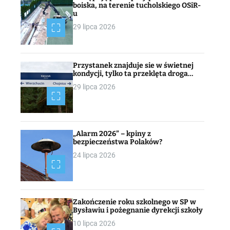
boiska, na terenie tucholskiego OSiR-
u
29 lipca 2026
Przystanek znajduje sie w świetnej
kondycji, tylko ta przeklęta droga…
29 lipca 2026
„Alarm 2026” – kpiny z
bezpieczeństwa Polaków?
24 lipca 2026
Zakończenie roku szkolnego w SP w
Bysławiu i pożegnanie dyrekcji szkoły
10 lipca 2026