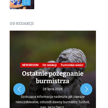
OD REDAKCJI
Na
NEWSROOM
Od redakcji
Tucholskie wieści
Ostatnie pożegnanie
burmistrza
Roz
28 lipca 2026
tur
Szokująca informacja nadeszła jak zawsze
mus
nieoczekiwanie, odszedł dawny burmistrz Tucholi,
szcz
pan Jerzy Dercz.
w d