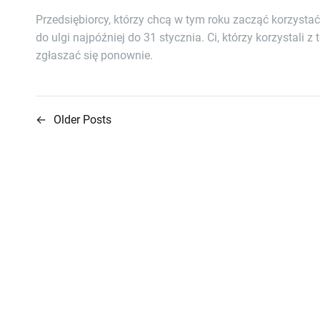
Przedsiębiorcy, którzy chcą w tym roku zacząć korzystać 
do ulgi najpóźniej do 31 stycznia. Ci, którzy korzystali z
zgłaszać się ponownie.
←
Older Posts
N
a
w
i
g
a
c
j