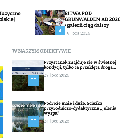
l
c
e
h
BITWA POD
olskiej
GRUNWALDEM AD 2026
/ galerii ciąg dalszy
CHOJNACK
4
19 lipca 2026
W NASZYM OBIEKTYWIE
Przystanek znajduje sie w świetnej
kondycji, tylko ta przeklęta droga…
29 lipca 2026
Podróże małe i duże. Ścieżka
przyrodniczo-dydaktyczna „Jelenia
Wyspa”
24 lipca 2026