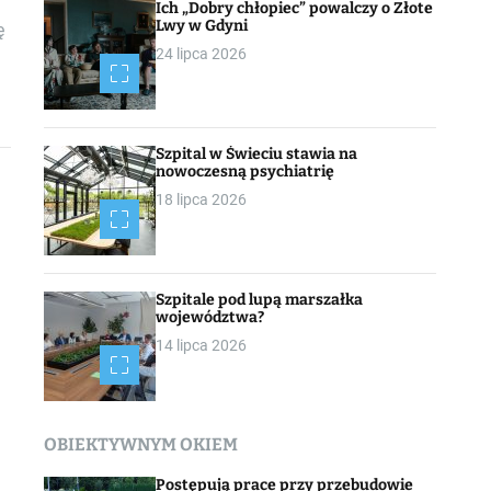
Ich „Dobry chłopiec” powalczy o Złote
Lwy w Gdyni
ę
24 lipca 2026
Szpital w Świeciu stawia na
nowoczesną psychiatrię
18 lipca 2026
Szpitale pod lupą marszałka
województwa?
14 lipca 2026
OBIEKTYWNYM OKIEM
Postępują prace przy przebudowie