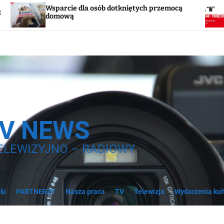
cie dla osób dotkniętych przemocą
Godzina „W”. 
wą
syreny
TV NEWS
ELEWIZYJNO – RADIOWY
ki
PARTNERZY
Nasza praca
TV
Telewizja
Wydarzenia kul