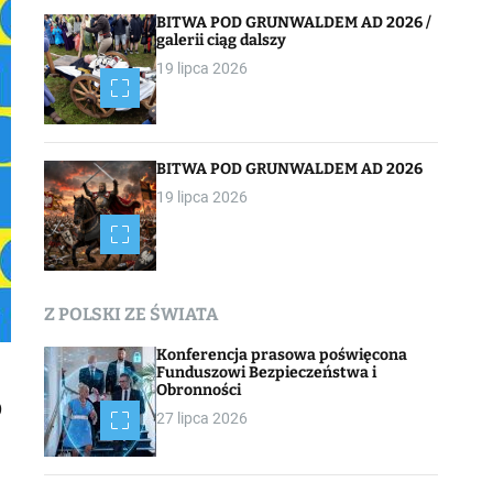
BITWA POD GRUNWALDEM AD 2026 /
galerii ciąg dalszy
19 lipca 2026
BITWA POD GRUNWALDEM AD 2026
19 lipca 2026
Z POLSKI ZE ŚWIATA
Konferencja prasowa poświęcona
Funduszowi Bezpieczeństwa i
Obronności
o
27 lipca 2026