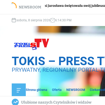
S
Wspar
Pani Jarosława świętowała swój jubileusz
NEWSROOM
k
domo
i
p
sobota, 8 sierpnia 2026
6
:
14
:
31
PM
t
o
c
o
n
t
e
TOKIS – PRESS 
n
t
PRYWATNY, REGIONALNY PORTAL T
Strona główna
Oferta
NEWSROOM
Ciekawost
O
f
f
Ulubione naszych Czytelników i widzów
c