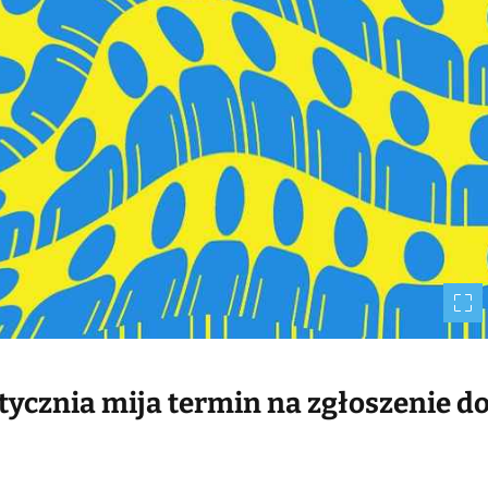
m
e
tycznia mija termin na zgłoszenie d