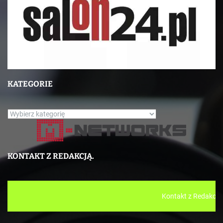
KATEGORIE
K
a
t
e
KONTAKT Z REDAKCJĄ.
g
o
r
Kontakt z Redakcją: tokistuchola@gmail.com 
i
e