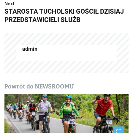
b
Next:
STAROSTA TUCHOLSKI GOŚCIŁ DZISIAJ
a
PRZEDSTAWICIELI SŁUŻB
c
z
w
admin
p
i
s
Powrót do NEWSROOMU
y