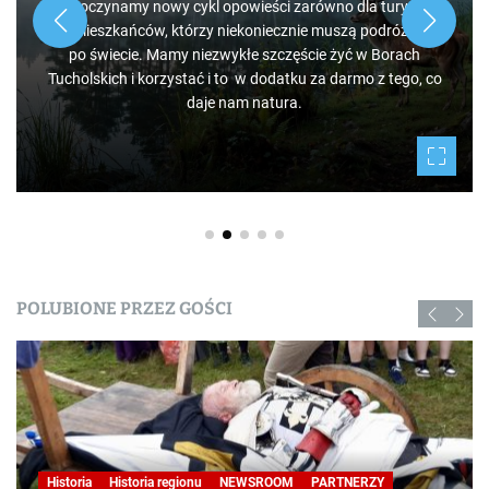
Rozpoczynamy nowy cykl opowieści zarówno dla turystów,
jak i mieszkańców, którzy niekoniecznie muszą podróżować
po świecie. Mamy niezwykłe szczęście żyć w Borach
Tucholskich i korzystać i to w dodatku za darmo z tego, co
daje nam natura.
POLUBIONE PRZEZ GOŚCI
Historia
Historia regionu
NEWSROOM
PARTNERZY