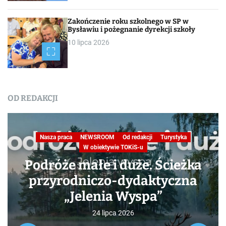
Zakończenie roku szkolnego w SP w
Bysławiu i pożegnanie dyrekcji szkoły
10 lipca 2026
OD REDAKCJI
Nasza praca
NEWSROOM
Od redakcji
Turystyka
W obiektywie TOKiS-u
Podróże małe i duże. Ścieżka
przyrodniczo-dydaktyczna
„Jelenia Wyspa”
24 lipca 2026