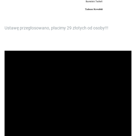
Ustawę przegłosowano, płacimy 29 złotych od osoby!!!