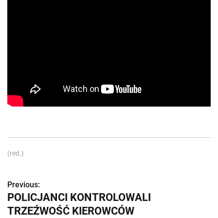
(red.)
Previous:
Z
POLICJANCI KONTROLOWALI
o
TRZEŹWOŚĆ KIEROWCÓW