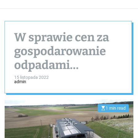
W sprawie cen za
gospodarowanie
odpadami
komunalnymi w
15 listopada 2022
admin
gm. /
AKTUALIZACJA
1 min read
E
s
t
i
m
a
t