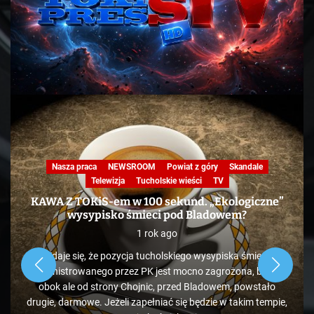
Nasza praca
NEWSROOM
Powiat z góry
Skandale
Telewizja
Tucholskie wieści
TV
KAWA Z TOKiS-em w 100 sekund. „Ekologiczne”
wysypisko śmieci pod Bladowem?
1 rok ago
Zdaje się, że pozycja tucholskiego wysypiska śmieci
administrowanego przez PK jest mocno zagrożona, bo tuż
obok ale od strony Chojnic, przed Bladowem, powstało
drugie, darmowe. Jeżeli zapełniać się będzie w takim tempie,