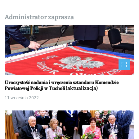
Administrator zaprasza
𝐔𝐫𝐨𝐜𝐳𝐲𝐬𝐭𝐨𝐬́𝐜́ 𝐧𝐚𝐝𝐚𝐧𝐢𝐚 𝐢 𝐰𝐫𝐞̨𝐜𝐳𝐞𝐧𝐢𝐚 𝐬𝐳𝐭𝐚𝐧𝐝𝐚𝐫𝐮 𝐊𝐨𝐦𝐞𝐧𝐝𝐳𝐢𝐞
𝐏𝐨𝐰𝐢𝐚𝐭𝐨𝐰𝐞𝐣 𝐏𝐨𝐥𝐢𝐜𝐣𝐢 𝐰 𝐓𝐮𝐜𝐡𝐨𝐥𝐢 (aktualizacja)
11 września 2022