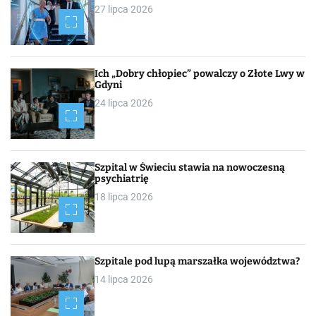
27 lipca 2026
Ich „Dobry chłopiec” powalczy o Złote Lwy w
Gdyni
24 lipca 2026
Szpital w Świeciu stawia na nowoczesną
psychiatrię
18 lipca 2026
Szpitale pod lupą marszałka województwa?
14 lipca 2026