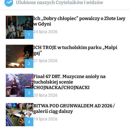
Ulubione naszych Czytelników i widzów
c
ff
u
r
a
l
c
n
e
h
Ich „Dobry chłopiec” powalczy o Złote Lwy
v
a
w Gdyni
s
24 lipca 2026
W
1
i
d
ICH TROJE w tucholskim parku „Małpi
g
gaj”
e
t
21 lipca 2026
2
Finał 67 DBT. Muzyczne anioły na
tucholskiej scenie
CHOJNACKA//CHOJNACKI
3
20 lipca 2026
BITWA POD GRUNWALDEM AD 2026 /
galerii ciąg dalszy
19 lipca 2026
4