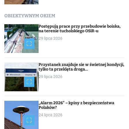
OBIEKTYWNYM OKIEM
Postępują prace przy przebudowie boiska,
na terenie tucholskiego OSiR-u
29 lipca 2026
Przystanek znajduje sie w świetnej kondycji,
tylko ta przeklęta droga…
29 lipca 2026
„Alarm 2026” – kpiny z bezpieczeństwa
Polaków?
24 lipca 2026