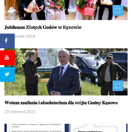
𝐉𝐮𝐛𝐢𝐥𝐞𝐮𝐬𝐳𝐞 𝐙ł𝐨𝐭𝐲𝐜𝐡 𝐆𝐨𝐝𝐨́𝐰 w Kęsowie
9 listopada 2024
𝐖𝐨𝐭𝐮𝐦 𝐳𝐚𝐮𝐟𝐚𝐧𝐢𝐚 𝐢 𝐚𝐛𝐬𝐨𝐥𝐮𝐭𝐨𝐫𝐢𝐮𝐦 𝐝𝐥𝐚 wó𝐣𝐭𝐚 𝐆𝐦𝐢𝐧𝐲 𝐊𝐞̨𝐬𝐨𝐰𝐨
23 czerwca 2023