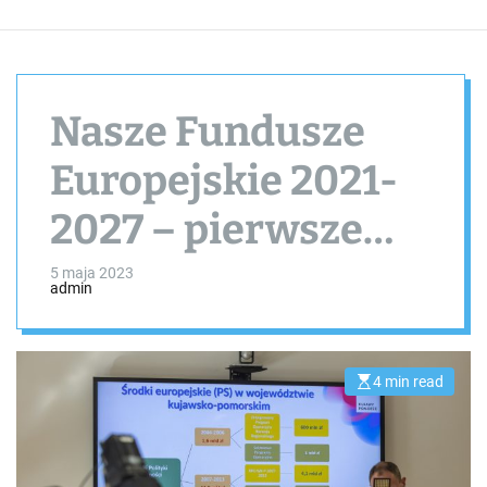
Nasze Fundusze
Europejskie 2021-
2027 – pierwsze
nabory wniosków.
5 maja 2023
admin
Briefing u
marszałka.
4 min read
E
s
t
i
m
a
t