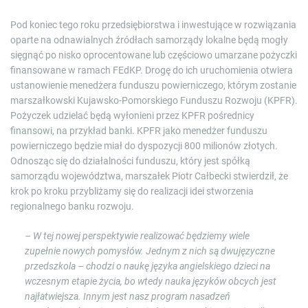
Pod koniec tego roku przedsiębiorstwa i inwestujące w rozwiązania
oparte na odnawialnych źródłach samorządy lokalne będą mogły
sięgnąć po nisko oprocentowane lub częściowo umarzane pożyczki
finansowane w ramach FEdKP. Drogę do ich uruchomienia otwiera
ustanowienie menedżera funduszu powierniczego, którym zostanie
marszałkowski Kujawsko-Pomorskiego Funduszu Rozwoju (KPFR).
Pożyczek udzielać będą wyłonieni przez KPFR pośrednicy
finansowi, na przykład banki. KPFR jako menedżer funduszu
powierniczego będzie miał do dyspozycji 800 milionów złotych.
Odnosząc się do działalności funduszu, który jest spółką
samorządu województwa, marszałek Piotr Całbecki stwierdził, że
krok po kroku przybliżamy się do realizacji idei stworzenia
regionalnego banku rozwoju.
– W tej nowej perspektywie realizować będziemy wiele
zupełnie nowych pomysłów. Jednym z nich są dwujęzyczne
przedszkola – chodzi o naukę języka angielskiego dzieci na
wczesnym etapie życia, bo wtedy nauka języków obcych jest
najłatwiejsza. Innym jest nasz program nasadzeń