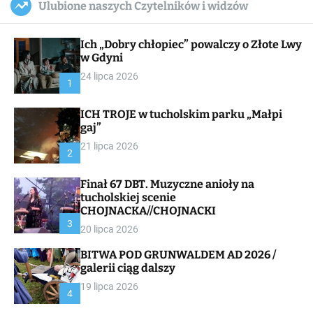
Ulubione naszych Czytelników i widzów
c
ff
u
r
a
l
c
n
e
h
Ich „Dobry chłopiec” powalczy o Złote Lwy
v
a
w Gdyni
s
24 lipca 2026
W
1
i
d
ICH TROJE w tucholskim parku „Małpi
g
gaj”
e
t
21 lipca 2026
2
Finał 67 DBT. Muzyczne anioły na
tucholskiej scenie
CHOJNACKA//CHOJNACKI
3
20 lipca 2026
BITWA POD GRUNWALDEM AD 2026 /
galerii ciąg dalszy
19 lipca 2026
4