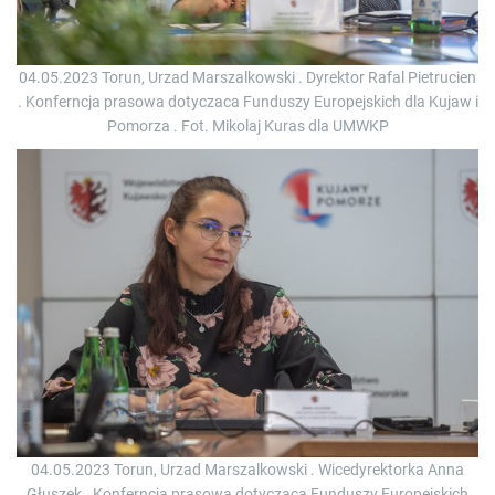
04.05.2023 Torun, Urzad Marszalkowski . Dyrektor Rafal Pietrucien
. Konferncja prasowa dotyczaca Funduszy Europejskich dla Kujaw i
Pomorza . Fot. Mikolaj Kuras dla UMWKP
04.05.2023 Torun, Urzad Marszalkowski . Wicedyrektorka Anna
Głuszek . Konferncja prasowa dotyczaca Funduszy Europejskich