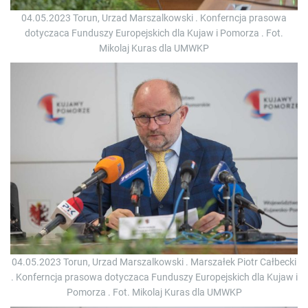
04.05.2023 Torun, Urzad Marszalkowski . Konferncja prasowa
dotyczaca Funduszy Europejskich dla Kujaw i Pomorza . Fot.
Mikolaj Kuras dla UMWKP
04.05.2023 Torun, Urzad Marszalkowski . Marszałek Piotr Całbecki
. Konferncja prasowa dotyczaca Funduszy Europejskich dla Kujaw i
Pomorza . Fot. Mikolaj Kuras dla UMWKP