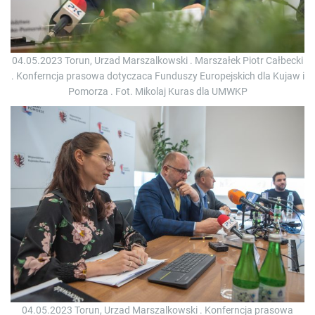
04.05.2023 Torun, Urzad Marszalkowski . Marszałek Piotr Całbecki
. Konferncja prasowa dotyczaca Funduszy Europejskich dla Kujaw i
Pomorza . Fot. Mikolaj Kuras dla UMWKP
04.05.2023 Torun, Urzad Marszalkowski . Konferncja prasowa