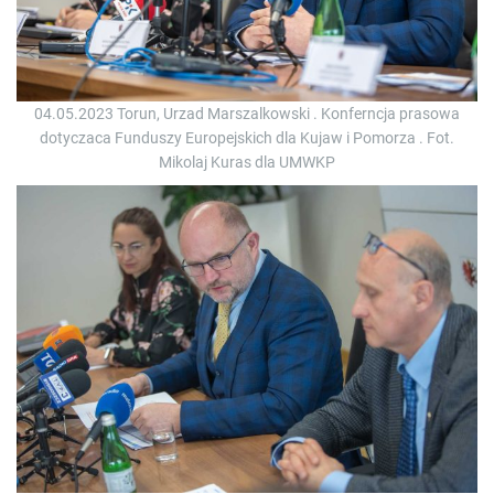
04.05.2023 Torun, Urzad Marszalkowski . Konferncja prasowa
dotyczaca Funduszy Europejskich dla Kujaw i Pomorza . Fot.
Mikolaj Kuras dla UMWKP