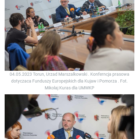
04.05.2023 Torun, Urzad Marszalkowski . Konferncja prasowa
dotyczaca Funduszy Europejskich dla Kujaw i Pomorza . Fot.
Mikolaj Kuras dla UMWKP