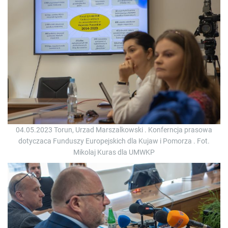
04.05.2023 Torun, Urzad Marszalkowski . Konferncja prasowa
dotyczaca Funduszy Europejskich dla Kujaw i Pomorza . Fot.
Mikolaj Kuras dla UMWKP