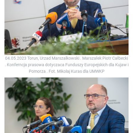
04.05.2023 Torun, Urzad Marszalkowski . Marszałek Piotr Całbecki
. Konferncja prasowa dotyczaca Funduszy Europejskich dla Kujaw i
Pomorza . Fot. Mikolaj Kuras dla UMWKP