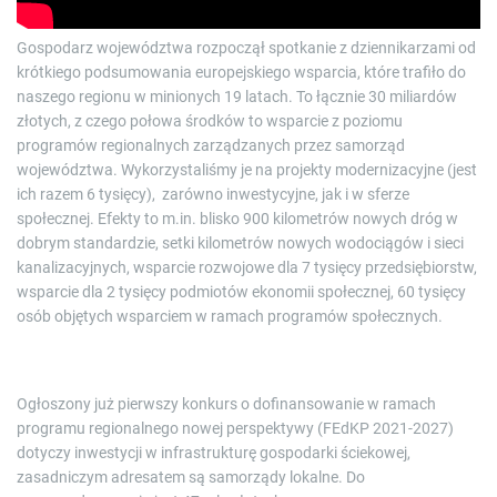
Gospodarz województwa rozpoczął spotkanie z dziennikarzami od
krótkiego podsumowania europejskiego wsparcia, które trafiło do
naszego regionu w minionych 19 latach. To łącznie 30 miliardów
złotych, z czego połowa środków to wsparcie z poziomu
programów regionalnych zarządzanych przez samorząd
województwa. Wykorzystaliśmy je na projekty modernizacyjne (jest
ich razem 6 tysięcy), zarówno inwestycyjne, jak i w sferze
społecznej. Efekty to m.in. blisko 900 kilometrów nowych dróg w
dobrym standardzie, setki kilometrów nowych wodociągów i sieci
kanalizacyjnych, wsparcie rozwojowe dla 7 tysięcy przedsiębiorstw,
wsparcie dla 2 tysięcy podmiotów ekonomii społecznej, 60 tysięcy
osób objętych wsparciem w ramach programów społecznych.
Ogłoszony już pierwszy konkurs o dofinansowanie w ramach
programu regionalnego nowej perspektywy (FEdKP 2021-2027)
dotyczy inwestycji w infrastrukturę gospodarki ściekowej,
zasadniczym adresatem są samorządy lokalne. Do