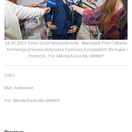
04.05.2023 Torun, Urzad Marszalkowski . Marszałek Piotr Całbecki
. Konferncja prasowa dotyczaca Funduszy Europejskich dla Kujaw i
Pomorza . Fot. Mikolaj Kuras dla UMWKP
(red.)
Mat. nadesłane.
Fot. Mikolaj Kuras dla UMWKP