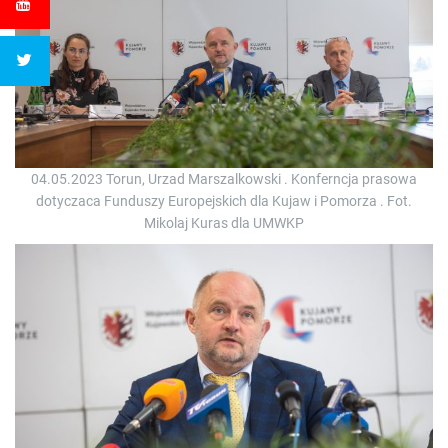
04.05.2023 Torun, Urzad Marszalkowski . Konferncja prasowa
dotyczaca Funduszy Europejskich dla Kujaw i Pomorza . Fot.
Mikolaj Kuras dla UMWKP