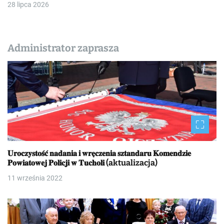
28 lipca 2026
Administrator zaprasza
𝐔𝐫𝐨𝐜𝐳𝐲𝐬𝐭𝐨𝐬́𝐜́ 𝐧𝐚𝐝𝐚𝐧𝐢𝐚 𝐢 𝐰𝐫𝐞̨𝐜𝐳𝐞𝐧𝐢𝐚 𝐬𝐳𝐭𝐚𝐧𝐝𝐚𝐫𝐮 𝐊𝐨𝐦𝐞𝐧𝐝𝐳𝐢𝐞
𝐏𝐨𝐰𝐢𝐚𝐭𝐨𝐰𝐞𝐣 𝐏𝐨𝐥𝐢𝐜𝐣𝐢 𝐰 𝐓𝐮𝐜𝐡𝐨𝐥𝐢 (aktualizacja)
11 września 2022