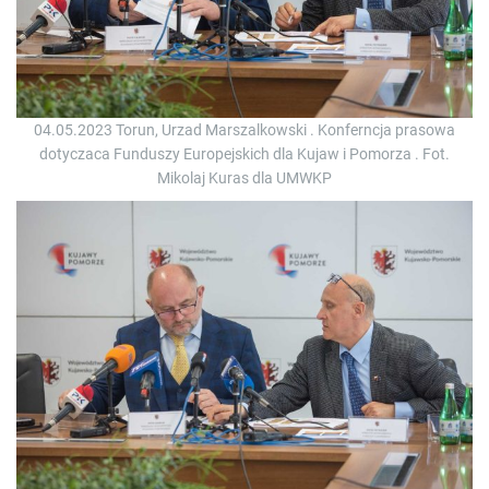
04.05.2023 Torun, Urzad Marszalkowski . Konferncja prasowa
dotyczaca Funduszy Europejskich dla Kujaw i Pomorza . Fot.
Mikolaj Kuras dla UMWKP