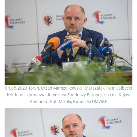
04.05.2023 Torun, Urzad Marszalkowski . Marszałek Piotr Całbecki
. Konferncja prasowa dotyczaca Funduszy Europejskich dla Kujaw i
Pomorza . Fot. Mikolaj Kuras dla UMWKP