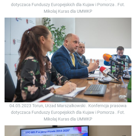
dotyczaca Funduszy Europejskich dla Kujaw i Pomorza . Fot.
Mikolaj Kuras dla UMWKP
04.05.2023 Torun, Urzad Marszalkowski . Konferncja prasowa
dotyczaca Funduszy Europejskich dla Kujaw i Pomorza . Fot.
Mikolaj Kuras dla UMWKP