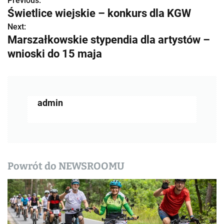
Previous:
Z
Świetlice wiejskie – konkurs dla KGW
o
Next:
Marszałkowskie stypendia dla artystów –
b
wnioski do 15 maja
a
c
z
admin
w
p
i
Powrót do NEWSROOMU
s
y