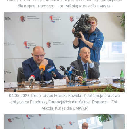
dla Kujaw i Pomorza . Fot. Mikolaj Kuras dla UMWKP
04.05.2023 Torun, Urzad Marszalkowski . Konferncja prasowa
dotyczaca Funduszy Europejskich dla Kujaw i Pomorza . Fot.
Mikolaj Kuras dla UMWKP