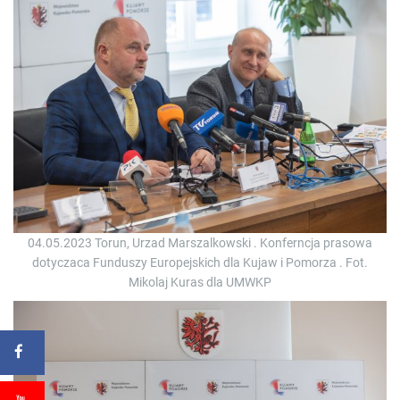
04.05.2023 Torun, Urzad Marszalkowski . Konferncja prasowa
dotyczaca Funduszy Europejskich dla Kujaw i Pomorza . Fot.
Mikolaj Kuras dla UMWKP