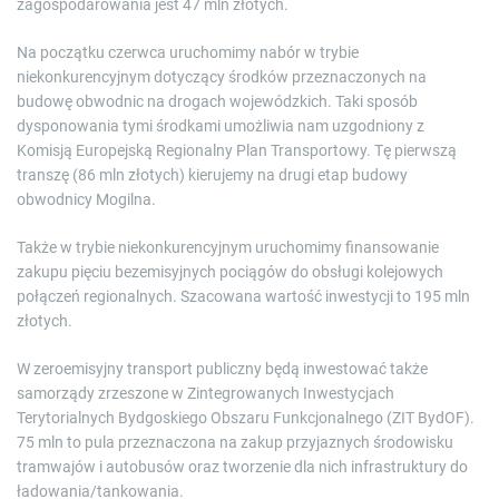
zagospodarowania jest 47 mln złotych.
Na początku czerwca uruchomimy nabór w trybie
niekonkurencyjnym dotyczący środków przeznaczonych na
budowę obwodnic na drogach wojewódzkich. Taki sposób
dysponowania tymi środkami umożliwia nam uzgodniony z
Komisją Europejską Regionalny Plan Transportowy. Tę pierwszą
transzę (86 mln złotych) kierujemy na drugi etap budowy
obwodnicy Mogilna.
Także w trybie niekonkurencyjnym uruchomimy finansowanie
zakupu pięciu bezemisyjnych pociągów do obsługi kolejowych
połączeń regionalnych. Szacowana wartość inwestycji to 195 mln
złotych.
W zeroemisyjny transport publiczny będą inwestować także
samorządy zrzeszone w Zintegrowanych Inwestycjach
Terytorialnych Bydgoskiego Obszaru Funkcjonalnego (ZIT BydOF).
75 mln to pula przeznaczona na zakup przyjaznych środowisku
tramwajów i autobusów oraz tworzenie dla nich infrastruktury do
ładowania/tankowania.