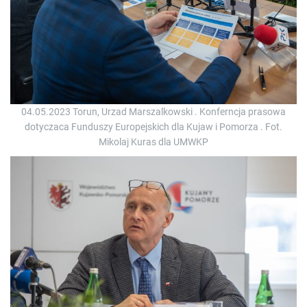
04.05.2023 Torun, Urzad Marszalkowski . Konferncja prasowa
dotyczaca Funduszy Europejskich dla Kujaw i Pomorza . Fot.
Mikolaj Kuras dla UMWKP