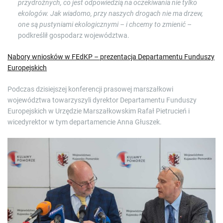
przydrożnych, co jest odpowiedzią na oczekiwania nie tylko
ekologów. Jak wiadomo, przy naszych drogach nie ma drzew,
one są pustyniami ekologicznymi – i chcemy to zmienić
–
podkreślił gospodarz województwa.
Nabory wniosków w FEdKP – prezentacja Departamentu Funduszy
Europejskich
Podczas dzisiejszej konferencji prasowej marszałkowi
województwa towarzyszyli dyrektor Departamentu Funduszy
Europejskich w Urzędzie Marszałkowskim Rafał Pietrucień i
wicedyrektor w tym departamencie Anna Głuszek.