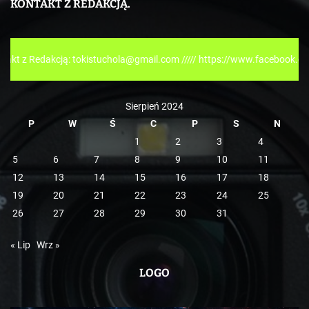
KONTAKT Z REDAKCJĄ.
g
o
r
akcją: tokistuchola@gmail.com ///// https://www.facebook.com/tokispre
i
e
Sierpień 2024
P
W
Ś
C
P
S
N
1
2
3
4
5
6
7
8
9
10
11
12
13
14
15
16
17
18
19
20
21
22
23
24
25
26
27
28
29
30
31
« Lip
Wrz »
LOGO