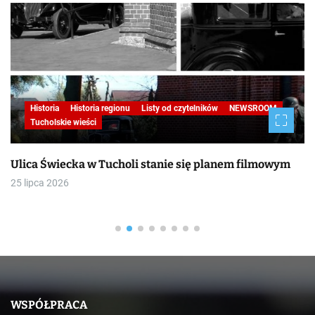
Historia
Historia regionu
Listy od czytelników
NEWSROOM
Tucholskie wieści
Ulica Świecka w Tucholi stanie się planem filmowym
25 lipca 2026
WSPÓŁPRACA