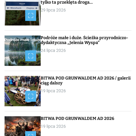
i
tylko ta przeklęta droga…
29 lipca 2026
g
a
c
Podróże małe i duże. Ścieżka przyrodniczo-
dydaktyczna „Jelenia Wyspa”
j
24 lipca 2026
a
p
BITWA POD GRUNWALDEM AD 2026 / galerii
o
ciąg dalszy
19 lipca 2026
w
p
i
BITWA POD GRUNWALDEM AD 2026
19 lipca 2026
s