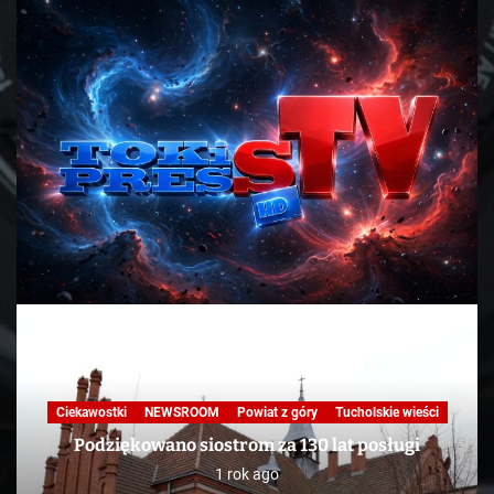
Ciekawostki
NEWSROOM
Powiat z góry
Tucholskie wieści
Podziękowano siostrom za 130 lat posługi
1 rok ago