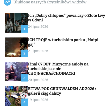
Ulubione naszych Czytelników i widzów
c
ff
u
r
a
l
c
n
e
h
Ich „Dobry chłopiec” powalczy o Złote Lwy
v
a
w Gdyni
s
24 lipca 2026
W
1
i
d
ICH TROJE w tucholskim parku „Małpi
g
gaj”
e
t
21 lipca 2026
2
Finał 67 DBT. Muzyczne anioły na
tucholskiej scenie
CHOJNACKA//CHOJNACKI
3
20 lipca 2026
BITWA POD GRUNWALDEM AD 2026 /
galerii ciąg dalszy
19 lipca 2026
4