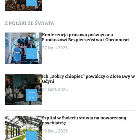
a
c
Z POLSKI ZE ŚWIATA
h
Konferencja prasowa poświęcona
Funduszowi Bezpieczeństwa i Obronności
27 lipca 2026
Ich „Dobry chłopiec” powalczy o Złote Lwy w
Gdyni
24 lipca 2026
Szpital w Świeciu stawia na nowoczesną
psychiatrię
18 lipca 2026