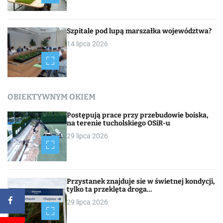
Szpitale pod lupą marszałka województwa?
14 lipca 2026
OBIEKTYWNYM OKIEM
Postępują prace przy przebudowie boiska,
na terenie tucholskiego OSiR-u
29 lipca 2026
Przystanek znajduje sie w świetnej kondycji,
tylko ta przeklęta droga…
29 lipca 2026