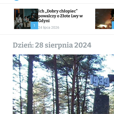
a
n
Ich „Dobry chłopiec”
v
a
powalczy o Złote Lwy w
s
Gdyni
W
1
24 lipca 2026
i
d
g
e
Dzień:
28 sierpnia 2024
t