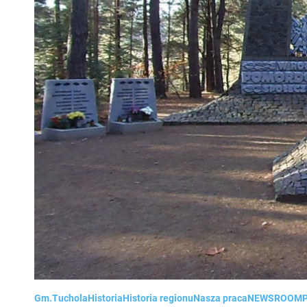
Gm.Tuchola
Historia
Historia regionu
Nasza praca
NEWSROOM