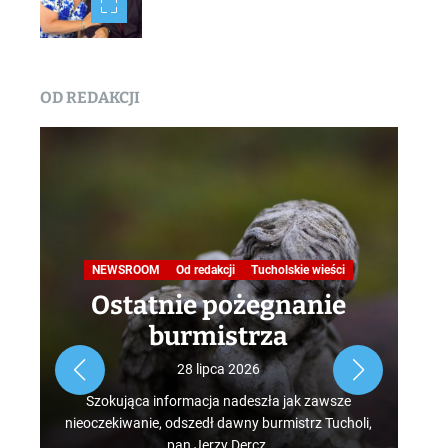
OD REDAKCJI
Na
NEWSROOM
Od redakcji
Tucholskie wieści
Ostatnie pożegnanie
burmistrza
Roz
28 lipca 2026
tur
Szokująca informacja nadeszła jak zawsze
mus
nieoczekiwanie, odszedł dawny burmistrz Tucholi,
szcz
pan Jerzy Dercz.
w d