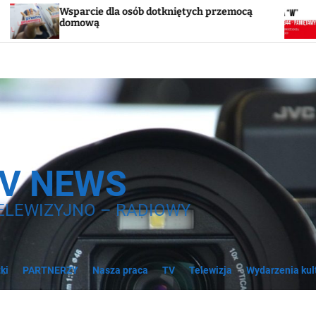
e dla osób dotkniętych przemocą
Godzina „W”. W s
ą
syreny
TV NEWS
ELEWIZYJNO – RADIOWY
ki
PARTNERZY
Nasza praca
TV
Telewizja
Wydarzenia kul