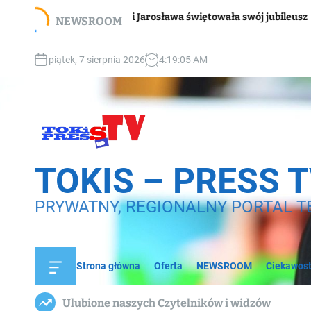
S
Wsparci
Pani Jarosława świętowała swój jubileusz
NEWSROOM
k
domow
i
p
piątek, 7 sierpnia 2026
4
:
19
:
07
AM
t
o
c
o
n
t
e
TOKIS – PRESS 
n
t
PRYWATNY, REGIONALNY PORTAL T
Strona główna
Oferta
NEWSROOM
Ciekawost
O
f
f
Ulubione naszych Czytelników i widzów
c