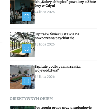
Ich „Dobry chłopiec” powalczy o Złote
Lwy w Gdyni
24 lipca 2026
Szpital w Świeciu stawia na
nowoczesną psychiatrię
18 lipca 2026
Szpitale pod lupą marszałka
województwa?
14 lipca 2026
OBIEKTYWNYM OKIEM
Postępują prace przy przebudowie