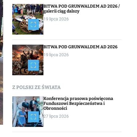
BITWA POD GRUNWALDEM AD 2026 /
galerii ciąg dalszy
19 lipca 2026
BITWA POD GRUNWALDEM AD 2026
19 lipca 2026
Z POLSKI ZE ŚWIATA
Konferencja prasowa poświęcona
Funduszowi Bezpieczeństwa i
Obronności
27 lipca 2026