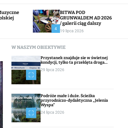
l
c
e
h
BITWA POD
olskiej
GRUNWALDEM AD 2026
/ galerii ciąg dalszy
CHOJNACK
4
19 lipca 2026
W NASZYM OBIEKTYWIE
Przystanek znajduje sie w świetnej
kondycji, tylko ta przeklęta droga…
29 lipca 2026
Podróże małe i duże. Ścieżka
przyrodniczo-dydaktyczna „Jelenia
Wyspa”
24 lipca 2026