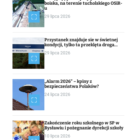
boiska, na terenie tucholskiego OSiR-
u
29 lipca 2026
Przystanek znajduje sie w świetnej
kondycji, tylko ta przeklęta droga…
29 lipca 2026
„Alarm 2026” – kpiny z
bezpieczeństwa Polaków?
24 lipca 2026
Zakończenie roku szkolnego w SP w
Bysławiu i pożegnanie dyrekcji szkoły
10 lipca 2026