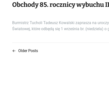
Obchody 85. rocznicy wybuchu I
Burmistrz Tucholi Tadeusz Kowalski zaprasza na uroczys
Światowej, które odbędą się 1 września br. (niedziela
←
Older Posts
N
a
w
i
g
a
c