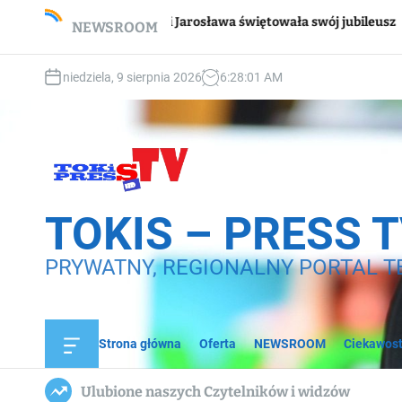
S
Wsparc
Pani Jarosława świętowała swój jubileusz
NEWSROOM
k
domo
i
p
niedziela, 9 sierpnia 2026
6
:
28
:
02
AM
t
o
c
o
n
t
e
TOKIS – PRESS 
n
t
PRYWATNY, REGIONALNY PORTAL T
Strona główna
Oferta
NEWSROOM
Ciekawost
O
f
f
Ulubione naszych Czytelników i widzów
c