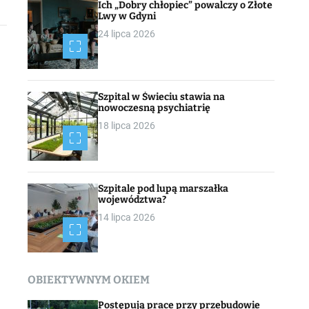
Ich „Dobry chłopiec” powalczy o Złote
Lwy w Gdyni
24 lipca 2026
Szpital w Świeciu stawia na
nowoczesną psychiatrię
18 lipca 2026
Szpitale pod lupą marszałka
województwa?
14 lipca 2026
OBIEKTYWNYM OKIEM
Postępują prace przy przebudowie