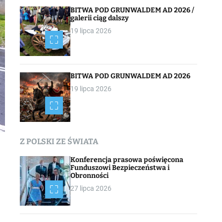
BITWA POD GRUNWALDEM AD 2026 /
galerii ciąg dalszy
19 lipca 2026
BITWA POD GRUNWALDEM AD 2026
19 lipca 2026
Z POLSKI ZE ŚWIATA
Konferencja prasowa poświęcona
Funduszowi Bezpieczeństwa i
Obronności
27 lipca 2026