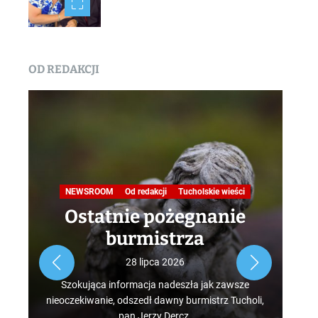
OD REDAKCJI
Na
NEWSROOM
Od redakcji
Tucholskie wieści
Ostatnie pożegnanie
burmistrza
Roz
28 lipca 2026
tur
Szokująca informacja nadeszła jak zawsze
mus
nieoczekiwanie, odszedł dawny burmistrz Tucholi,
szcz
pan Jerzy Dercz.
w d