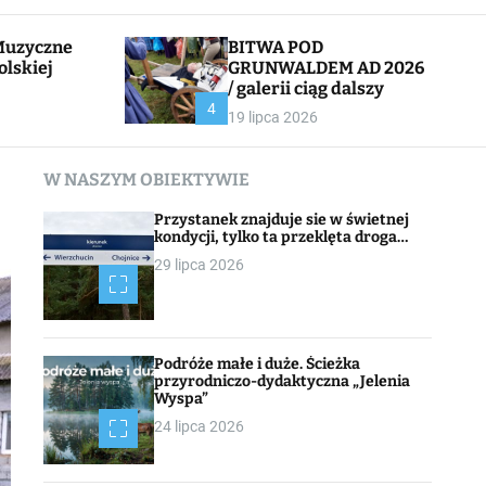
l
c
e
h
BITWA POD
olskiej
GRUNWALDEM AD 2026
/ galerii ciąg dalszy
CHOJNACK
4
19 lipca 2026
W NASZYM OBIEKTYWIE
Przystanek znajduje sie w świetnej
kondycji, tylko ta przeklęta droga…
29 lipca 2026
Podróże małe i duże. Ścieżka
przyrodniczo-dydaktyczna „Jelenia
Wyspa”
24 lipca 2026