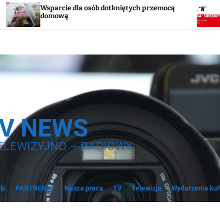
ie dla osób dotkniętych przemocą
Godzina „W”. W
wą
syreny
TV NEWS
ELEWIZYJNO – RADIOWY
ki
PARTNERZY
Nasza praca
TV
Telewizja
Wydarzenia kul