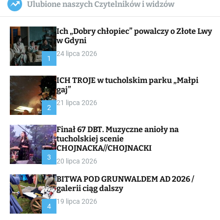
Ulubione naszych Czytelników i widzów
c
ff
u
r
a
l
c
n
e
h
Ich „Dobry chłopiec” powalczy o Złote Lwy
v
a
w Gdyni
s
24 lipca 2026
W
1
i
d
ICH TROJE w tucholskim parku „Małpi
g
gaj”
e
t
21 lipca 2026
2
Finał 67 DBT. Muzyczne anioły na
tucholskiej scenie
CHOJNACKA//CHOJNACKI
3
20 lipca 2026
BITWA POD GRUNWALDEM AD 2026 /
galerii ciąg dalszy
19 lipca 2026
4