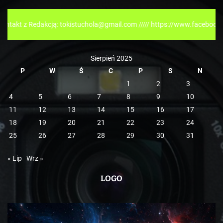
o
r
edakcją: tokistuchola@gmail.com ///// https://www.facebook.com/tokis
i
e
Sierpień 2025
P
W
Ś
C
P
S
N
1
2
3
4
5
6
7
8
9
10
11
12
13
14
15
16
17
18
19
20
21
22
23
24
25
26
27
28
29
30
31
« Lip
Wrz »
LOGO