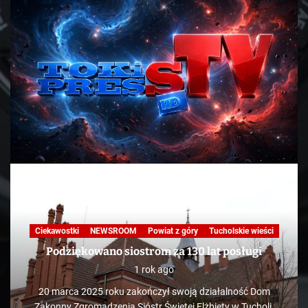
Ciekawostki
NEWSROOM
Powiat z góry
Tucholskie wieści
Podziękowano siostrom za 130 lat posługi
1 rok ago
20 marca 2025 roku zakończył swoją działalność Dom
Zakonny Zgromadzenia Sióstr Świętej Elżbiety w Tucholi.