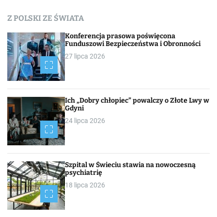
c
Z POLSKI ZE ŚWIATA
h
Konferencja prasowa poświęcona
Funduszowi Bezpieczeństwa i Obronności
27 lipca 2026
Ich „Dobry chłopiec” powalczy o Złote Lwy w
Gdyni
24 lipca 2026
Szpital w Świeciu stawia na nowoczesną
psychiatrię
18 lipca 2026