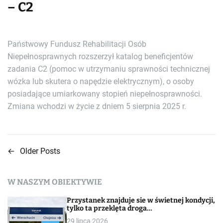
– C2
Państwowy Fundusz Rehabilitacji Osób
Niepełnosprawnych rozszerzył katalog beneficjentów
zadania C2 (pomoc w utrzymaniu sprawności technicznej
wózka lub skutera o napędzie elektrycznym), o osoby
posiadające umiarkowany stopień niepełnosprawności.
Zmiana wchodzi w życie z dniem 5 sierpnia 2025 r.
←
Older Posts
N
a
W NASZYM OBIEKTYWIE
w
Przystanek znajduje sie w świetnej kondycji,
i
tylko ta przeklęta droga…
29 lipca 2026