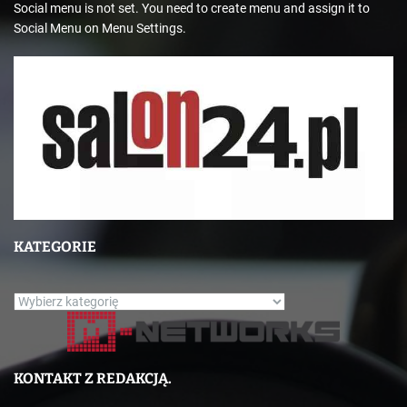
Social menu is not set. You need to create menu and assign it to
Social Menu on Menu Settings.
KATEGORIE
K
a
t
e
KONTAKT Z REDAKCJĄ.
g