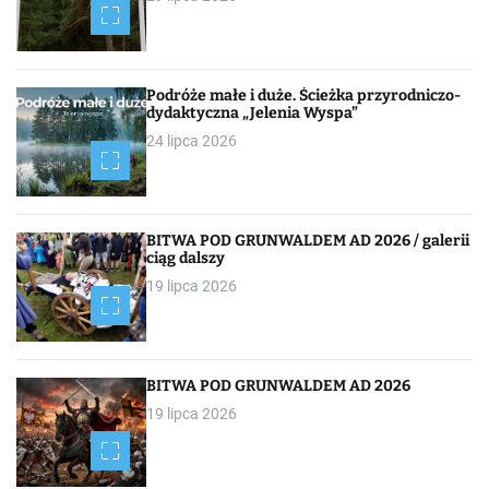
g
a
c
Podróże małe i duże. Ścieżka przyrodniczo-
dydaktyczna „Jelenia Wyspa”
j
24 lipca 2026
a
p
BITWA POD GRUNWALDEM AD 2026 / galerii
o
ciąg dalszy
19 lipca 2026
w
p
i
BITWA POD GRUNWALDEM AD 2026
19 lipca 2026
s
a