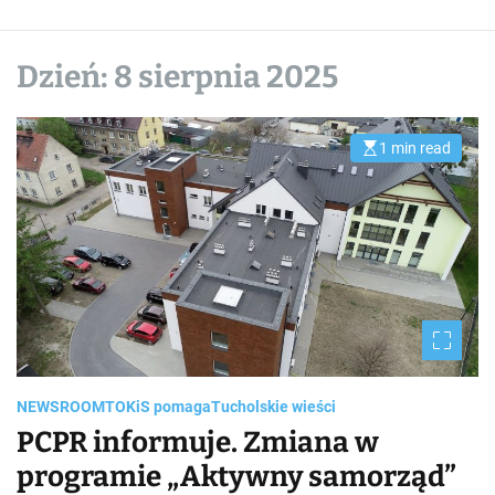
Dzień:
8 sierpnia 2025
1 min read
E
s
t
i
m
a
t
e
d
r
e
a
d
t
i
m
e
NEWSROOM
TOKiS pomaga
Tucholskie wieści
PCPR informuje. Zmiana w
programie „Aktywny samorząd”