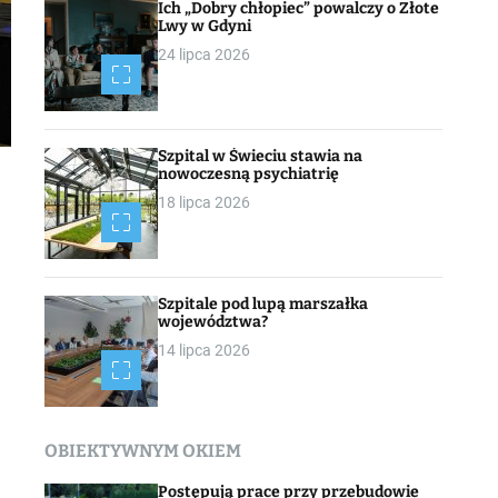
Ich „Dobry chłopiec” powalczy o Złote
Lwy w Gdyni
24 lipca 2026
Szpital w Świeciu stawia na
nowoczesną psychiatrię
18 lipca 2026
Szpitale pod lupą marszałka
województwa?
14 lipca 2026
OBIEKTYWNYM OKIEM
Postępują prace przy przebudowie