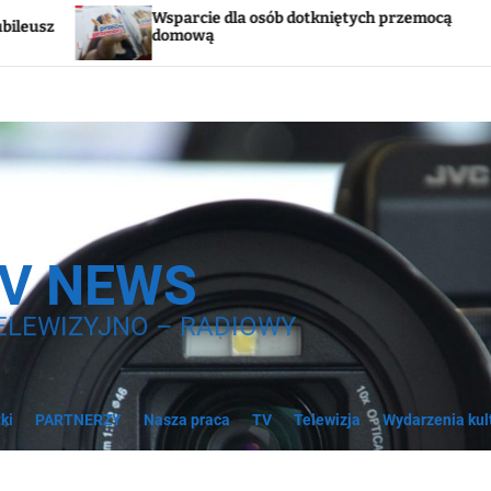
dla osób dotkniętych przemocą
Godzina „W”. W so
syreny
TV NEWS
ELEWIZYJNO – RADIOWY
ki
PARTNERZY
Nasza praca
TV
Telewizja
Wydarzenia kul