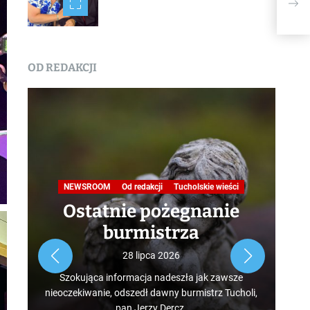
06.1
OD REDAKCJI
Na
NEWSROOM
Od redakcji
Tucholskie wieści
Ostatnie pożegnanie
burmistrza
Roz
28 lipca 2026
tur
Szokująca informacja nadeszła jak zawsze
mus
nieoczekiwanie, odszedł dawny burmistrz Tucholi,
szcz
pan Jerzy Dercz.
w d