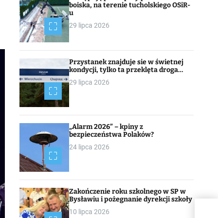
boiska, na terenie tucholskiego OSiR-
u
29 lipca 2026
Przystanek znajduje sie w świetnej
kondycji, tylko ta przeklęta droga…
29 lipca 2026
„Alarm 2026” – kpiny z
bezpieczeństwa Polaków?
24 lipca 2026
Zakończenie roku szkolnego w SP w
Bysławiu i pożegnanie dyrekcji szkoły
10 lipca 2026
Zawo