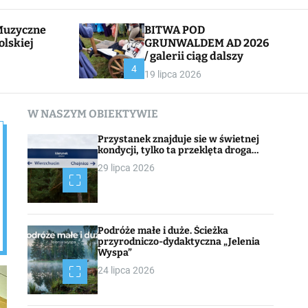
l
c
e
h
BITWA POD
olskiej
GRUNWALDEM AD 2026
/ galerii ciąg dalszy
CHOJNACK
4
19 lipca 2026
W NASZYM OBIEKTYWIE
Przystanek znajduje sie w świetnej
kondycji, tylko ta przeklęta droga…
29 lipca 2026
Podróże małe i duże. Ścieżka
przyrodniczo-dydaktyczna „Jelenia
Wyspa”
24 lipca 2026