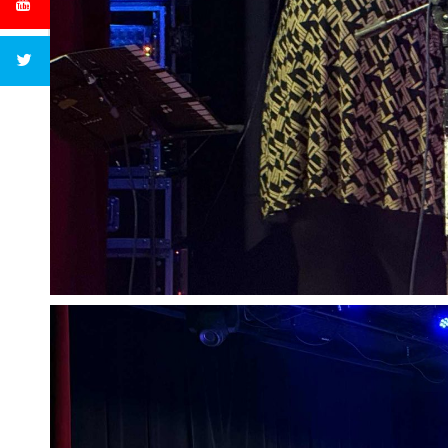
 i
nia