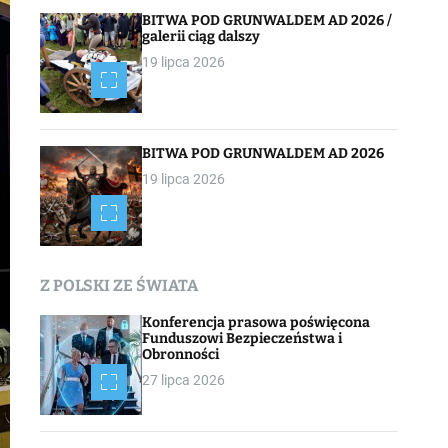
BITWA POD GRUNWALDEM AD 2026 /
galerii ciąg dalszy
19 lipca 2026
BITWA POD GRUNWALDEM AD 2026
19 lipca 2026
Z POLSKI ZE ŚWIATA
Konferencja prasowa poświęcona
Funduszowi Bezpieczeństwa i
Obronności
27 lipca 2026