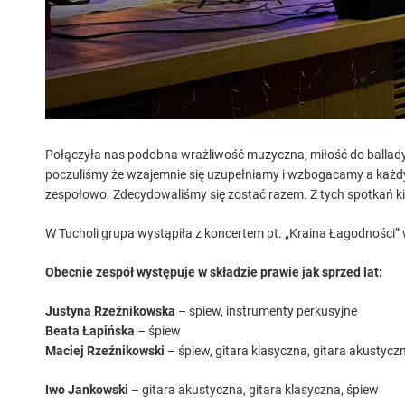
Połączyła nas podobna wrażliwość muzyczna, miłość do ballady
poczuliśmy że wzajemnie się uzupełniamy i wzbogacamy a każdy 
zespołowo. Zdecydowaliśmy się zostać razem. Z tych spotkań ki
W Tucholi grupa wystąpiła z koncertem pt. „Kraina Łagodności” w
Obecnie zespół występuje w składzie prawie jak sprzed lat:
J
ustyna Rzeźnikowska
– śpiew, instrumenty perkusyjne
Beata Łapińska
– śpiew
Maciej Rzeźnikowski
– śpiew, gitara klasyczna, gitara akustyc
Iwo Jankowski
– gitara akustyczna, gitara klasyczna, śpiew