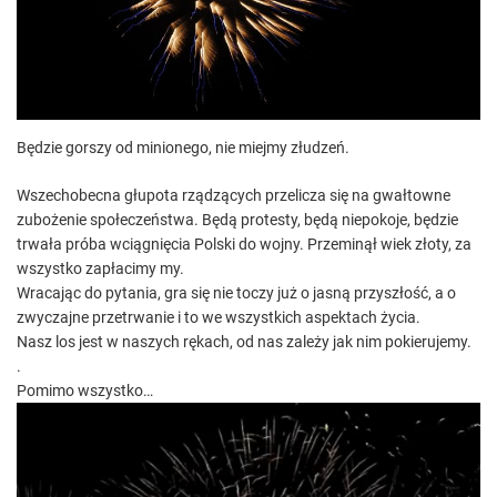
e
a
d
t
i
m
e
Będzie gorszy od minionego, nie miejmy złudzeń.
Wszechobecna głupota rządzących przelicza się na gwałtowne
zubożenie społeczeństwa. Będą protesty, będą niepokoje, będzie
trwała próba wciągnięcia Polski do wojny. Przeminął wiek złoty, za
wszystko zapłacimy my.
Wracając do pytania, gra się nie toczy już o jasną przyszłość, a o
zwyczajne przetrwanie i to we wszystkich aspektach życia.
Nasz los jest w naszych rękach, od nas zależy jak nim pokierujemy.
.
Pomimo wszystko…
O
d
t
w