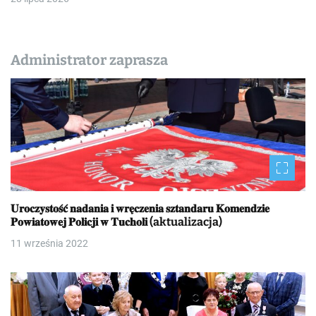
Administrator zaprasza
𝐔𝐫𝐨𝐜𝐳𝐲𝐬𝐭𝐨𝐬́𝐜́ 𝐧𝐚𝐝𝐚𝐧𝐢𝐚 𝐢 𝐰𝐫𝐞̨𝐜𝐳𝐞𝐧𝐢𝐚 𝐬𝐳𝐭𝐚𝐧𝐝𝐚𝐫𝐮 𝐊𝐨𝐦𝐞𝐧𝐝𝐳𝐢𝐞
𝐏𝐨𝐰𝐢𝐚𝐭𝐨𝐰𝐞𝐣 𝐏𝐨𝐥𝐢𝐜𝐣𝐢 𝐰 𝐓𝐮𝐜𝐡𝐨𝐥𝐢 (aktualizacja)
11 września 2022