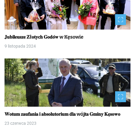
𝐉𝐮𝐛𝐢𝐥𝐞𝐮𝐬𝐳𝐞 𝐙ł𝐨𝐭𝐲𝐜𝐡 𝐆𝐨𝐝𝐨́𝐰 w Kęsowie
9 listopada 2024
𝐖𝐨𝐭𝐮𝐦 𝐳𝐚𝐮𝐟𝐚𝐧𝐢𝐚 𝐢 𝐚𝐛𝐬𝐨𝐥𝐮𝐭𝐨𝐫𝐢𝐮𝐦 𝐝𝐥𝐚 wó𝐣𝐭𝐚 𝐆𝐦𝐢𝐧𝐲 𝐊𝐞̨𝐬𝐨𝐰𝐨
23 czerwca 2023