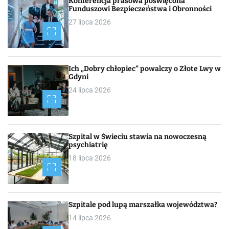
Konferencja prasowa poświęcona
Funduszowi Bezpieczeństwa i Obronności
27 lipca 2026
Ich „Dobry chłopiec” powalczy o Złote Lwy w
Gdyni
24 lipca 2026
Szpital w Świeciu stawia na nowoczesną
psychiatrię
18 lipca 2026
Szpitale pod lupą marszałka województwa?
14 lipca 2026