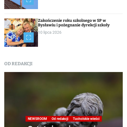
Zakończenie roku szkolnego w SP w
Bysławiu i pożegnanie dyrekcji szkoły
10 lipca 2026
OD REDAKCJI
Nasza praca
NEWSROOM
Od
W obiektywie TO
Podróże małe i d
przyrodniczo-d
„Jelenia W
cji
Tucholskie wieści