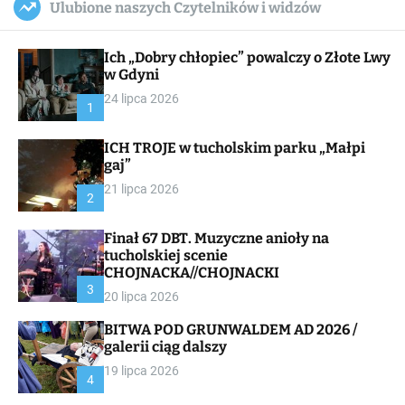
Ulubione naszych Czytelników i widzów
c
ff
u
r
a
l
c
n
e
h
Ich „Dobry chłopiec” powalczy o Złote Lwy
v
a
w Gdyni
s
24 lipca 2026
W
1
i
d
ICH TROJE w tucholskim parku „Małpi
g
gaj”
e
t
21 lipca 2026
2
Finał 67 DBT. Muzyczne anioły na
tucholskiej scenie
CHOJNACKA//CHOJNACKI
3
20 lipca 2026
BITWA POD GRUNWALDEM AD 2026 /
galerii ciąg dalszy
19 lipca 2026
4