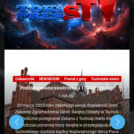
wiat z góry
Tucholskie wieści
Nasza praca
NEWSROOM
Pow
Telewizja
Tucholskie 
m za 130 lat posługi
KAWA Z TOKiS-em w 100 sek
 ago
wysypisko śmieci p
zył swoją działalność Dom
1 rok ago
Świętej Elżbiety w Tucholi.
nu z Tucholą miało miejsce
Zdaje się, że pozycja tucholsk
iętej w przylegającej do
administrowanego przez PK jest m
cy Najświętszego Serca Pana
obok ale od strony Chojnic, prz