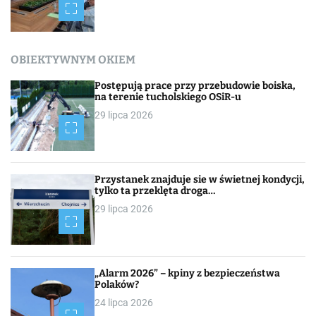
OBIEKTYWNYM OKIEM
Postępują prace przy przebudowie boiska,
na terenie tucholskiego OSiR-u
29 lipca 2026
Przystanek znajduje sie w świetnej kondycji,
tylko ta przeklęta droga…
29 lipca 2026
„Alarm 2026” – kpiny z bezpieczeństwa
Polaków?
24 lipca 2026