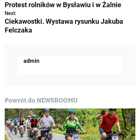
Protest rolników w Bysławiu i w Żalnie
o
Next:
Ciekawostki. Wystawa rysunku Jakuba
b
Felczaka
a
c
z
admin
w
p
i
Powrót do NEWSROOMU
s
y