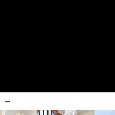
NEWSROOM
Od redakcji
Tuchol
Ostatnie pożeg
burmistrz
28 lipca 2026
***
Szokująca informacja nadeszła 
nieoczekiwanie, odszedł dawny burm
pan Jerzy Dercz.