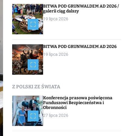
BITWA POD GRUNWALDEM AD 2026 /
galerii ciąg dalszy
19 lipca 2026
BITWA POD GRUNWALDEM AD 2026
19 lipca 2026
Z POLSKI ZE ŚWIATA
Konferencja prasowa poświęcona
Funduszowi Bezpieczeństwa i
Obronności
27 lipca 2026