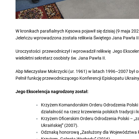
W kronikach parafialnych Kęsowa pojawił się dzisiaj (9 maja 202
Jeleńczu wprowadzona została relikwia Świętego Jana Pawła II
Uroczystości przewodniczył i wprowadził relikwię Jego Ekscele
wieloletni sekretarz osobisty św. Jana Pawła II.
Abp Mieczysław Mokrzycki (ur. 1961) w latach 1996–2007 był o
Pełnił funkcję przewodniczącego Konferencji Episkopatu Ukrain
Jego Ekscelencja nagrodzony został:
Krzyżem Komandorskim Orderu Odrodzenia Polski – 
działalność na rzecz krzewienia polskich tradycji i k
Krzyżem Oficerskim Orderu Odrodzenia Polski – „za 
Ukraińskiej” (2007)
.
Odznaką honorową „Zasłużony dla Województwa P