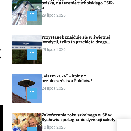
boiska, na terenie tucholskiego OSiR-
u
29 lipca 2026
Przystanek znajduje sie w świetnej
kondycji, tylko ta przeklęta droga…
29 lipca 2026
ć
o
„Alarm 2026” – kpiny z
bezpieczeństwa Polaków?
24 lipca 2026
Zakończenie roku szkolnego w SP w
Bysławiu i pożegnanie dyrekcji szkoły
10 lipca 2026
Bagi