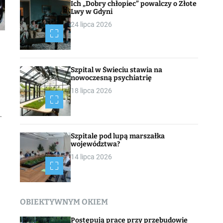
Ich „Dobry chłopiec” powalczy o Złote
Lwy w Gdyni
24 lipca 2026
Szpital w Świeciu stawia na
nowoczesną psychiatrię
18 lipca 2026
.
Szpitale pod lupą marszałka
województwa?
14 lipca 2026
OBIEKTYWNYM OKIEM
Postępują prace przy przebudowie