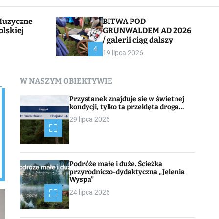
l
c
e
h
BITWA POD
olskiej
GRUNWALDEM AD 2026
/ galerii ciąg dalszy
CHOJNACK
4
19 lipca 2026
W NASZYM OBIEKTYWIE
Przystanek znajduje sie w świetnej
kondycji, tylko ta przeklęta droga…
29 lipca 2026
Podróże małe i duże. Ścieżka
przyrodniczo-dydaktyczna „Jelenia
Wyspa”
24 lipca 2026