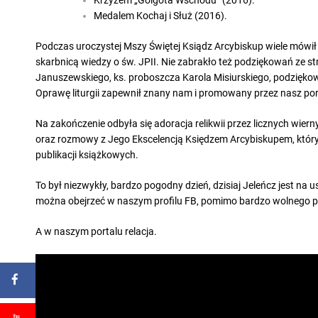
Krzyżem „Golgota Wschodu” (2016)
.
Medalem Kochaj i Służ (2016).
Podczas uroczystej Mszy Świętej Ksiądz Arcybiskup wiele mówił
skarbnicą wiedzy o św. JPII. Nie zabrakło też podziękowań ze
Januszewskiego, ks. proboszcza Karola Misiurskiego, podziękow
Oprawę liturgii zapewnił znany nam i promowany przez nasz por
Na zakończenie odbyła się adoracja relikwii przez licznych wie
oraz rozmowy z Jego Ekscelencją Księdzem Arcybiskupem, który 
publikacji książkowych.
To był niezwykły, bardzo pogodny dzień, dzisiaj Jeleńcz jest na 
można obejrzeć w naszym profilu FB, pomimo bardzo wolnego p
A w naszym portalu relacja.
ego