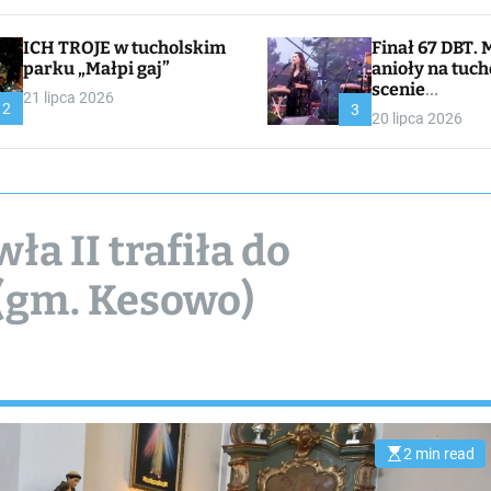
ICH TROJE w tucholskim
Finał 67 DBT. Muzyczne
parku „Małpi gaj”
anioły na tuch
scenie
21 lipca 2026
2
CHOJNACKA//
3
20 lipca 2026
I
ła II trafiła do
 (gm. Kesowo)
2 min read
E
s
t