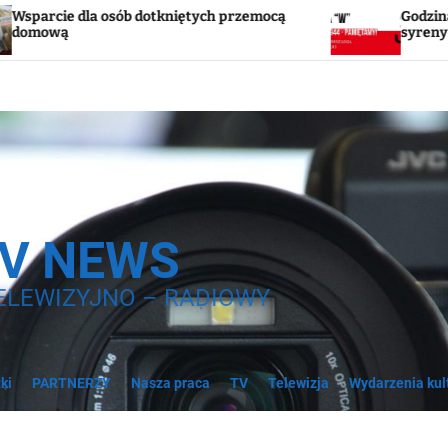
 przemocą
Godzina „W”. W sobotę w Tucholi zawyją
syreny
TV NEWS
ELEWIZYJNO – RADIOWY
ki
PARTNERZY
Nasza praca
TV
Telewizja
Wydarzenia kul