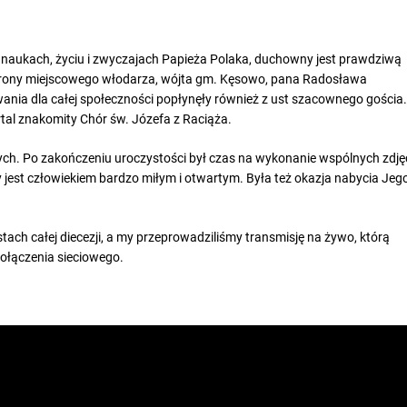
 naukach, życiu i zwyczajach Papieża Polaka, duchowny jest prawdziwą
 strony miejscowego włodarza, wójta gm. Kęsowo, pana Radosława
ania dla całej społeczności popłynęły również z ust szacownego gościa.
tal znakomity Chór św. Józefa z Raciąża.
rnych. Po zakończeniu uroczystości był czas na wykonanie wspólnych zdję
jest człowiekiem bardzo miłym i otwartym. Była też okazja nabycia Jeg
ustach całej diecezji, a my przeprowadziliśmy transmisję na żywo, którą
ołączenia sieciowego.