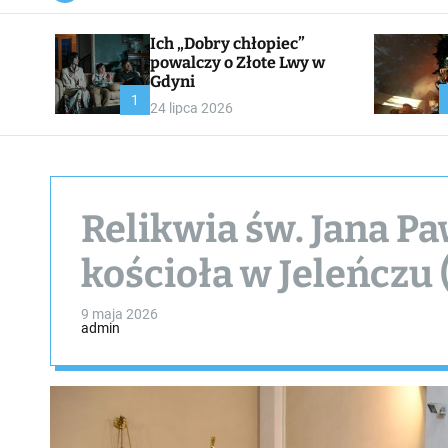
a
n
Ich „Dobry chłopiec”
v
a
powalczy o Złote Lwy w
s
Gdyni
W
1
24 lipca 2026
i
d
g
e
t
Relikwia św. Jana Paw
kościoła w Jeleńczu
9 maja 2026
admin