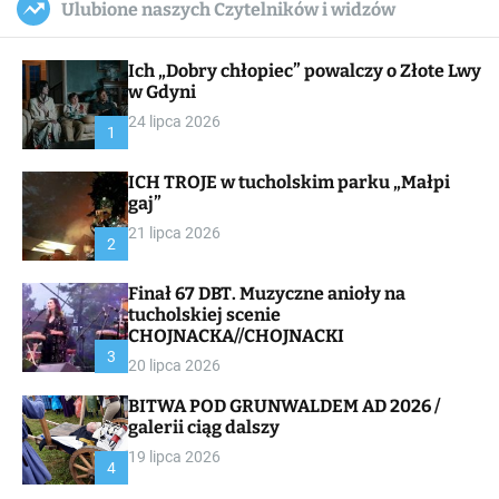
Ulubione naszych Czytelników i widzów
c
ff
u
r
a
l
c
n
e
h
Ich „Dobry chłopiec” powalczy o Złote Lwy
v
a
w Gdyni
s
24 lipca 2026
W
1
i
d
ICH TROJE w tucholskim parku „Małpi
g
gaj”
e
t
21 lipca 2026
2
Finał 67 DBT. Muzyczne anioły na
tucholskiej scenie
CHOJNACKA//CHOJNACKI
3
20 lipca 2026
BITWA POD GRUNWALDEM AD 2026 /
galerii ciąg dalszy
19 lipca 2026
4