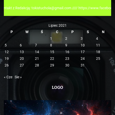
r
edakcją: tokistuchola@gmail.com ///// https://www.facebook.com/tokis
i
e
Lipiec 2021
P
W
Ś
C
P
S
N
1
2
3
4
5
6
7
8
9
10
11
12
13
14
15
16
17
18
19
20
21
22
23
24
25
26
27
28
29
30
31
« Cze
Sie »
LOGO