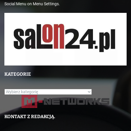
Social Menu on Menu Settings.
KATEGORIE
K
a
t
e
KONTAKT Z REDAKCJĄ.
g
o