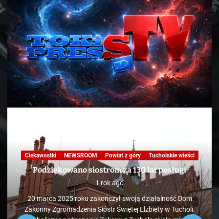
Ciekawostki
NEWSROOM
Powiat z góry
Tucholskie wieści
Podziękowano siostrom za 130 lat posługi
1 rok ago
20 marca 2025 roku zakończył swoją działalność Dom
Zakonny Zgromadzenia Sióstr Świętej Elżbiety w Tucholi.