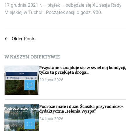
17 grudnia 2021 r. – piątek – odbędzie się XL sesja Rady
Miejskiej w Tucholi. Początek sesji o godz. 900.
←
Older Posts
N
a
W NASZYM OBIEKTYWIE
w
Przystanek znajduje sie w świetnej kondycji,
i
tylko ta przeklęta droga…
29 lipca 2026
g
a
c
Podróże małe i duże. Ścieżka przyrodniczo-
dydaktyczna „Jelenia Wyspa”
j
24 lipca 2026
a