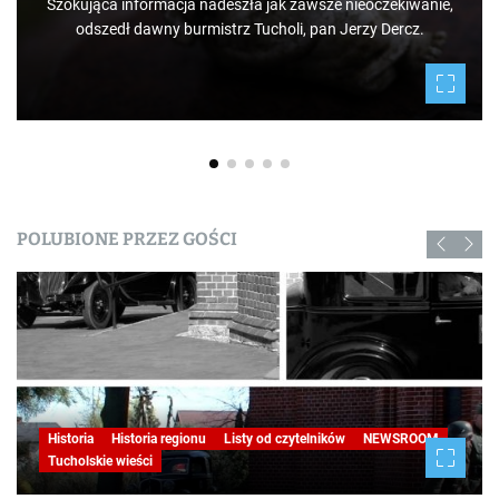
Szokująca informacja nadeszła jak zawsze nieoczekiwanie,
odszedł dawny burmistrz Tucholi, pan Jerzy Dercz.
POLUBIONE PRZEZ GOŚCI
Historia
Historia regionu
Listy od czytelników
NEWSROOM
Tucholskie wieści