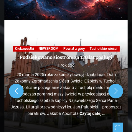
Ciekawostki
NEWSROOM
Powiat z góry
Tucholskie wieści
Podziękowano siostrom za 130 lat posługi
1 rok ago
20 marca 2025 roku zakończył swoją działalność Dom
Zakonny Zgromadzenia Sióstr Świętej Elżbiety w Tucholi.
Symboliczne pożegnanie Zakonu z Tucholą miało miejsce
podczas porannej mszy świętej w przylegającej do
tucholskiego szpitala kaplicy Najświętszego Serca Pana
Jezusa. Liturgii przewodniczył ks. Jan Pałubicki – proboszcz
parafii św. Jakuba Apostoła
Czytaj dalej…