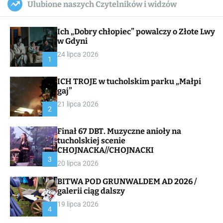
Ulubione naszych Czytelników i widzów
c
ff
u
r
a
l
c
n
e
h
Ich „Dobry chłopiec” powalczy o Złote Lwy
v
a
w Gdyni
s
24 lipca 2026
W
1
i
d
ICH TROJE w tucholskim parku „Małpi
g
gaj”
e
t
21 lipca 2026
2
Finał 67 DBT. Muzyczne anioły na
tucholskiej scenie
CHOJNACKA//CHOJNACKI
3
20 lipca 2026
BITWA POD GRUNWALDEM AD 2026 /
galerii ciąg dalszy
19 lipca 2026
4