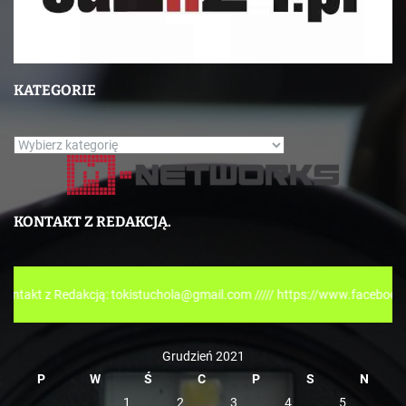
KATEGORIE
K
a
t
e
KONTAKT Z REDAKCJĄ.
g
o
r
Redakcją: tokistuchola@gmail.com ///// https://www.facebook.com/tokis
i
e
Grudzień 2021
P
W
Ś
C
P
S
N
1
2
3
4
5