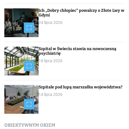
Ich „Dobry chłopiec” powalczy o Złote Lwy w
Gdyni
24 lipca 2026
Szpital w Świeciu stawia na nowoczesną
psychiatrię
18 lipca 2026
Szpitale pod lupą marszałka województwa?
14 lipca 2026
OBIEKTYWNYM OKIEM