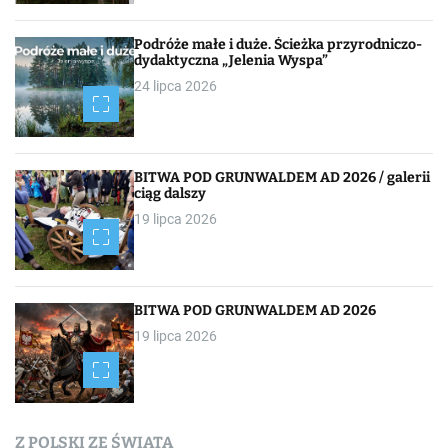
a
c
Podróże małe i duże. Ścieżka przyrodniczo-
dydaktyczna „Jelenia Wyspa”
j
24 lipca 2026
a
p
BITWA POD GRUNWALDEM AD 2026 / galerii
o
ciąg dalszy
19 lipca 2026
w
p
i
BITWA POD GRUNWALDEM AD 2026
19 lipca 2026
s
a
c
Z POLSKI ZE ŚWIATA