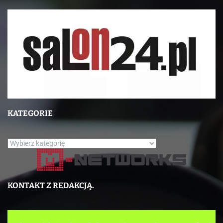
KATEGORIE
K
a
t
e
KONTAKT Z REDAKCJĄ.
g
o
r