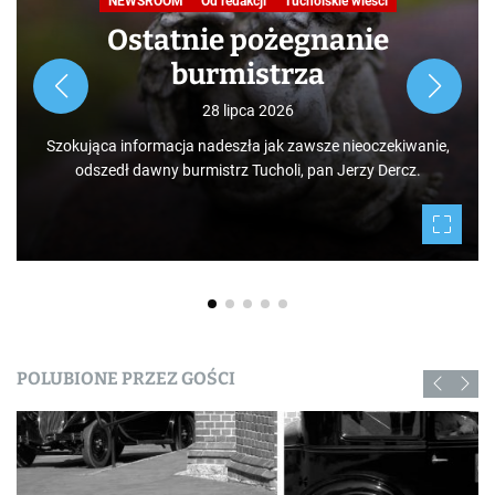
NEWSROOM
Od redakcji
Tucholskie wieści
Ostatnie pożegnanie
burmistrza
28 lipca 2026
Szokująca informacja nadeszła jak zawsze nieoczekiwanie,
odszedł dawny burmistrz Tucholi, pan Jerzy Dercz.
POLUBIONE PRZEZ GOŚCI