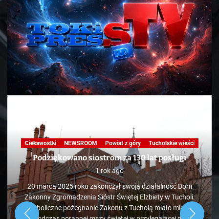
Ciekawostki
NEWSROOM
Powiat z góry
Tucholskie wieści
Podziękowano siostrom za 130 lat posługi
1 rok ago
20 marca 2025 roku zakończył swoją działalność Dom
Zakonny Zgromadzenia Sióstr Świętej Elżbiety w Tucholi.
Symboliczne pożegnanie Zakonu z Tucholą miało miejsce
podczas porannej mszy świętej w przylegającej do