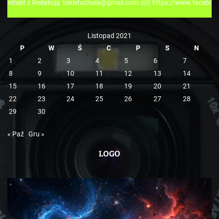
Redakcją: tokistuchola@gmail.com ///// https://www.facebook.com/toki
i
e
Listopad 2021
P
W
Ś
C
P
S
N
1
2
3
4
5
6
7
8
9
10
11
12
13
14
15
16
17
18
19
20
21
22
23
24
25
26
27
28
29
30
« Paź
Gru »
LOGO