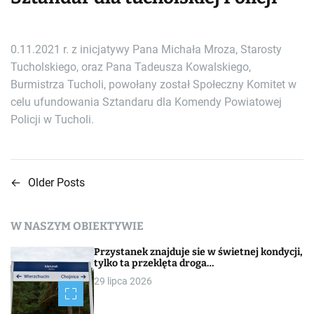
0.11.2021 r. z inicjatywy Pana Michała Mroza, Starosty
Tucholskiego, oraz Pana Tadeusza Kowalskiego,
Burmistrza Tucholi, powołany został Społeczny Komitet w
celu ufundowania Sztandaru dla Komendy Powiatowej
Policji w Tucholi.
←
Older Posts
N
a
W NASZYM OBIEKTYWIE
w
Przystanek znajduje sie w świetnej kondycji,
i
tylko ta przeklęta droga…
29 lipca 2026
g