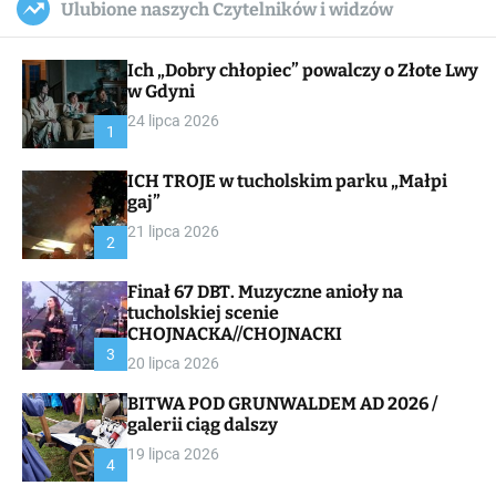
Ulubione naszych Czytelników i widzów
c
ff
u
r
a
l
c
n
e
h
Ich „Dobry chłopiec” powalczy o Złote Lwy
v
a
w Gdyni
s
24 lipca 2026
W
1
i
d
ICH TROJE w tucholskim parku „Małpi
g
gaj”
e
t
21 lipca 2026
2
Finał 67 DBT. Muzyczne anioły na
tucholskiej scenie
CHOJNACKA//CHOJNACKI
3
20 lipca 2026
BITWA POD GRUNWALDEM AD 2026 /
galerii ciąg dalszy
19 lipca 2026
4