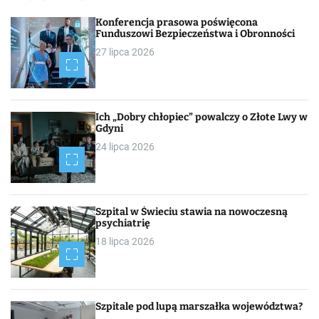
h
Konferencja prasowa poświęcona
Funduszowi Bezpieczeństwa i Obronności
27 lipca 2026
Ich „Dobry chłopiec” powalczy o Złote Lwy w
Gdyni
24 lipca 2026
Szpital w Świeciu stawia na nowoczesną
psychiatrię
18 lipca 2026
Szpitale pod lupą marszałka województwa?