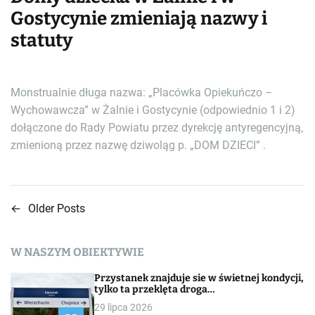
Gostycynie zmieniają nazwy i
statuty
Monstrualnie długa nazwa: „Placówka Opiekuńczo –
Wychowawcza” w Żalnie i Gostycynie (odpowiednio 1 i 2)
dołączone do Rady Powiatu przez dyrekcję antyregencyjną,
zmienioną przez nazwę dziwoląg p. „DOM DZIECI” .
←
Older Posts
N
a
W NASZYM OBIEKTYWIE
w
Przystanek znajduje sie w świetnej kondycji,
i
tylko ta przeklęta droga…
29 lipca 2026