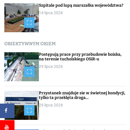
Szpitale pod lupą marszałka województwa?
14 lipca 2026
OBIEKTYWNYM OKIEM
Postępują prace przy przebudowie boiska,
na terenie tucholskiego OSiR-u
29 lipca 2026
Przystanek znajduje sie w świetnej kondycji,
tylko ta przeklęta droga…
29 lipca 2026