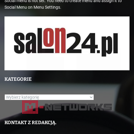
Social menu is not set. You need to create menu and assign it to
Social Menu on Menu Settings.
KATEGORIE
K
a
t
e
KONTAKT Z REDAKCJĄ.
g