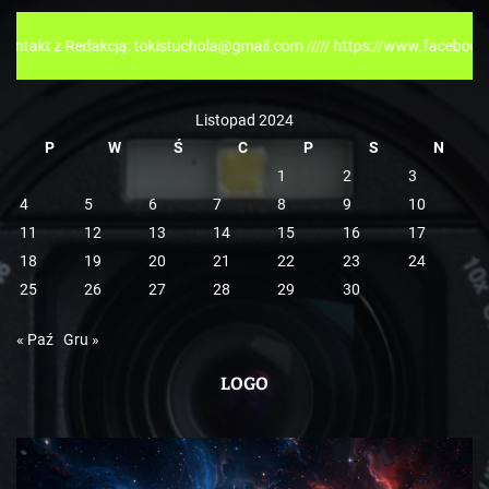
o
r
edakcją: tokistuchola@gmail.com ///// https://www.facebook.com/tokis
i
e
Listopad 2024
P
W
Ś
C
P
S
N
1
2
3
4
5
6
7
8
9
10
11
12
13
14
15
16
17
18
19
20
21
22
23
24
25
26
27
28
29
30
« Paź
Gru »
LOGO