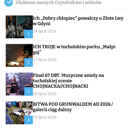
Ulubione naszych Czytelników i widzów
c
ff
u
r
a
l
c
n
e
h
Ich „Dobry chłopiec” powalczy o Złote Lwy
v
a
w Gdyni
s
24 lipca 2026
W
1
i
d
ICH TROJE w tucholskim parku „Małpi
g
gaj”
e
t
21 lipca 2026
2
Finał 67 DBT. Muzyczne anioły na
tucholskiej scenie
CHOJNACKA//CHOJNACKI
3
20 lipca 2026
BITWA POD GRUNWALDEM AD 2026 /
galerii ciąg dalszy
19 lipca 2026
4