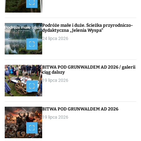
g
a
c
Podróże małe i duże. Ścieżka przyrodniczo-
dydaktyczna „Jelenia Wyspa”
j
24 lipca 2026
a
p
BITWA POD GRUNWALDEM AD 2026 / galerii
o
ciąg dalszy
19 lipca 2026
w
p
i
BITWA POD GRUNWALDEM AD 2026
19 lipca 2026
s
a