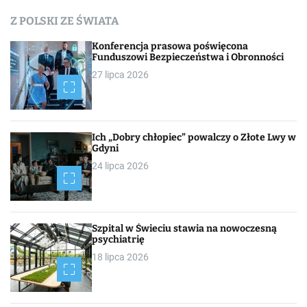
c
Z POLSKI ZE ŚWIATA
h
Konferencja prasowa poświęcona
Funduszowi Bezpieczeństwa i Obronności
27 lipca 2026
Ich „Dobry chłopiec” powalczy o Złote Lwy w
Gdyni
24 lipca 2026
Szpital w Świeciu stawia na nowoczesną
psychiatrię
18 lipca 2026