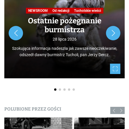
NEWSROOM
Od redakcji
Tucholskie wieści
Ostatnie pożegnanie
burmistrza
28 lipca 2026
Szokująca informacja nadeszła jak zawsze nieoczekiwanie,
odszedł dawny burmistrz Tucholi, pan Jerzy Dercz.
POLUBIONE PRZEZ GOŚCI