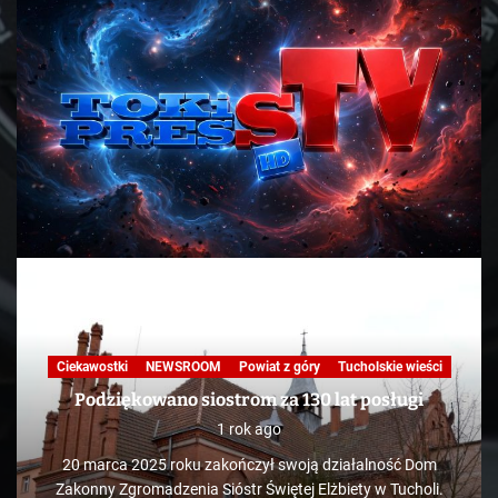
Ciekawostki
NEWSROOM
Powiat z góry
Tucholskie wieści
Podziękowano siostrom za 130 lat posługi
1 rok ago
20 marca 2025 roku zakończył swoją działalność Dom
Zakonny Zgromadzenia Sióstr Świętej Elżbiety w Tucholi.