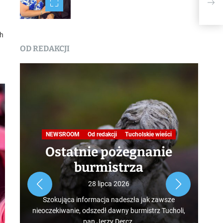
ch
OD REDAKCJI
Na
NEWSROOM
Od redakcji
Tucholskie wieści
Ostatnie pożegnanie
burmistrza
Roz
28 lipca 2026
tur
Szokująca informacja nadeszła jak zawsze
mus
nieoczekiwanie, odszedł dawny burmistrz Tucholi,
szcz
pan Jerzy Dercz.
w d