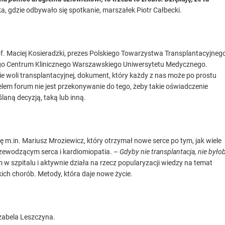
a, gdzie odbywało się spotkanie, marszałek Piotr Całbecki.
. Maciej Kosieradzki, prezes Polskiego Towarzystwa Transplantacyjnego
ianego Centrum Klinicznego Warszawskiego Uniwersytetu Medycznego.
ie woli transplantacyjnej, dokument, który każdy z nas może po prostu
 celem forum nie jest przekonywanie do tego, żeby takie oświadczenie
laną decyzją, taką lub inną.
 m.in. Mariusz Mroziewicz, który otrzymał nowe serce po tym, jak wiele
przewodzącym serca i kardiomiopatia.
– Gdyby nie transplantacja, nie było
w szpitalu i aktywnie działa na rzecz popularyzacji wiedzy na temat
kich chorób. Metody, która daje nowe życie.
zabela Leszczyna.