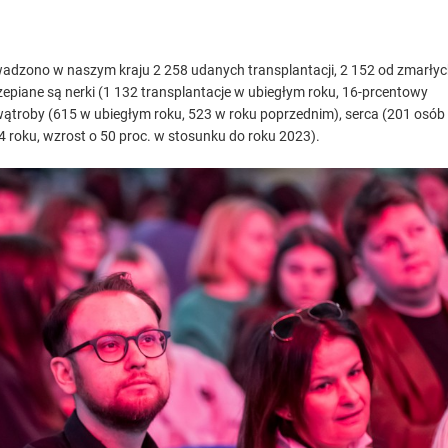
adzono w naszym kraju 2 258 udanych transplantacji, 2 152 od zmarły
piane są nerki (1 132 transplantacje w ubiegłym roku, 16-prcentowy
wątroby (615 w ubiegłym roku, 523 w roku poprzednim), serca (201 osób
4 roku, wzrost o 50 proc. w stosunku do roku 2023).