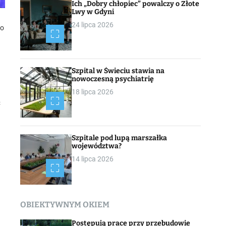
Ich „Dobry chłopiec” powalczy o Złote
Lwy w Gdyni
24 lipca 2026
Bo
Szpital w Świeciu stawia na
nowoczesną psychiatrię
18 lipca 2026
ś
Szpitale pod lupą marszałka
województwa?
14 lipca 2026
OBIEKTYWNYM OKIEM
Postępują prace przy przebudowie