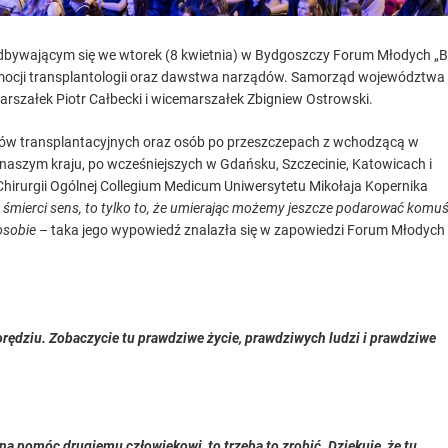
 odbywającym się we wtorek (8 kwietnia) w Bydgoszczy Forum Młodych „
promocji transplantologii oraz dawstwa narządów. Samorząd województwa
arszałek Piotr Całbecki i wicemarszałek Zbigniew Ostrowski.
rów transplantacyjnych oraz osób po przeszczepach z wchodzącą w
aszym kraju, po wcześniejszych w Gdańsku, Szczecinie, Katowicach i
 Chirurgii Ogólnej Collegium Medicum Uniwersytetu Mikołaja Kopernika
ć śmierci sens, to tylko to, że umierając możemy jeszcze podarować komu
 osobie
– taka jego wypowiedź znalazła się w zapowiedzi Forum Młodych
odorędziu. Zobaczycie tu prawdziwe życie, prawdziwych ludzi i prawdziwe
żna pomóc drugiemu człowiekowi, to trzeba to zrobić. Dziękuję, że tu