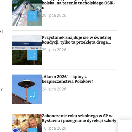
boiska, na terenie tucholskiego OSiR-
u
29 lipca 2026
 i
Przystanek znajduje sie w świetnej
kondycji, tylko ta przeklęta droga…
29 lipca 2026
„Alarm 2026” – kpiny z
bezpieczeństwa Polaków?
by
24 lipca 2026
Zakończenie roku szkolnego w SP w
Bysławiu i pożegnanie dyrekcji szkoły
10 lipca 2026