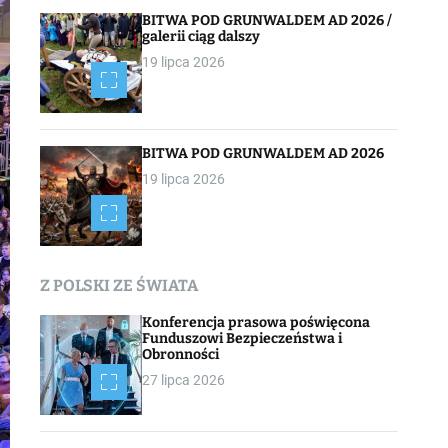
BITWA POD GRUNWALDEM AD 2026 /
galerii ciąg dalszy
19 lipca 2026
BITWA POD GRUNWALDEM AD 2026
19 lipca 2026
Z POLSKI ZE ŚWIATA
Konferencja prasowa poświęcona
Funduszowi Bezpieczeństwa i
Obronności
27 lipca 2026