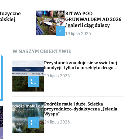
l
c
e
h
BITWA POD
olskiej
GRUNWALDEM AD 2026
/ galerii ciąg dalszy
CHOJNACK
4
19 lipca 2026
W NASZYM OBIEKTYWIE
Przystanek znajduje sie w świetnej
kondycji, tylko ta przeklęta droga…
29 lipca 2026
Podróże małe i duże. Ścieżka
przyrodniczo-dydaktyczna „Jelenia
Wyspa”
24 lipca 2026