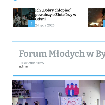
a
n
Ich „Dobry chłopiec”
v
a
powalczy o Złote Lwy w
s
Gdyni
W
1
24 lipca 2026
i
d
g
e
t
Forum Młodych w B
10 kwietnia 2025
admin