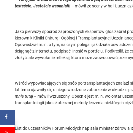
jesteście. Jesteście wspaniali!
– mówił ze sceny w hali Łuczniczk
Jako pierwszy spośród zaproszonych ekspertów głos zabrał prof
kierownik Kliniki Chirurgii Ogólnej i Transplantacyjnej Uczeln
Opowiedział m.in. o tym, na czym polega i jak działa oświadczen
ściągnąć z internetu, podpisać i nosić w portfelu. Podkreślił, że
złożyć, ale wywołanie refleksji, która może zaowocować przemyś
Wśród wypowiadających się osób po transplantacjach znalazł się
lat temu ujawniły się u niego wrodzone zaburzenie w układzie 
mnie tutaj –
mówił wzruszony. Obecnie jest m.in. wolontariuszem 
transplantologii jako skutecznej metody leczenia niektórych cięż
List do uczestników Forum Młodych napisała minister zdrowia I
od