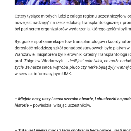
Cztery tysiące młodych ludzi z całego regionu uczestniczyło w
nowe jest nadzieją” na rzecz edukacji transplantologicznej i 
był partnerem organizatorów wydarzenia, którego gośćmi byli m
Bydgoskie spotkanie ekspertów transplantologów i koordynato
dorosłość młodzieżą szkół ponadpodstawowych było piątym w n
Warszawie. Inicjatorem był kierownik Katedry Transplantologii i
prof. Zbigniew Włodarczyk.
– Jeśli jest cokolwiek, co może nada
życie, że nasze serce, wątroba, płuco czy nerka będą żyły w innej
w serwisie informacyjnym UMK.
– Miejcie oczy, uszy i serca szeroko otwarte, i chusteczki na p
historie
–
powiedział witając uczestników.
– Tutaj jest wielka moc i z tego spotkania będą owoce. Jeśli mo