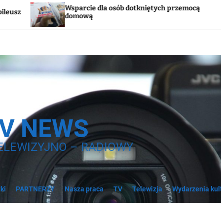
ób dotkniętych przemocą
Godzina „W”. W sobotę w 
syreny
TV NEWS
ELEWIZYJNO – RADIOWY
ki
PARTNERZY
Nasza praca
TV
Telewizja
Wydarzenia kul