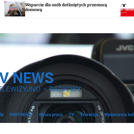
e dla osób dotkniętych przemocą
Godzina „W”. W s
ą
syreny
TV NEWS
ELEWIZYJNO – RADIOWY
ki
PARTNERZY
Nasza praca
TV
Telewizja
Wydarzenia kul