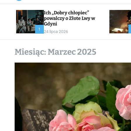
a
n
Ich „Dobry chłopiec”
v
a
powalczy o Złote Lwy w
s
Gdyni
W
1
24 lipca 2026
i
d
g
e
Miesiąc:
Marzec 2025
t