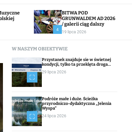
l
c
e
h
BITWA POD
olskiej
GRUNWALDEM AD 2026
/ galerii ciąg dalszy
CHOJNACK
4
19 lipca 2026
W NASZYM OBIEKTYWIE
Przystanek znajduje sie w świetnej
kondycji, tylko ta przeklęta droga…
29 lipca 2026
Podróże małe i duże. Ścieżka
przyrodniczo-dydaktyczna „Jelenia
Wyspa”
24 lipca 2026