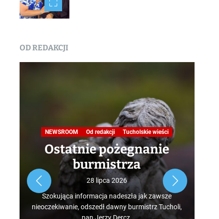
OD REDAKCJI
Na
NEWSROOM
Od redakcji
Tucholskie wieści
Ostatnie pożegnanie
burmistrza
Roz
28 lipca 2026
tur
Szokująca informacja nadeszła jak zawsze
mus
nieoczekiwanie, odszedł dawny burmistrz Tucholi,
szcz
pan Jerzy Dercz.
w d