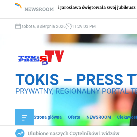
S
Wsparci
Pani Jarosława świętowała swój jubileusz
NEWSROOM
k
domow
i
p
sobota, 8 sierpnia 2026
11
:
29
:
05
PM
t
o
c
o
n
t
e
TOKIS – PRESS 
n
t
PRYWATNY, REGIONALNY PORTAL T
Strona główna
Oferta
NEWSROOM
Ciekawost
O
f
f
Ulubione naszych Czytelników i widzów
c