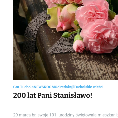
Gm.Tuchola
NEWSROOM
Od redakcji
Tucholskie wieści
200 lat Pani Stanisławo!
29 marca br. swoje 101. urodziny świętowała mieszkank