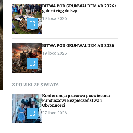
BITWA POD GRUNWALDEM AD 2026 /
galerii ciąg dalszy
19 lipca 2026
BITWA POD GRUNWALDEM AD 2026
19 lipca 2026
Z POLSKI ZE ŚWIATA
Konferencja prasowa poświęcona
Funduszowi Bezpieczeństwa i
Obronności
27 lipca 2026