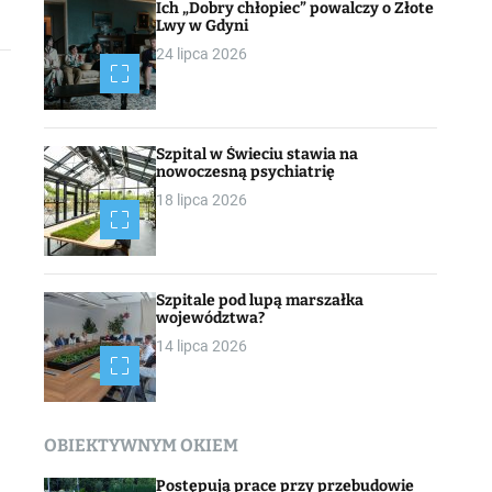
Ich „Dobry chłopiec” powalczy o Złote
Lwy w Gdyni
24 lipca 2026
Szpital w Świeciu stawia na
nowoczesną psychiatrię
18 lipca 2026
Szpitale pod lupą marszałka
województwa?
14 lipca 2026
OBIEKTYWNYM OKIEM
Postępują prace przy przebudowie