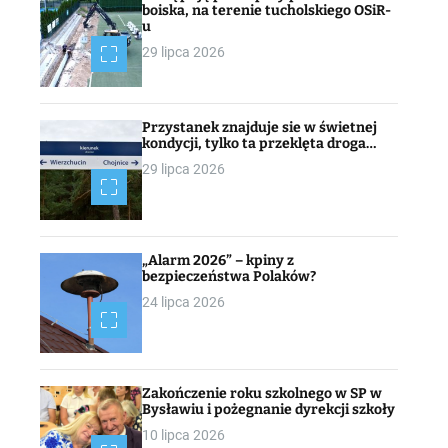
boiska, na terenie tucholskiego OSiR-
u
29 lipca 2026
Przystanek znajduje sie w świetnej
kondycji, tylko ta przeklęta droga…
29 lipca 2026
„Alarm 2026” – kpiny z
bezpieczeństwa Polaków?
24 lipca 2026
Zakończenie roku szkolnego w SP w
Bysławiu i pożegnanie dyrekcji szkoły
10 lipca 2026