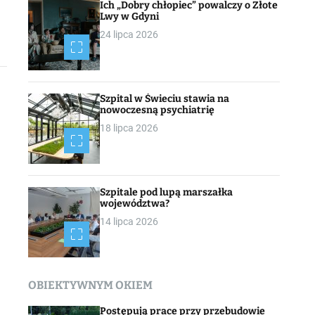
Ich „Dobry chłopiec” powalczy o Złote
Lwy w Gdyni
24 lipca 2026
Szpital w Świeciu stawia na
nowoczesną psychiatrię
18 lipca 2026
Szpitale pod lupą marszałka
województwa?
14 lipca 2026
OBIEKTYWNYM OKIEM
Postępują prace przy przebudowie