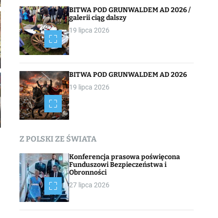
BITWA POD GRUNWALDEM AD 2026 /
galerii ciąg dalszy
19 lipca 2026
BITWA POD GRUNWALDEM AD 2026
19 lipca 2026
Z POLSKI ZE ŚWIATA
Konferencja prasowa poświęcona
Funduszowi Bezpieczeństwa i
Obronności
27 lipca 2026