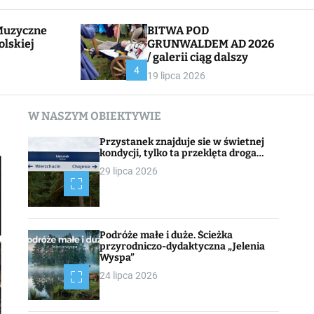
l
c
e
h
BITWA POD
olskiej
GRUNWALDEM AD 2026
/ galerii ciąg dalszy
CHOJNACK
4
19 lipca 2026
W NASZYM OBIEKTYWIE
Przystanek znajduje sie w świetnej
kondycji, tylko ta przeklęta droga…
29 lipca 2026
Podróże małe i duże. Ścieżka
przyrodniczo-dydaktyczna „Jelenia
Wyspa”
24 lipca 2026