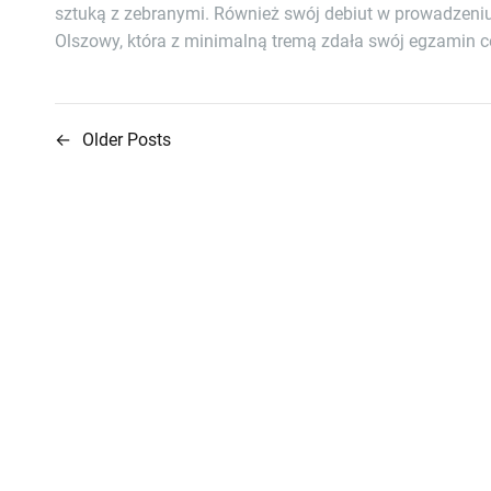
sztuką z zebranymi. Również swój debiut w prowadzeni
Olszowy, która z minimalną tremą zdała swój egzamin c
←
Older Posts
N
a
w
i
g
a
c
j
a