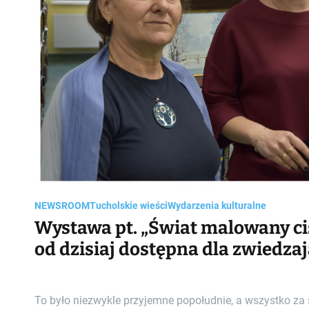
NEWSROOM
Tucholskie wieści
Wydarzenia kulturalne
Wystawa pt. „Świat malowany ci
od dzisiaj dostępna dla zwiedza
To było niezwykle przyjemne popołudnie, a wszystko za 