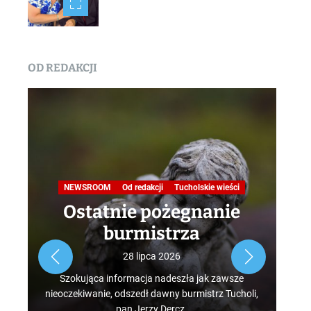
OD REDAKCJI
Na
NEWSROOM
Od redakcji
Tucholskie wieści
Ostatnie pożegnanie
burmistrza
Roz
28 lipca 2026
tur
Szokująca informacja nadeszła jak zawsze
mus
nieoczekiwanie, odszedł dawny burmistrz Tucholi,
szcz
pan Jerzy Dercz.
w d