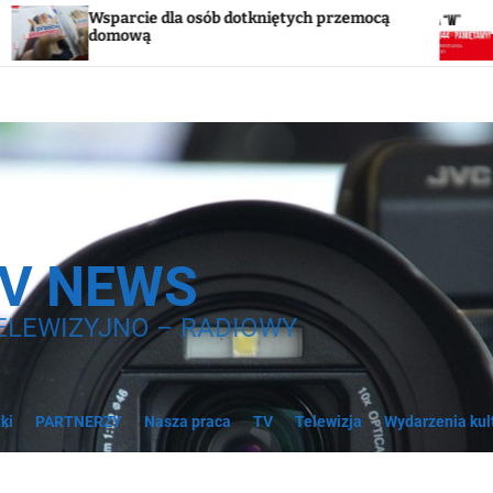
e dla osób dotkniętych przemocą
Godzina „W”. W s
ą
syreny
TV NEWS
ELEWIZYJNO – RADIOWY
ki
PARTNERZY
Nasza praca
TV
Telewizja
Wydarzenia kul