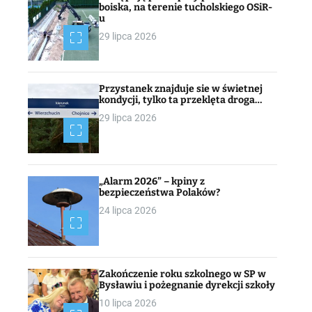
boiska, na terenie tucholskiego OSiR-
u
29 lipca 2026
Przystanek znajduje sie w świetnej
kondycji, tylko ta przeklęta droga…
29 lipca 2026
„Alarm 2026” – kpiny z
bezpieczeństwa Polaków?
24 lipca 2026
Zakończenie roku szkolnego w SP w
Bysławiu i pożegnanie dyrekcji szkoły
10 lipca 2026