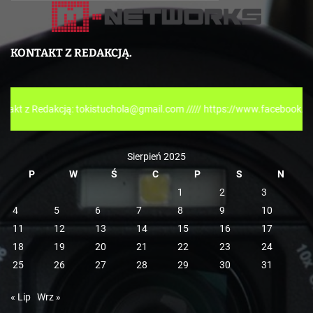
a
t
e
KONTAKT Z REDAKCJĄ.
g
o
r
akcją: tokistuchola@gmail.com ///// https://www.facebook.com/tokispr
i
e
Sierpień 2025
P
W
Ś
C
P
S
N
1
2
3
4
5
6
7
8
9
10
11
12
13
14
15
16
17
18
19
20
21
22
23
24
25
26
27
28
29
30
31
« Lip
Wrz »