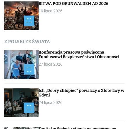
i
BITWA POD GRUNWALDEM AD 2026
19 lipca 2026
s
a
c
Z POLSKI ZE ŚWIATA
h
Konferencja prasowa poświęcona
Funduszowi Bezpieczeństwa i Obronności
27 lipca 2026
Ich „Dobry chłopiec” powalczy o Złote Lwy w
Gdyni
24 lipca 2026
Szpital w Świeciu stawia na nowoczesną