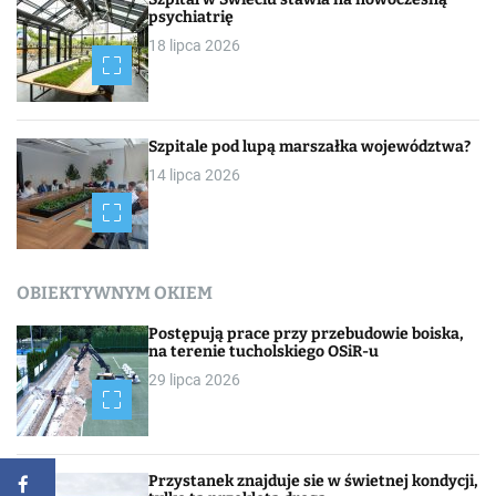
psychiatrię
18 lipca 2026
Szpitale pod lupą marszałka województwa?
14 lipca 2026
OBIEKTYWNYM OKIEM
Postępują prace przy przebudowie boiska,
na terenie tucholskiego OSiR-u
29 lipca 2026
Przystanek znajduje sie w świetnej kondycji,