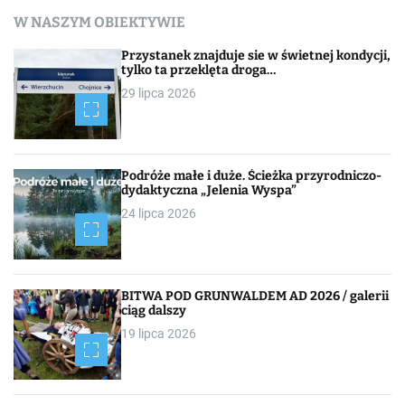
a
W NASZYM OBIEKTYWIE
w
Przystanek znajduje sie w świetnej kondycji,
i
tylko ta przeklęta droga…
29 lipca 2026
g
a
c
Podróże małe i duże. Ścieżka przyrodniczo-
dydaktyczna „Jelenia Wyspa”
j
24 lipca 2026
a
p
BITWA POD GRUNWALDEM AD 2026 / galerii
o
ciąg dalszy
19 lipca 2026
w
p