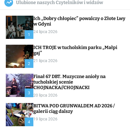
Ulubione naszych Czytelników i widzów
c
ff
u
r
a
l
c
n
e
h
Ich „Dobry chłopiec” powalczy o Złote Lwy
v
a
w Gdyni
s
24 lipca 2026
W
1
i
d
ICH TROJE w tucholskim parku „Małpi
g
gaj”
e
t
21 lipca 2026
2
Finał 67 DBT. Muzyczne anioły na
tucholskiej scenie
CHOJNACKA//CHOJNACKI
3
20 lipca 2026
BITWA POD GRUNWALDEM AD 2026 /
galerii ciąg dalszy
19 lipca 2026
4