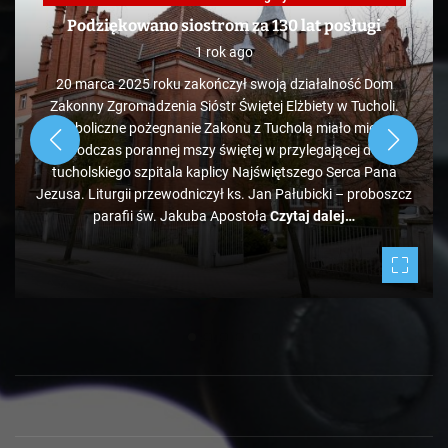
Podziękowano siostrom za 130 lat posługi
1 rok ago
20 marca 2025 roku zakończył swoją działalność Dom
Zakonny Zgromadzenia Sióstr Świętej Elżbiety w Tucholi.
Symboliczne pożegnanie Zakonu z Tucholą miało miejsce
podczas porannej mszy świętej w przylegającej do
tucholskiego szpitala kaplicy Najświętszego Serca Pana
Jezusa. Liturgii przewodniczył ks. Jan Pałubicki – proboszcz
parafii św. Jakuba Apostoła
Czytaj dalej…