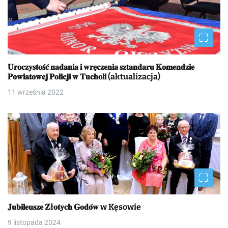
𝐔𝐫𝐨𝐜𝐳𝐲𝐬𝐭𝐨𝐬́𝐜́ 𝐧𝐚𝐝𝐚𝐧𝐢𝐚 𝐢 𝐰𝐫𝐞̨𝐜𝐳𝐞𝐧𝐢𝐚 𝐬𝐳𝐭𝐚𝐧𝐝𝐚𝐫𝐮 𝐊𝐨𝐦𝐞𝐧𝐝𝐳𝐢𝐞
𝐏𝐨𝐰𝐢𝐚𝐭𝐨𝐰𝐞𝐣 𝐏𝐨𝐥𝐢𝐜𝐣𝐢 𝐰 𝐓𝐮𝐜𝐡𝐨𝐥𝐢 (aktualizacja)
11 września 2022
𝐉𝐮𝐛𝐢𝐥𝐞𝐮𝐬𝐳𝐞 𝐙ł𝐨𝐭𝐲𝐜𝐡 𝐆𝐨𝐝𝐨́𝐰 w Kęsowie
9 listopada 2024