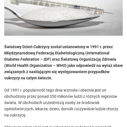
e
d
r
e
a
d
t
i
m
e
Światowy Dzień Cukrzycy
został ustanowiony w 1991 r. przez
Międzynarodową Federację Diabetologiczną (
International
Diabetes Federation – IDF
) oraz Światową Organizacją Zdrowia
(
World Health Organization – WHO
) jako odpowiedź na wyraz obaw
związanych z nasilającym się występowaniem przypadków
cukrzycy na całym świecie.
Od 1991 r. popularność tego dnia wzrosła i obecnie jest on
obchodzony przez ponad 350 milionów ludzi z różnych regionów
świata. W obchodach uczestniczą osoby ze środowisk
opiniotwórczych, lekarze, dzieci, dorośli i oczywiście ludzie chorzy
na cukrzycę.