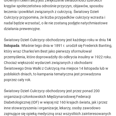
Głównym celem akcji jest zwiększenie świadomości szerokich
kręgów społeczeństwa odnośnie przyczyn, objawów, sposobu
leczenia i powikłań związanych z cukrzycą. Światowy Dzień
Cukrzycy przypomina, że liczba przypadków cukrzycy wzrasta i
nadal będzie wzrastać, o ile nie zostaną podjęte natychmiastowe
działania prewencyjne.
Światowy Dzień Cukrzycy obchodzony jest każdego roku w dniu
14
listopada
. Właśnie tego dnia w 1891 r. urodził się Frederick Banting,
który wraz Charles’em Best jako pierwszy sformułował
przemyślenia, które doprowadziły do odkrycia insuliny w 1922 roku.
Chociaż większość wydarzeń związanych z obchodami
Światowego Dnia Walki z Cukrzycą ma miejsce 14 listopada lub w
pobliskich dniach, to kampania tematyczna jest prowadzona
poprzez cały rok.
Światowy Dzień Cukrzycy obchodzony jest przez ponad 200
organizacji członkowskich Międzynarodowej Federacji
Diabetologicznej (IDF) w więcej niż 160 krajach świata, jak i przez
inne stowarzyszenia i organizacje, lekarzy, osoby zawodowo
zajmujące się opieką medyczną oraz wszystkich zainteresowanych