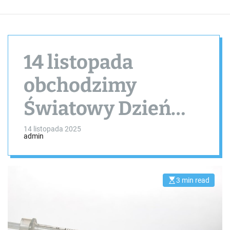
14 listopada
obchodzimy
Światowy Dzień
Cukrzycy
14 listopada 2025
admin
3 min read
E
s
t
i
m
a
t