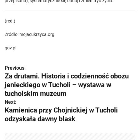
przepisana), systematycznie się badaj i zmień tryb życia.
(red.)
Źródło: mojacukrzyca.org
gov.pl
Previous:
Z
Za drutami. Historia i codzienność obozu
o
jenieckiego w Tucholi – wystawa w
b
tucholskim muzeum
Next:
a
Kamienica przy Chojnickiej w Tucholi
c
odzyskała dawny blask
z