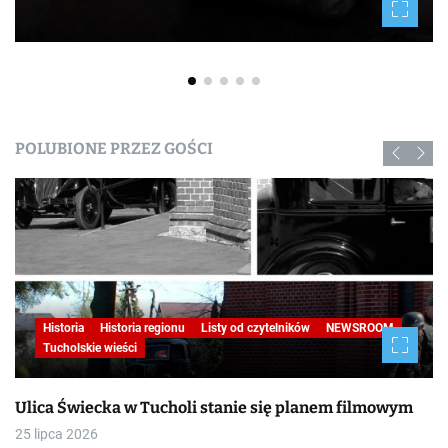
POLUBIONE PRZEZ GOŚCI
Historia
Historia regionu
Listy od czytelników
NEWSROOM
Tucholskie wieści
Ulica Świecka w Tucholi stanie się planem filmowym
25 lipca 2026