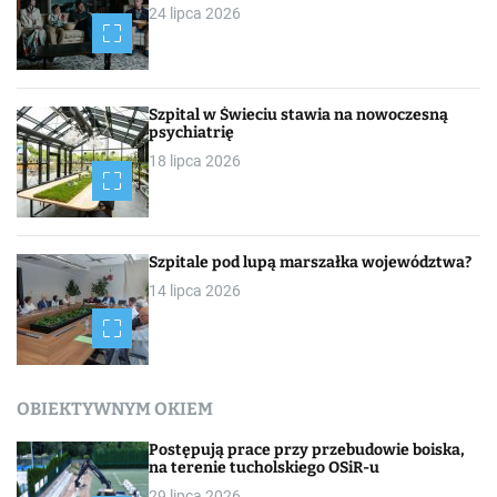
24 lipca 2026
Szpital w Świeciu stawia na nowoczesną
psychiatrię
18 lipca 2026
Szpitale pod lupą marszałka województwa?
14 lipca 2026
OBIEKTYWNYM OKIEM
Postępują prace przy przebudowie boiska,
na terenie tucholskiego OSiR-u
29 lipca 2026