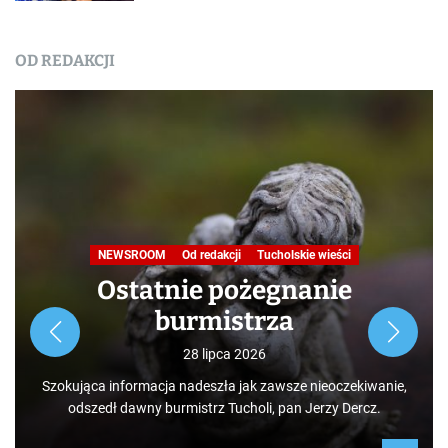
OD REDAKCJI
Nasza praca
NEWSROOM
Od redakcji
Turystyka
W obiektywie TOKiS-u
Podróże małe i duże. Ścieżka
przyrodniczo-dydaktyczna
„Jelenia Wyspa”
24 lipca 2026
Rozpoczynamy nowy cykl opowieści zarówno dla turystów,
jak i mieszkańców, którzy niekoniecznie muszą podróżować
po świecie. Mamy niezwykłe szczęście żyć w Borach
Tucholskich i korzystać i to w dodatku za darmo z tego, co
daje nam natura.