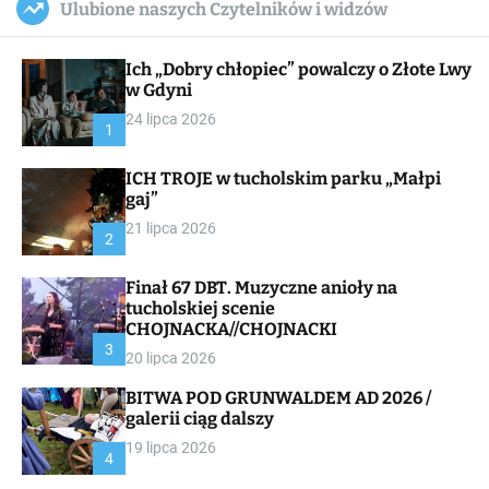
Ulubione naszych Czytelników i widzów
c
ff
u
r
a
l
c
n
e
h
Ich „Dobry chłopiec” powalczy o Złote Lwy
v
a
w Gdyni
s
24 lipca 2026
W
1
i
d
ICH TROJE w tucholskim parku „Małpi
g
gaj”
e
t
21 lipca 2026
2
Finał 67 DBT. Muzyczne anioły na
tucholskiej scenie
CHOJNACKA//CHOJNACKI
3
20 lipca 2026
BITWA POD GRUNWALDEM AD 2026 /
galerii ciąg dalszy
19 lipca 2026
4