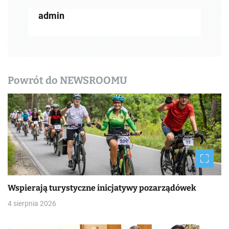
w
admin
p
i
s
y
Powrót do NEWSROOMU
Wspierają turystyczne inicjatywy pozarządówek
4 sierpnia 2026