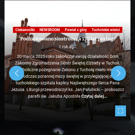
Nasza praca
NEWSROOM
Powiat z góry
Skandale
Telewizja
Tucholskie wieści
TV
KAWA Z TOKiS-em w 100 sekund. „Ekologiczne”
wysypisko śmieci pod Bladowem?
1 rok ago
Zdaje się, że pozycja tucholskiego wysypiska śmieci
administrowanego przez PK jest mocno zagrożona, bo tuż
obok ale od strony Chojnic, przed Bladowem, powstało
drugie, darmowe. Jeżeli zapełniać się będzie w takim tempie,
to może być ciekawie.