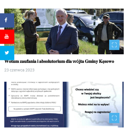
𝐖𝐨𝐭𝐮𝐦 𝐳𝐚𝐮𝐟𝐚𝐧𝐢𝐚 𝐢 𝐚𝐛𝐬𝐨𝐥𝐮𝐭𝐨𝐫𝐢𝐮𝐦 𝐝𝐥𝐚 wó𝐣𝐭𝐚 𝐆𝐦𝐢𝐧𝐲 𝐊𝐞̨𝐬𝐨𝐰𝐨
23 czerwca 2023