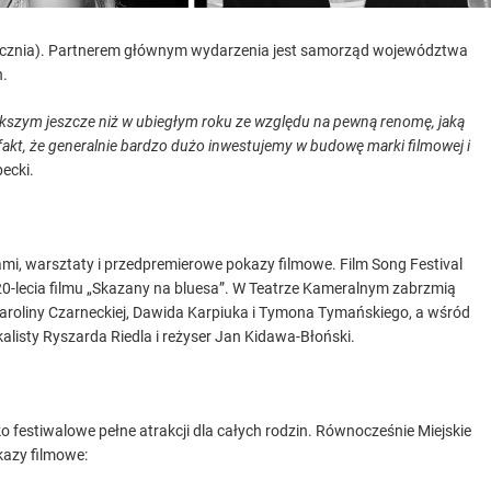
stycznia). Partnerem głównym wydarzenia jest samorząd województwa
h.
kszym jeszcze niż w ubiegłym roku ze względu na pewną renomę, jaką
 fakt, że generalnie bardzo dużo inwestujemy w budowę marki filmowej i
ecki.
mi, warsztaty i przedpremierowe pokazy filmowe. Film Song Festival
20-lecia filmu „Skazany na bluesa”. W Teatrze Kameralnym zabrzmią
roliny Czarneckiej, Dawida Karpiuka i Tymona Tymańskiego, a wśród
alisty Ryszarda Riedla i reżyser Jan Kidawa-Błoński.
 festiwalowe pełne atrakcji dla całych rodzin. Równocześnie Miejskie
azy filmowe: