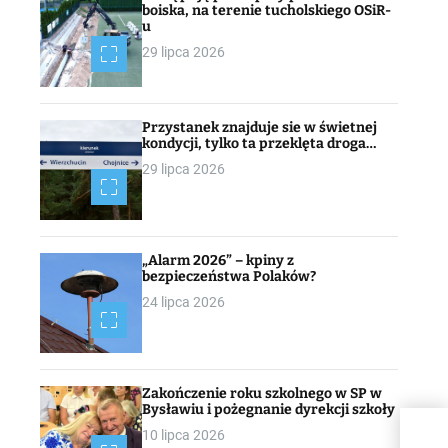
boiska, na terenie tucholskiego OSiR-
u
29 lipca 2026
Przystanek znajduje sie w świetnej
kondycji, tylko ta przeklęta droga…
29 lipca 2026
„Alarm 2026” – kpiny z
bezpieczeństwa Polaków?
24 lipca 2026
Zakończenie roku szkolnego w SP w
Bysławiu i pożegnanie dyrekcji szkoły
Prop
10 lipca 2026