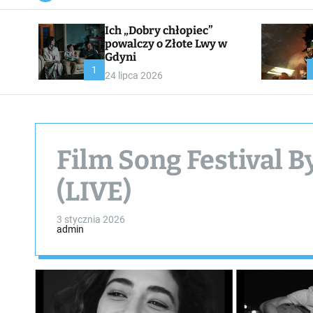
a
n
Ich „Dobry chłopiec”
v
a
powalczy o Złote Lwy w
s
Gdyni
W
1
24 lipca 2026
i
d
g
e
t
Film Song Festival B
(LIVE)
3 stycznia 2026
admin