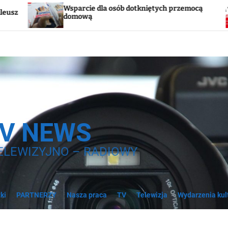
arcie dla osób dotkniętych przemocą
Godzina „W”
mową
syreny
TV NEWS
ELEWIZYJNO – RADIOWY
ki
PARTNERZY
Nasza praca
TV
Telewizja
Wydarzenia kul