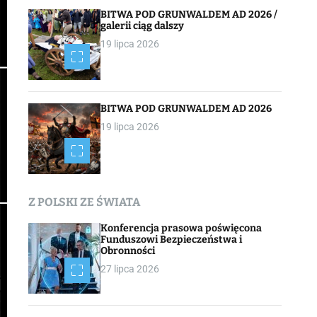
BITWA POD GRUNWALDEM AD 2026 /
galerii ciąg dalszy
19 lipca 2026
BITWA POD GRUNWALDEM AD 2026
19 lipca 2026
Z POLSKI ZE ŚWIATA
Konferencja prasowa poświęcona
Funduszowi Bezpieczeństwa i
Obronności
27 lipca 2026