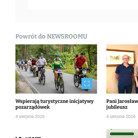
p
i
s
Powrót do NEWSROOMU
y
Wspierają turystyczne inicjatywy
Pani Jarosła
pozarządówek
jubileusz
4 sierpnia 2026
4 sierpnia 2026