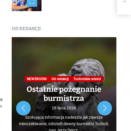
kie
(akt
OD REDAKCJI
Na
NEWSROOM
Od redakcji
Tucholskie wieści
Ostatnie pożegnanie
burmistrza
 W
Roz
m
28 lipca 2026
tur
Szokująca informacja nadeszła jak zawsze
mus
nieoczekiwanie, odszedł dawny burmistrz Tucholi,
szcz
pan Jerzy Dercz.
w d