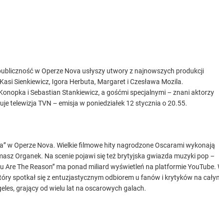
publiczność w Operze Nova usłyszy utwory z najnowszych produkcji
asi Sienkiewicz, Igora Herbuta, Margaret i Czesława Mozila.
Konopka i Sebastian Stankiewicz, a gośćmi specjalnymi – znani aktorzy
e telewizja TVN – emisja w poniedziałek 12 stycznia o 20.55.
ina” w Operze Nova. Wielkie filmowe hity nagrodzone Oscarami wykonają
masz Organek. Na scenie pojawi się też brytyjska gwiazda muzyki pop –
You Are The Reason” ma ponad miliard wyświetleń na platformie YouTube.
który spotkał się z entuzjastycznym odbiorem u fanów i krytyków na cały
es, grający od wielu lat na oscarowych galach.