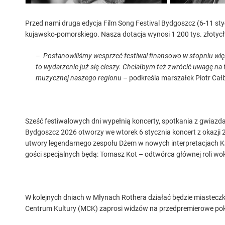
Przed nami druga edycja Film Song Festival Bydgoszcz (6-11 
kujawsko-pomorskiego. Nasza dotacja wynosi 1 200 tys. złotyc
– Postanowiliśmy wesprzeć festiwal finansowo w stopniu wię
to wydarzenie już się cieszy. Chciałbym też zwrócić uwagę na
muzycznej naszego regionu
– podkreśla marszałek Piotr Całb
Sześć festiwalowych dni wypełnią koncerty, spotkania z gwiazda
Bydgoszcz 2026 otworzy we wtorek 6 stycznia koncert z okazji 
utwory legendarnego zespołu Dżem w nowych interpretacjach Ka
gości specjalnych będą: Tomasz Kot – odtwórca głównej roli wok
W kolejnych dniach w Młynach Rothera działać będzie miasteczko
Centrum Kultury (MCK) zaprosi widzów na przedpremierowe pok