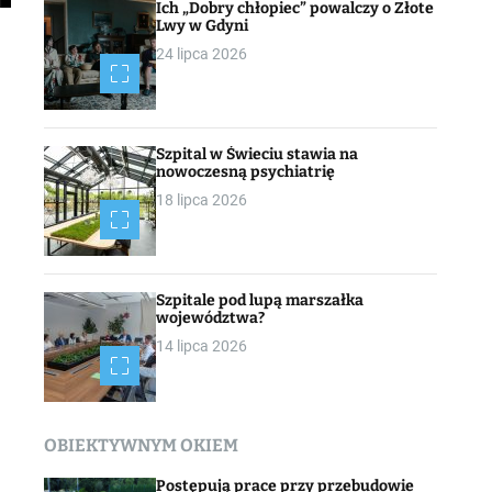
Ich „Dobry chłopiec” powalczy o Złote
Lwy w Gdyni
24 lipca 2026
Szpital w Świeciu stawia na
nowoczesną psychiatrię
18 lipca 2026
Szpitale pod lupą marszałka
województwa?
14 lipca 2026
OBIEKTYWNYM OKIEM
Postępują prace przy przebudowie