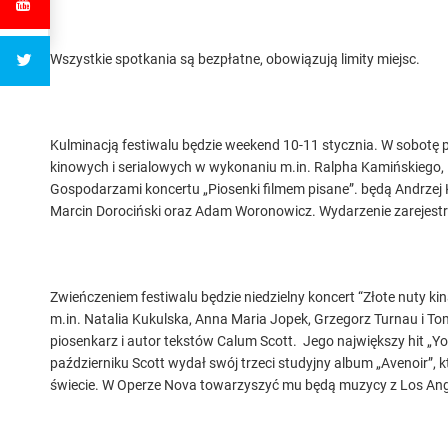
Wszystkie spotkania są bezpłatne, obowiązują limity miejsc.
Kulminacją festiwalu będzie weekend 10-11 stycznia. W sobotę 
kinowych i serialowych w wykonaniu m.in. Ralpha Kamińskiego, K
Gospodarzami koncertu „Piosenki filmem pisane”. będą Andrzej 
Marcin Dorociński oraz Adam Woronowicz. Wydarzenie zarejestruj
Zwieńczeniem festiwalu będzie niedzielny koncert “Złote nuty k
m.in. Natalia Kukulska, Anna Maria Jopek, Grzegorz Turnau i To
piosenkarz i autor tekstów Calum Scott. Jego największy hit „
październiku Scott wydał swój trzeci studyjny album „Avenoir”, 
świecie. W Operze Nova towarzyszyć mu będą muzycy z Los Angel