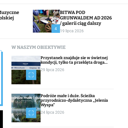
l
c
e
h
BITWA POD
olskiej
GRUNWALDEM AD 2026
/ galerii ciąg dalszy
CHOJNACK
4
19 lipca 2026
W NASZYM OBIEKTYWIE
Przystanek znajduje sie w świetnej
kondycji, tylko ta przeklęta droga…
29 lipca 2026
Podróże małe i duże. Ścieżka
przyrodniczo-dydaktyczna „Jelenia
Wyspa”
24 lipca 2026