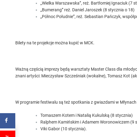
„Wielka Warszawska”, reż. Bartłomiej Ignaciuk (7 s
„Bumerang” reż. Daniel Jaroszek (8 stycznia o 18)
„Północ Południe”, reż. Sebastian Pańczyk, współ
Bilety na te projekcje można kupić w MCK.
Ważną częścią imprezy będą warsztaty Master Class dla młody
znani artyści: Mieczysław Szcześniak (wokalne), Tomasz Kot (akt
W programie festiwalu są też spotkania z gwiazdami w Młynach
Tomaszem Kotem i Natalią Kukulską (8 stycznia)
Ralphem Kamińskim i Adamem Woronowiczem (9 s
Viki Gabor (10 stycznia).