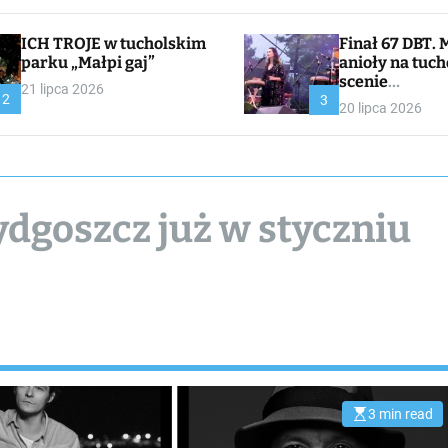
ICH TROJE w tucholskim
Finał 67 DBT. Muzyczne
parku „Małpi gaj”
anioły na tuch
scenie
21 lipca 2026
2
CHOJNACKA//
3
20 lipca 2026
I
ydgoszcz już w styczniu
3 min read
E
s
t