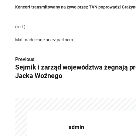
Koncert transmitowany na żywo przez TVN poprowadzi Grażyna 
(red.)
Mat. nadesłane przez partnera.
Previous:
Z
Sejmik i zarząd województwa żegnają pr
o
Jacka Woźnego
b
a
c
z
admin
w