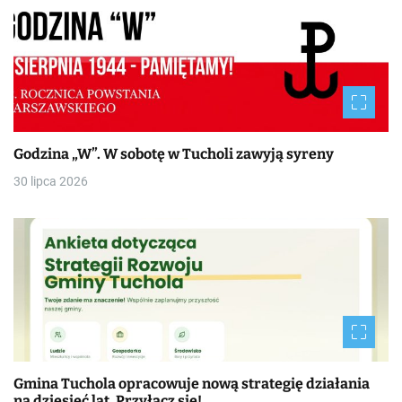
Godzina „W”. W sobotę w Tucholi zawyją syreny
30 lipca 2026
Gmina Tuchola opracowuje nową strategię działania
na dziesięć lat. Przyłącz się!