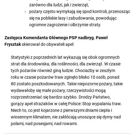
zarówno dla ludzi, jak i zwierząt,
pożary często wymykają się spod kontroli, przenosząc
się na pobliskie lasy i zabudowania, powodując
ogromne zagrożenie i olbrzymie straty.
Zastępca Komendanta Głównego PSP nadbryg. Paweł
Frysztak
skierował do obywateli apel:
Statystyki z poprzednich lat wykazują się obok ogromnych
strat dla środowiska, dla roślinności, dla zwierząt. W czasie
tych pożarów również giną ludzie. Chociażby w zeszłym
roku w czasie pożarów traw zginęło blisko 10 osób, ponad
80 zostało poszkodowanych. Takie niepozorne pożary, takie
wydawałoby się małe pożary, rzeczywistości mogą
rozprzestrzeniać się bardzo szybko. Drodzy Państwo,
gorący apel strażaków w całej Polsce: Stop wypalaniu traw.
Niech to, co jest kojarzone z pierwszymi dniami ciepła i
wiosennym klimatem, nie zakłócają unoszące się dymy nad
polami, nad posesjami, nad rowami.