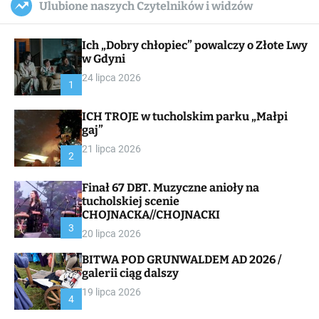
Ulubione naszych Czytelników i widzów
c
ff
u
r
a
l
c
n
e
h
Ich „Dobry chłopiec” powalczy o Złote Lwy
v
a
w Gdyni
s
24 lipca 2026
W
1
i
d
ICH TROJE w tucholskim parku „Małpi
g
gaj”
e
t
21 lipca 2026
2
Finał 67 DBT. Muzyczne anioły na
tucholskiej scenie
CHOJNACKA//CHOJNACKI
3
20 lipca 2026
BITWA POD GRUNWALDEM AD 2026 /
galerii ciąg dalszy
19 lipca 2026
4