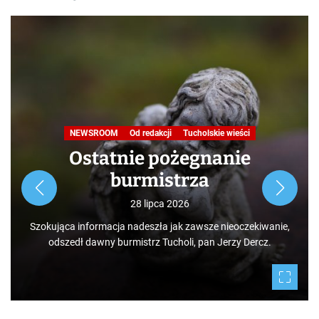
Nasza praca
NEWSROOM
Od redakcji
Turystyka
W obiektywie TOKiS-u
Podróże małe i duże. Ścieżka
przyrodniczo-dydaktyczna
„Jelenia Wyspa”
24 lipca 2026
Rozpoczynamy nowy cykl opowieści zarówno dla turystów,
jak i mieszkańców, którzy niekoniecznie muszą podróżować
po świecie. Mamy niezwykłe szczęście żyć w Borach
Tucholskich i korzystać i to w dodatku za darmo z tego, co
daje nam natura.