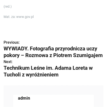
(red.)
Mat. za: www.gov.pl
Previous:
Z
WYWIADY. Fotografia przyrodnicza uczy
o
pokory – Rozmowa z Piotrem Szumigajem
b
Next:
Technikum Leśne im. Adama Loreta w
a
Tucholi z wyróżnieniem
c
z
w
admin