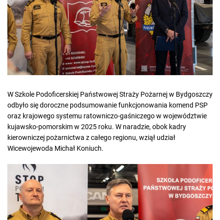
e
d
r
e
a
d
t
i
m
e
W Szkole Podoficerskiej Państwowej Straży Pożarnej w Bydgoszczy
odbyło się doroczne podsumowanie funkcjonowania komend PSP
oraz krajowego systemu ratowniczo-gaśniczego w województwie
kujawsko-pomorskim w 2025 roku. W naradzie, obok kadry
kierowniczej pożarnictwa z całego regionu, wziął udział
Wicewojewoda Michał Koniuch.