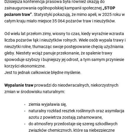
Dzisiejsza konferencja prasowa była również okazją do
zainaugurowania ogólnopolskiej kampanii społecznej
„STOP
pożarom traw”
. Statystyki pokazują, że mimo apeli, w 2025 roku w
całym kraju miało miejsce 35 064 pożarów traw i nieużytków.
Od wielu lat przełom zimy, wiosny to czas, kiedy wyraźnie wzrasta
liczba pożarów łąk i nieużytków rolnych. Wiele osób wypala trawy i
nieużytki rolne, tłumacząc swoje postępowanie chęcią użyźniania
gleby. Niestety wciąż panuje przekonanie, że spalenie trawy
spowoduje szybszy i bujniejszy jej odrost, a tym samym przyniesie
korzyści ekonomiczne.
Jest to jednak całkowicie błędne myślenie.
Wypalanie traw
prowadzi do nieodwracalnych, niekorzystnych
zmian w środowisku naturalnym:
ziemia wyjaławia się,
naturalny rozkład resztek roślinnych oraz asymilacja
azotu z powietrza zostają zahamowane,
do atmosfery przedostaje się szereg szkodliwych
związków chemicznych, które są niebezpieczne