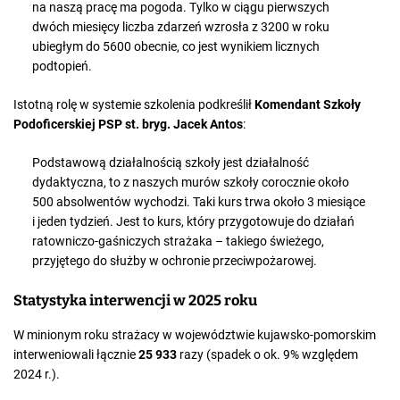
na naszą pracę ma pogoda. Tylko w ciągu pierwszych
dwóch miesięcy liczba zdarzeń wzrosła z 3200 w roku
ubiegłym do 5600 obecnie, co jest wynikiem licznych
podtopień.
Istotną rolę w systemie szkolenia podkreślił
Komendant Szkoły
Podoficerskiej PSP st. bryg. Jacek Antos
:
Podstawową działalnością szkoły jest działalność
dydaktyczna, to z naszych murów szkoły corocznie około
500 absolwentów wychodzi. Taki kurs trwa około 3 miesiące
i jeden tydzień. Jest to kurs, który przygotowuje do działań
ratowniczo-gaśniczych strażaka – takiego świeżego,
przyjętego do służby w ochronie przeciwpożarowej.
Statystyka interwencji w 2025 roku
W minionym roku strażacy w województwie kujawsko-pomorskim
interweniowali łącznie
25 933
razy (spadek o ok. 9% względem
2024 r.).