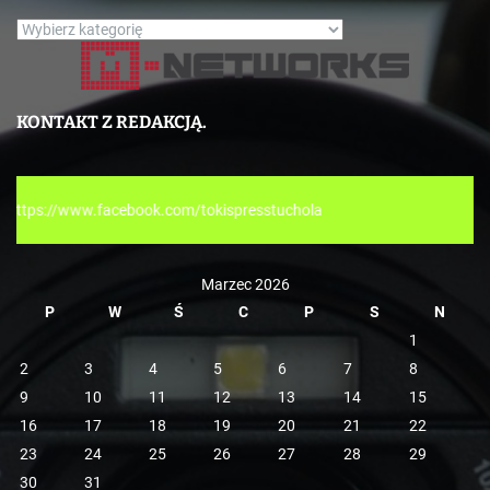
K
a
t
e
KONTAKT Z REDAKCJĄ.
g
o
r
m/tokispresstuchola
i
e
Marzec 2026
P
W
Ś
C
P
S
N
1
2
3
4
5
6
7
8
9
10
11
12
13
14
15
16
17
18
19
20
21
22
23
24
25
26
27
28
29
30
31