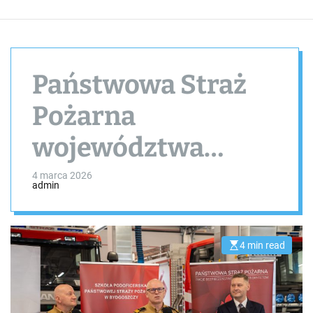
Państwowa Straż
Pożarna
województwa
kujawsko-
4 marca 2026
admin
pomorskiego.
Podsumowanie
4 min read
E
s
2025 roku
t
i
m
a
t