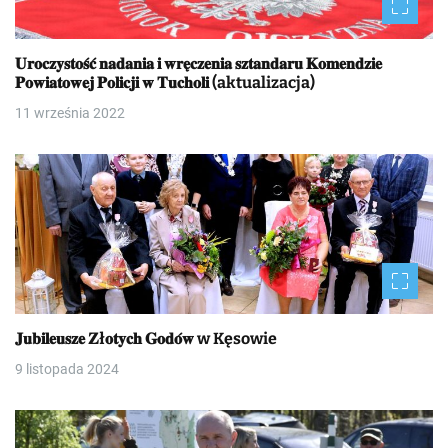
𝐔𝐫𝐨𝐜𝐳𝐲𝐬𝐭𝐨𝐬́𝐜́ 𝐧𝐚𝐝𝐚𝐧𝐢𝐚 𝐢 𝐰𝐫𝐞̨𝐜𝐳𝐞𝐧𝐢𝐚 𝐬𝐳𝐭𝐚𝐧𝐝𝐚𝐫𝐮 𝐊𝐨𝐦𝐞𝐧𝐝𝐳𝐢𝐞
𝐏𝐨𝐰𝐢𝐚𝐭𝐨𝐰𝐞𝐣 𝐏𝐨𝐥𝐢𝐜𝐣𝐢 𝐰 𝐓𝐮𝐜𝐡𝐨𝐥𝐢 (aktualizacja)
11 września 2022
𝐉𝐮𝐛𝐢𝐥𝐞𝐮𝐬𝐳𝐞 𝐙ł𝐨𝐭𝐲𝐜𝐡 𝐆𝐨𝐝𝐨́𝐰 w Kęsowie
9 listopada 2024