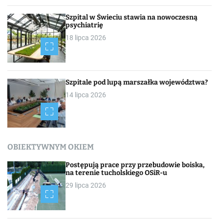
Szpital w Świeciu stawia na nowoczesną
psychiatrię
18 lipca 2026
Szpitale pod lupą marszałka województwa?
14 lipca 2026
OBIEKTYWNYM OKIEM
Postępują prace przy przebudowie boiska,
na terenie tucholskiego OSiR-u
29 lipca 2026