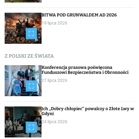
BITWA POD GRUNWALDEM AD 2026
19 lipca 2026
Z POLSKI ZE ŚWIATA
Konferencja prasowa poświęcona
Funduszowi Bezpieczeństwa i Obronności
27 lipca 2026
Ich „Dobry chłopiec” powalczy o Złote Lwy w
Gdyni
24 lipca 2026