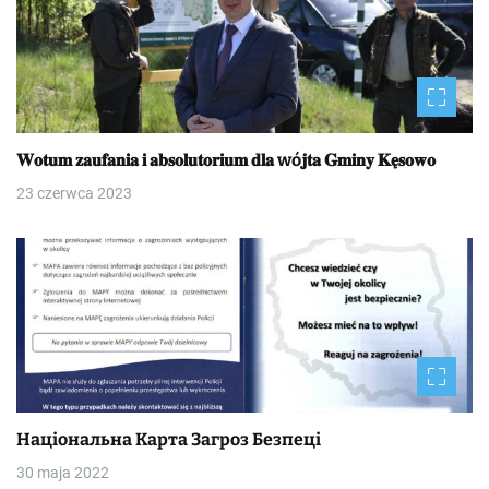
𝐖𝐨𝐭𝐮𝐦 𝐳𝐚𝐮𝐟𝐚𝐧𝐢𝐚 𝐢 𝐚𝐛𝐬𝐨𝐥𝐮𝐭𝐨𝐫𝐢𝐮𝐦 𝐝𝐥𝐚 wó𝐣𝐭𝐚 𝐆𝐦𝐢𝐧𝐲 𝐊𝐞̨𝐬𝐨𝐰𝐨
23 czerwca 2023
Національна Kapтa Загроз Безпеці
30 maja 2022