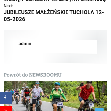
b
Next:
JUBILEUSZE MAŁŻEŃSKIE TUCHOLA 12-
a
05-2026
c
z
w
admin
p
i
s
Powrót do NEWSROOMU
y