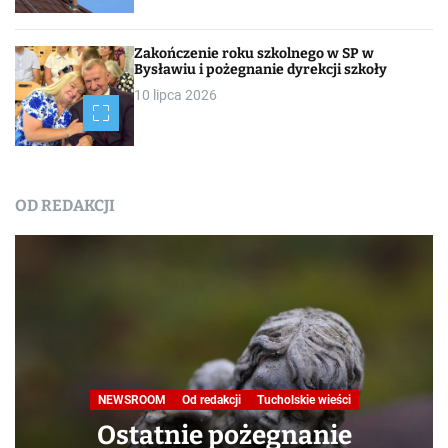
Zakończenie roku szkolnego w SP w
Bysławiu i pożegnanie dyrekcji szkoły
10 lipca 2026
OD REDAKCJI
Nasza praca
NEWSROOM
Od redakcji
Turystyka
W obiektywie TOKiS-u
Podróże małe i duże. Ścieżka
przyrodniczo-dydaktyczna
„Jelenia Wyspa”
24 lipca 2026