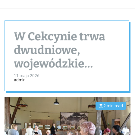
W Cekcynie trwa
dwudniowe,
wojewódzkie
seminarium
11 maja 2026
admin
senioralne
2 min read
E
s
t
i
m
a
t