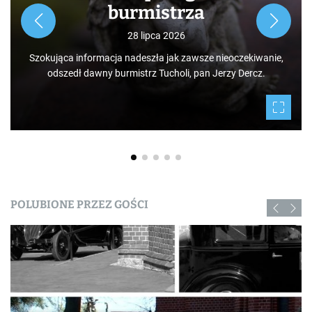
Rozpoczynamy nowy cykl opowieści zarówno dla turystów,
jak i mieszkańców, którzy niekoniecznie muszą podróżować
po świecie. Mamy niezwykłe szczęście żyć w Borach
Tucholskich i korzystać i to w dodatku za darmo z tego, co
daje nam natura.
POLUBIONE PRZEZ GOŚCI