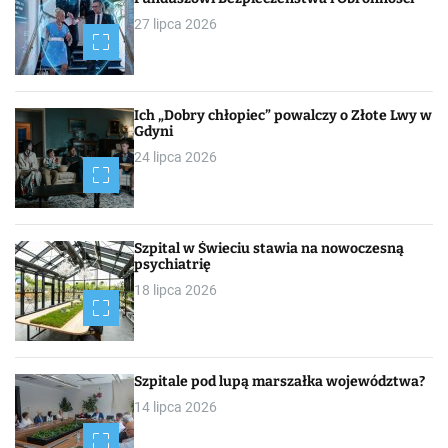
27 lipca 2026
Ich „Dobry chłopiec” powalczy o Złote Lwy w
Gdyni
24 lipca 2026
Szpital w Świeciu stawia na nowoczesną
psychiatrię
18 lipca 2026
Szpitale pod lupą marszałka województwa?
14 lipca 2026