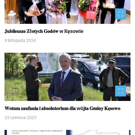
𝐉𝐮𝐛𝐢𝐥𝐞𝐮𝐬𝐳𝐞 𝐙ł𝐨𝐭𝐲𝐜𝐡 𝐆𝐨𝐝𝐨́𝐰 w Kęsowie
9 listopada 2024
𝐖𝐨𝐭𝐮𝐦 𝐳𝐚𝐮𝐟𝐚𝐧𝐢𝐚 𝐢 𝐚𝐛𝐬𝐨𝐥𝐮𝐭𝐨𝐫𝐢𝐮𝐦 𝐝𝐥𝐚 wó𝐣𝐭𝐚 𝐆𝐦𝐢𝐧𝐲 𝐊𝐞̨𝐬𝐨𝐰𝐨
23 czerwca 2023