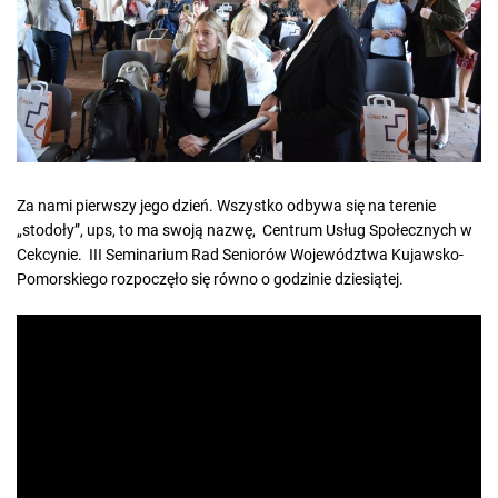
e
d
r
e
a
d
t
i
m
e
Za nami pierwszy jego dzień. Wszystko odbywa się na terenie
„stodoły”, ups, to ma swoją nazwę, Centrum Usług Społecznych w
Cekcynie. III Seminarium Rad Seniorów Województwa Kujawsko-
Pomorskiego rozpoczęło się równo o godzinie dziesiątej.