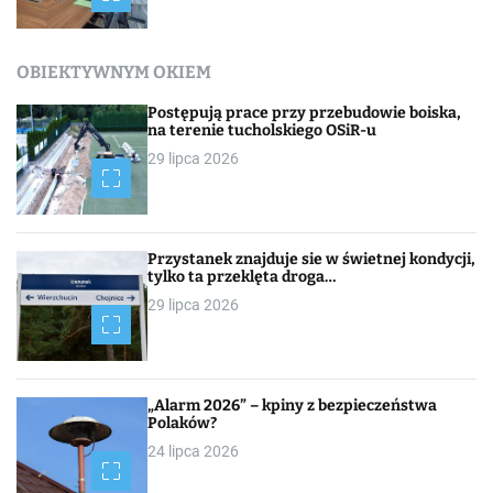
OBIEKTYWNYM OKIEM
Postępują prace przy przebudowie boiska,
na terenie tucholskiego OSiR-u
29 lipca 2026
Przystanek znajduje sie w świetnej kondycji,
tylko ta przeklęta droga…
29 lipca 2026
„Alarm 2026” – kpiny z bezpieczeństwa
Polaków?
24 lipca 2026