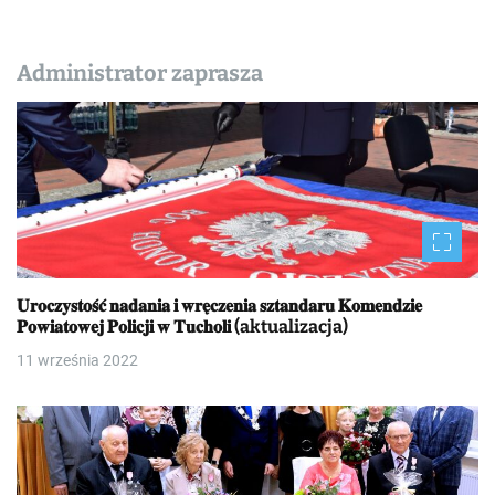
Administrator zaprasza
𝐔𝐫𝐨𝐜𝐳𝐲𝐬𝐭𝐨𝐬́𝐜́ 𝐧𝐚𝐝𝐚𝐧𝐢𝐚 𝐢 𝐰𝐫𝐞̨𝐜𝐳𝐞𝐧𝐢𝐚 𝐬𝐳𝐭𝐚𝐧𝐝𝐚𝐫𝐮 𝐊𝐨𝐦𝐞𝐧𝐝𝐳𝐢𝐞
𝐏𝐨𝐰𝐢𝐚𝐭𝐨𝐰𝐞𝐣 𝐏𝐨𝐥𝐢𝐜𝐣𝐢 𝐰 𝐓𝐮𝐜𝐡𝐨𝐥𝐢 (aktualizacja)
11 września 2022