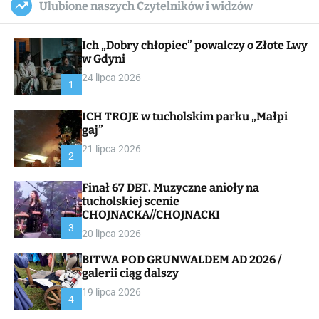
Ulubione naszych Czytelników i widzów
c
ff
u
r
a
l
c
n
e
h
Ich „Dobry chłopiec” powalczy o Złote Lwy
v
a
w Gdyni
s
24 lipca 2026
W
1
i
d
ICH TROJE w tucholskim parku „Małpi
g
gaj”
e
t
21 lipca 2026
2
Finał 67 DBT. Muzyczne anioły na
tucholskiej scenie
CHOJNACKA//CHOJNACKI
3
20 lipca 2026
BITWA POD GRUNWALDEM AD 2026 /
galerii ciąg dalszy
19 lipca 2026
4