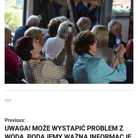
mrf.
Previous:
Z
UWAGA! MOŻE WYSTAPIĆ PROBLEM Z
o
WODĄ, PODAJEMY WAŻNĄ INFORMACJĘ