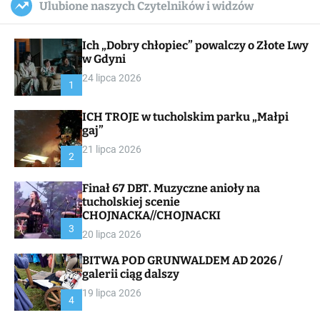
Ulubione naszych Czytelników i widzów
c
ff
u
r
a
l
c
n
e
h
Ich „Dobry chłopiec” powalczy o Złote Lwy
v
a
w Gdyni
s
24 lipca 2026
W
1
i
d
ICH TROJE w tucholskim parku „Małpi
g
gaj”
e
t
21 lipca 2026
2
Finał 67 DBT. Muzyczne anioły na
tucholskiej scenie
CHOJNACKA//CHOJNACKI
3
20 lipca 2026
BITWA POD GRUNWALDEM AD 2026 /
galerii ciąg dalszy
19 lipca 2026
4