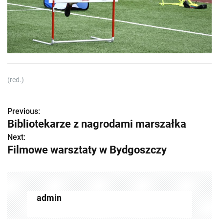
(red.)
Previous:
Z
Bibliotekarze z nagrodami marszałka
o
Next:
Filmowe warsztaty w Bydgoszczy
b
a
c
admin
z