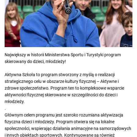
e
d
r
e
a
d
t
i
m
e
Największy w historii Ministerstwa Sportu i Turystyki program
skierowany do dzieci, młodzieży!
Aktywna Szkoła to program stworzony z myślą o realizacji
strategicznego celu w obszarze kultury fizycznej – Aktywne i
zdrowe społeczeństwo. Program ten to kompleksowe wsparcie
aktywności fizycznej skierowane w szczególności do dzieci i
młodzieży.
.
Głównym celem programu jest szeroko rozumiana aktywizacja
fizyczna dzieci i młodzieży. Program otwiera się na lokalne
społeczności, wspierając działania animacyjne na samorządowych
i innych obiektach sportowych. Kontynuowane są również