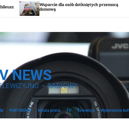
rcie dla osób dotkniętych przemocą
Godzina „W”. 
ową
syreny
TV NEWS
ELEWIZYJNO – RADIOWY
ki
PARTNERZY
Nasza praca
TV
Telewizja
Wydarzenia kul