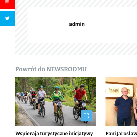
c
z
admin
w
p
i
s
Powrót do NEWSROOMU
y
Wspierają turystyczne inicjatywy
Pani Jarosła