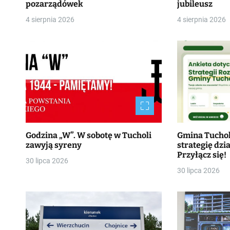
pozarządówek
jubileusz
4 sierpnia 2026
4 sierpnia 2026
Godzina „W”. W sobotę w Tucholi
Gmina Tucho
zawyją syreny
strategię dzia
Przyłącz się!
30 lipca 2026
30 lipca 2026