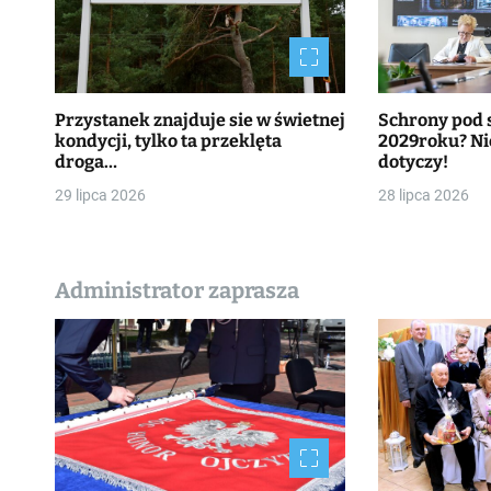
Przystanek znajduje sie w świetnej
Schrony pod 
kondycji, tylko ta przeklęta
2029roku? Nie
droga…
dotyczy!
29 lipca 2026
28 lipca 2026
Administrator zaprasza