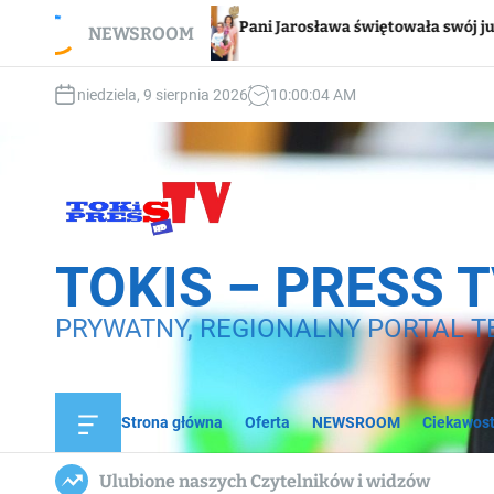
S
Wspa
Pani Jarosława świętowała swój jubileusz
NEWSROOM
k
dom
i
p
niedziela, 9 sierpnia 2026
10
:
00
:
05
AM
t
o
c
o
n
t
e
TOKIS – PRESS 
n
t
PRYWATNY, REGIONALNY PORTAL T
Strona główna
Oferta
NEWSROOM
Ciekawost
O
f
f
Ulubione naszych Czytelników i widzów
c