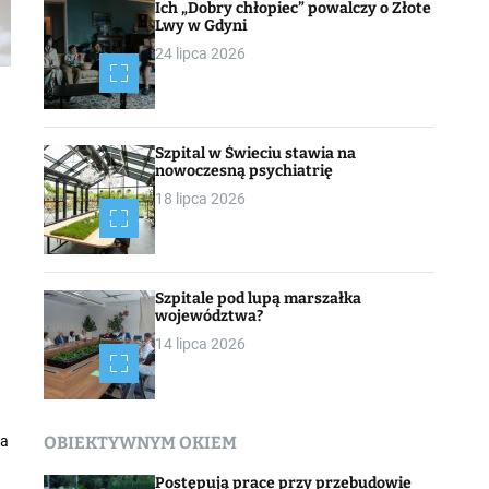
Ich „Dobry chłopiec” powalczy o Złote
Lwy w Gdyni
24 lipca 2026
Szpital w Świeciu stawia na
nowoczesną psychiatrię
18 lipca 2026
Szpitale pod lupą marszałka
województwa?
14 lipca 2026
ba
OBIEKTYWNYM OKIEM
Postępują prace przy przebudowie