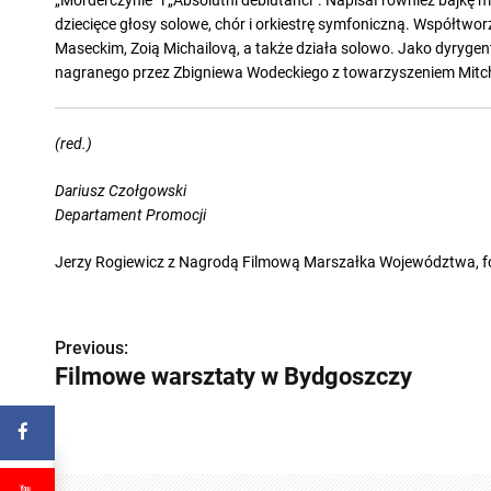
dziecięce głosy solowe, chór i orkiestrę symfoniczną. Współtwo
Maseckim, Zoią Michailovą, a także działa solowo. Jako dyryge
nagranego przez Zbigniewa Wodeckiego z towarzyszeniem Mitch
(red.)
Dariusz Czołgowski
Departament Promocji
Jerzy Rogiewicz z Nagrodą Filmową Marszałka Województwa, f
Z
Previous:
Filmowe warsztaty w Bydgoszczy
o
b
a