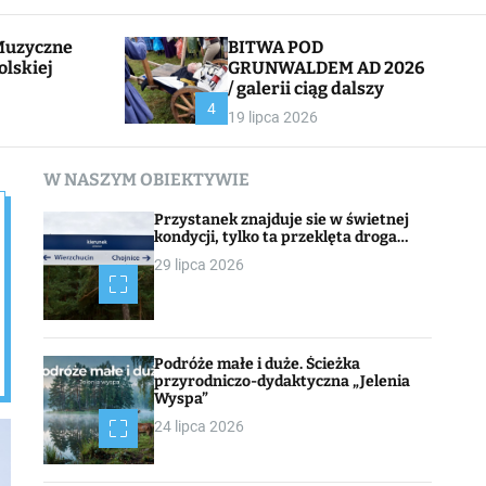
l
c
e
h
BITWA POD
olskiej
GRUNWALDEM AD 2026
/ galerii ciąg dalszy
CHOJNACK
4
19 lipca 2026
W NASZYM OBIEKTYWIE
Przystanek znajduje sie w świetnej
kondycji, tylko ta przeklęta droga…
29 lipca 2026
Podróże małe i duże. Ścieżka
przyrodniczo-dydaktyczna „Jelenia
Wyspa”
24 lipca 2026