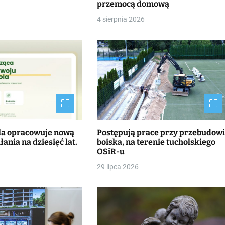
przemocą domową
4 sierpnia 2026
la opracowuje nową
Postępują prace przy przebudow
łania na dziesięć lat.
boiska, na terenie tucholskiego
OSiR-u
29 lipca 2026