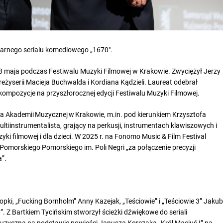
rnego serialu komediowego „1670″.
 maja podczas Festiwalu Muzyki Filmowej w Krakowie. Zwyciężył Jerzy
eżyserii Macieja Buchwalda i Kordiana Kądzieli. Laureat odebrał
 kompozycje na przyszłorocznej edycji Festiwalu Muzyki Filmowej.
na Akademii Muzycznej w Krakowie, m.in. pod kierunkiem Krzysztofa
iinstrumentalista, grający na perkusji, instrumentach klawiszowych i
ki filmowej i dla dzieci. W 2025 r. na Fonomo Music & Film Festival
orskiego Pomorskiego im. Poli Negri „za połączenie precyzji
a”.
pki, „Fucking Bornholm” Anny Kazejak, „Teściowie” i „Teściowie 3” Jaku
 Z Bartkiem Tycińskim stworzył ścieżki dźwiękowe do seriali
 muzyczną na podstawie powieści Janusza Korczaka „Król Maciuś I” na