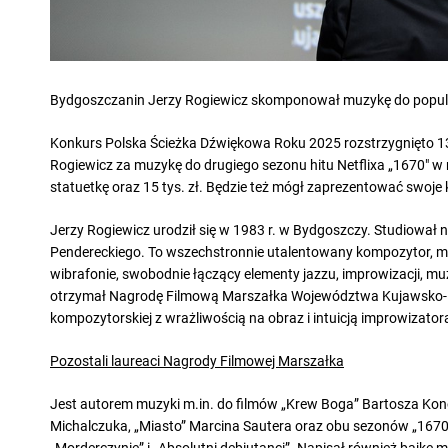
Bydgoszczanin Jerzy Rogiewicz skomponował muzykę do popula
Konkurs Polska Ścieżka Dźwiękowa Roku 2025 rozstrzygnięto 13
Rogiewicz za muzykę do drugiego sezonu hitu Netflixa „1670″ w r
statuetkę oraz 15 tys. zł. Będzie też mógł zaprezentować swoje
Jerzy Rogiewicz urodził się w 1983 r. w Bydgoszczy. Studiował 
Pendereckiego. To wszechstronnie utalentowany kompozytor, mult
wibrafonie, swobodnie łączący elementy jazzu, improwizacji, muzy
otrzymał Nagrodę Filmową Marszałka Województwa Kujawsko-Pom
kompozytorskiej z wrażliwością na obraz i intuicją improwizator
Pozostali laureaci Nagrody Filmowej Marszałka
Jest autorem muzyki m.in. do filmów „Krew Boga” Bartosza Kono
Michalczuka, „Miasto” Marcina Sautera oraz obu sezonów „1670”.
„Morderczynie” i „Absolutni debiutanci”. Napisał również bajkę