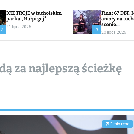
ICH TROJE w tucholskim
Finał 67 DBT. Muzyczne
parku „Małpi gaj”
anioły na tuch
scenie
21 lipca 2026
2
CHOJNACKA//
3
20 lipca 2026
I
dą za najlepszą ścieżkę
2 min read
E
s
t