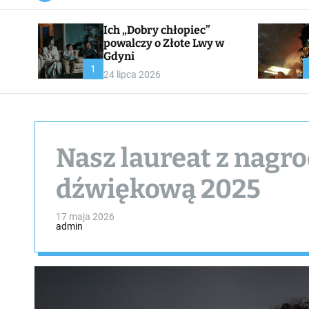
a
n
Ich „Dobry chłopiec”
v
a
powalczy o Złote Lwy w
s
Gdyni
W
1
24 lipca 2026
i
d
g
e
t
Nasz laureat z nagro
dźwiękową 2025
17 maja 2026
admin