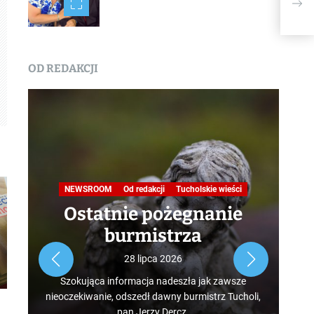
piel
OD REDAKCJI
Na
NEWSROOM
Od redakcji
Tucholskie wieści
Ostatnie pożegnanie
burmistrza
Roz
28 lipca 2026
tur
Szokująca informacja nadeszła jak zawsze
mus
nieoczekiwanie, odszedł dawny burmistrz Tucholi,
szcz
pan Jerzy Dercz.
w d