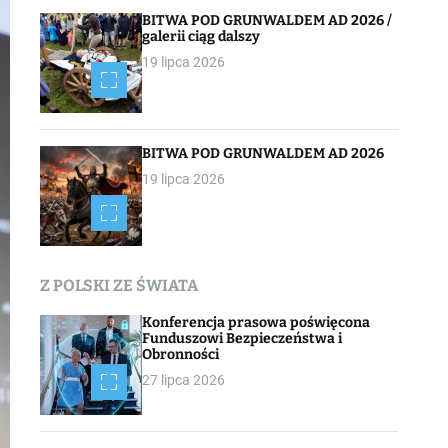
BITWA POD GRUNWALDEM AD 2026 /
galerii ciąg dalszy
19 lipca 2026
BITWA POD GRUNWALDEM AD 2026
19 lipca 2026
Z POLSKI ZE ŚWIATA
Konferencja prasowa poświęcona
Funduszowi Bezpieczeństwa i
Obronności
27 lipca 2026