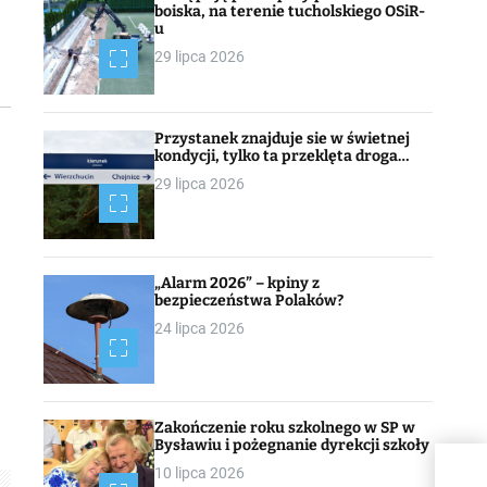
boiska, na terenie tucholskiego OSiR-
u
29 lipca 2026
Przystanek znajduje sie w świetnej
kondycji, tylko ta przeklęta droga…
29 lipca 2026
„Alarm 2026” – kpiny z
bezpieczeństwa Polaków?
24 lipca 2026
i
Zakończenie roku szkolnego w SP w
Bysławiu i pożegnanie dyrekcji szkoły
10 lipca 2026
Kal