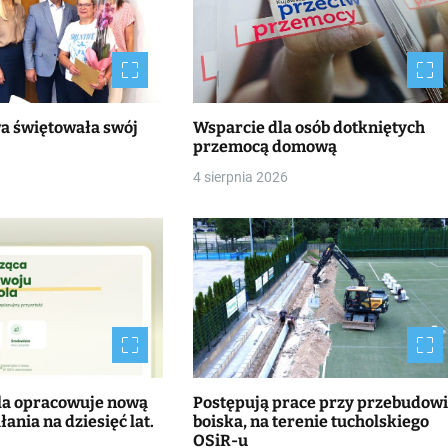
wa świętowała swój
Wsparcie dla osób dotkniętych
przemocą domową
4 sierpnia 2026
la opracowuje nową
Postępują prace przy przebudow
łania na dziesięć lat.
boiska, na terenie tucholskiego
OSiR-u