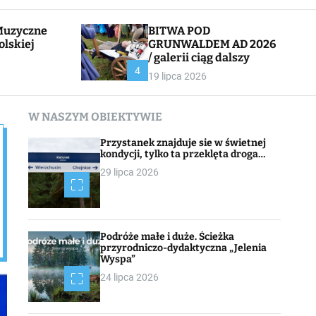
l
c
e
h
BITWA POD
olskiej
GRUNWALDEM AD 2026
/ galerii ciąg dalszy
CHOJNACK
4
19 lipca 2026
W NASZYM OBIEKTYWIE
Przystanek znajduje sie w świetnej
kondycji, tylko ta przeklęta droga…
29 lipca 2026
Podróże małe i duże. Ścieżka
przyrodniczo-dydaktyczna „Jelenia
Wyspa”
24 lipca 2026