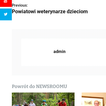
Previous:
Z
Powiatowi weterynarze dzieciom
o
b
a
c
z
admin
w
p
i
Powrót do NEWSROOMU
s
y