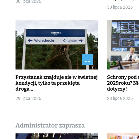
30 lipca 2026
30 lipca 2026
Przystanek znajduje sie w świetnej
Schrony pod 
kondycji, tylko ta przeklęta
2029roku? Nie
droga…
dotyczy!
29 lipca 2026
28 lipca 2026
Administrator zaprasza