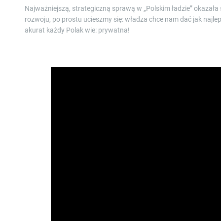
Najważniejszą, strategiczną sprawą w „Polskim ładzie” okazała
rozwoju, po prostu ucieszmy się: władza chce nam dać jak najlep
akurat każdy Polak wie: prywatna!