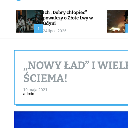
a
n
Ich „Dobry chłopiec”
v
a
powalczy o Złote Lwy w
s
Gdyni
W
1
24 lipca 2026
i
d
g
e
t
„NOWY ŁAD” I WIE
ŚCIEMA!
19 maja 2021
admin