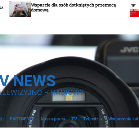
 dla osób dotkniętych przemocą
Godzina „W”. W s
syreny
TV NEWS
ELEWIZYJNO – RADIOWY
ki
PARTNERZY
Nasza praca
TV
Telewizja
Wydarzenia kul