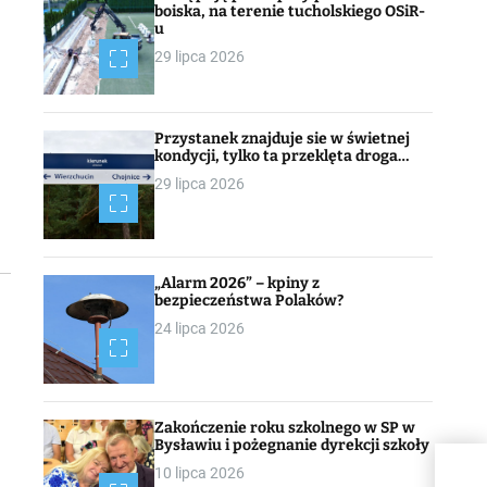
boiska, na terenie tucholskiego OSiR-
u
29 lipca 2026
Przystanek znajduje sie w świetnej
kondycji, tylko ta przeklęta droga…
29 lipca 2026
„Alarm 2026” – kpiny z
bezpieczeństwa Polaków?
24 lipca 2026
Zakończenie roku szkolnego w SP w
Bysławiu i pożegnanie dyrekcji szkoły
10 lipca 2026