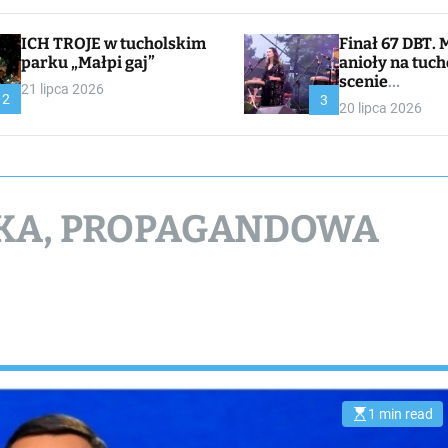
ICH TROJE w tucholskim
Finał 67 DBT. Muzyczne
parku „Małpi gaj”
anioły na tuch
scenie
21 lipca 2026
2
CHOJNACKA//
3
20 lipca 2026
I
LKA, PROPAGANDOWA
1 min read
E
s
t