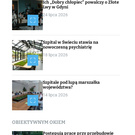
Ich „Dobry chłopiec” powalczy o Złote
Lwy w Gdyni
24 lipca 2026
Szpital w Świeciu stawia na
nowoczesną psychiatrię
18 lipca 2026
Szpitale pod lupą marszałka
województwa?
14 lipca 2026
OBIEKTYWNYM OKIEM
Postępują prace przy przebudowie