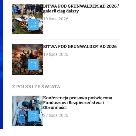
BITWA POD GRUNWALDEM AD 2026 /
galerii ciąg dalszy
19 lipca 2026
BITWA POD GRUNWALDEM AD 2026
19 lipca 2026
Z POLSKI ZE ŚWIATA
Konferencja prasowa poświęcona
Funduszowi Bezpieczeństwa i
Obronności
27 lipca 2026