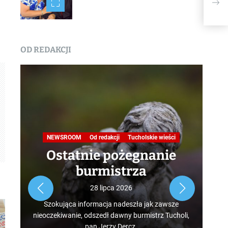
OD REDAKCJI
Na
NEWSROOM
Od redakcji
Tucholskie wieści
Ostatnie pożegnanie
burmistrza
Roz
28 lipca 2026
tur
Szokująca informacja nadeszła jak zawsze
mus
nieoczekiwanie, odszedł dawny burmistrz Tucholi,
szcz
pan Jerzy Dercz.
w d