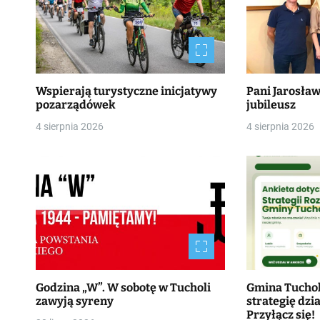
Wspierają turystyczne inicjatywy
Pani Jarosła
pozarządówek
jubileusz
4 sierpnia 2026
4 sierpnia 2026
Godzina „W”. W sobotę w Tucholi
Gmina Tucho
zawyją syreny
strategię dzia
Przyłącz się!