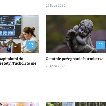
29 lipca 2026
szpitalami do
Ostatnie pożegnanie burmistrza
stety, Tucholi to nie
28 lipca 2026