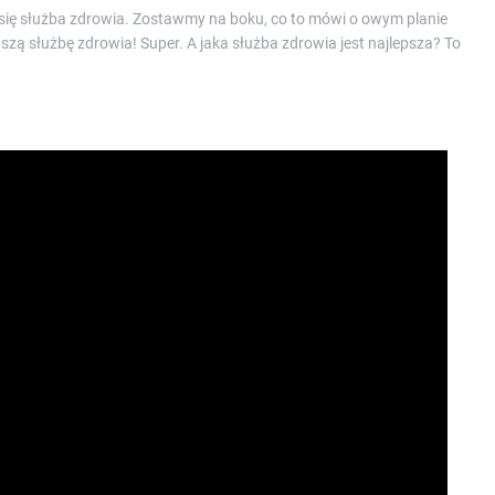
 się służba zdrowia. Zostawmy na boku, co to mówi o owym planie
szą służbę zdrowia! Super. A jaka służba zdrowia jest najlepsza? To