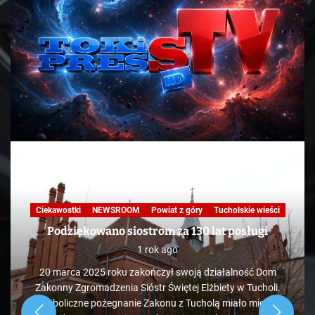
Ciekawostki
NEWSROOM
Powiat z góry
Tucholskie wieści
Podziękowano siostrom za 130 lat posługi
1 rok ago
20 marca 2025 roku zakończył swoją działalność Dom
Zakonny Zgromadzenia Sióstr Świętej Elżbiety w Tucholi.
Symboliczne pożegnanie Zakonu z Tucholą miało miejsce