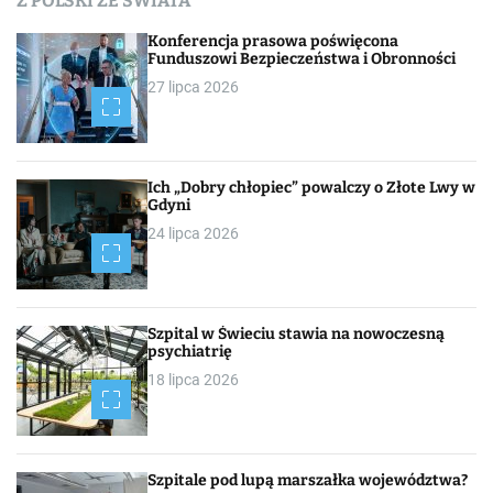
Z POLSKI ZE ŚWIATA
h
Konferencja prasowa poświęcona
Funduszowi Bezpieczeństwa i Obronności
27 lipca 2026
Ich „Dobry chłopiec” powalczy o Złote Lwy w
Gdyni
24 lipca 2026
Szpital w Świeciu stawia na nowoczesną
psychiatrię
18 lipca 2026
Szpitale pod lupą marszałka województwa?