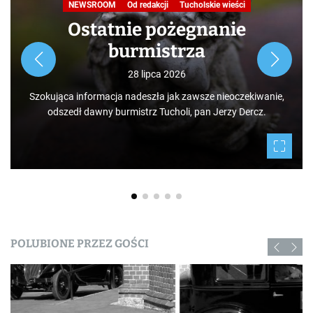
NEWSROOM
Od redakcji
Tucholskie wieści
Ostatnie pożegnanie
burmistrza
28 lipca 2026
Szokująca informacja nadeszła jak zawsze nieoczekiwanie,
odszedł dawny burmistrz Tucholi, pan Jerzy Dercz.
POLUBIONE PRZEZ GOŚCI