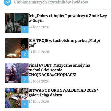
Ulubione naszych Czytelników i widzów
c
ff
u
r
a
l
c
n
e
h
Ich „Dobry chłopiec” powalczy o Złote Lwy
v
a
w Gdyni
s
24 lipca 2026
W
1
i
d
ICH TROJE w tucholskim parku „Małpi
g
gaj”
e
t
21 lipca 2026
2
Finał 67 DBT. Muzyczne anioły na
tucholskiej scenie
CHOJNACKA//CHOJNACKI
3
20 lipca 2026
BITWA POD GRUNWALDEM AD 2026 /
galerii ciąg dalszy
19 lipca 2026
4