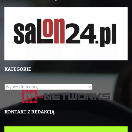
KATEGORIE
K
a
t
e
KONTAKT Z REDAKCJĄ.
g
o
r