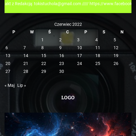
dakcją: tokistuchola@gmail.com ///// https://www.facebook.com/tokispr
i
e
Czerwiec 2022
P
W
Ś
C
P
S
N
1
2
3
4
5
6
7
8
9
10
11
12
13
14
15
16
17
18
19
20
21
22
23
24
25
26
27
28
29
30
« Maj
Lip »
LOGO