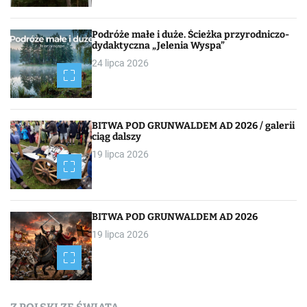
a
c
Podróże małe i duże. Ścieżka przyrodniczo-
dydaktyczna „Jelenia Wyspa”
j
24 lipca 2026
a
p
BITWA POD GRUNWALDEM AD 2026 / galerii
o
ciąg dalszy
19 lipca 2026
w
p
i
BITWA POD GRUNWALDEM AD 2026
19 lipca 2026
s
a
c