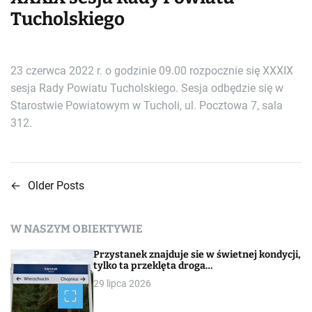
Tucholskiego
23 czerwca 2022 r. o godzinie 09.00 rozpocznie się XXXIX
sesja Rady Powiatu Tucholskiego. Sesja odbędzie się w
Starostwie Powiatowym w Tucholi, ul. Pocztowa 7, sala
312.
←
Older Posts
N
a
W NASZYM OBIEKTYWIE
w
Przystanek znajduje sie w świetnej kondycji,
i
tylko ta przeklęta droga…
29 lipca 2026
g