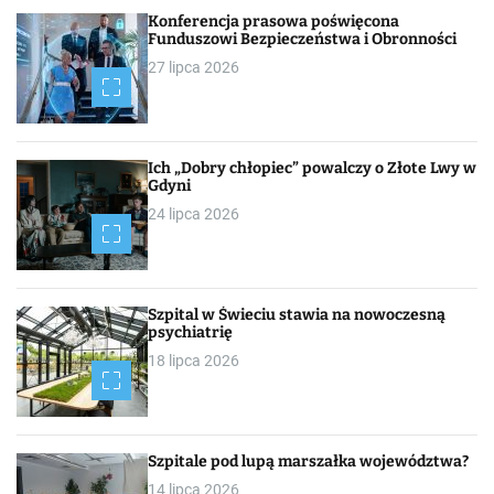
h
Konferencja prasowa poświęcona
Funduszowi Bezpieczeństwa i Obronności
27 lipca 2026
Ich „Dobry chłopiec” powalczy o Złote Lwy w
Gdyni
24 lipca 2026
Szpital w Świeciu stawia na nowoczesną
psychiatrię
18 lipca 2026
Szpitale pod lupą marszałka województwa?
14 lipca 2026