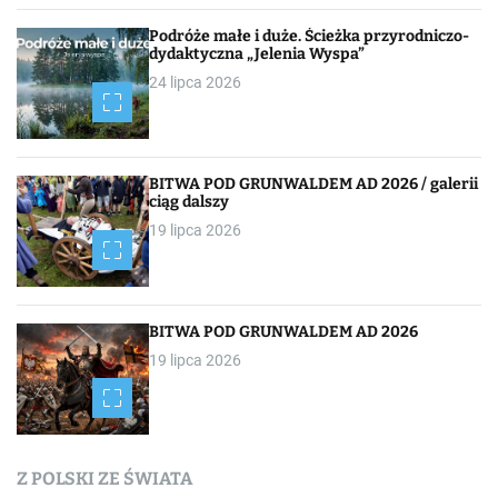
c
Podróże małe i duże. Ścieżka przyrodniczo-
dydaktyczna „Jelenia Wyspa”
j
24 lipca 2026
a
p
BITWA POD GRUNWALDEM AD 2026 / galerii
o
ciąg dalszy
19 lipca 2026
w
p
i
BITWA POD GRUNWALDEM AD 2026
19 lipca 2026
s
a
c
Z POLSKI ZE ŚWIATA