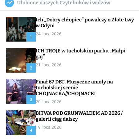
Ulubione naszych Czytelników i widzów
c
ff
u
r
a
l
c
n
e
h
Ich „Dobry chłopiec” powalczy o Złote Lwy
v
a
w Gdyni
s
24 lipca 2026
W
1
i
d
ICH TROJE w tucholskim parku „Małpi
g
gaj”
e
t
21 lipca 2026
2
Finał 67 DBT. Muzyczne anioły na
tucholskiej scenie
CHOJNACKA//CHOJNACKI
3
20 lipca 2026
BITWA POD GRUNWALDEM AD 2026 /
galerii ciąg dalszy
19 lipca 2026
4