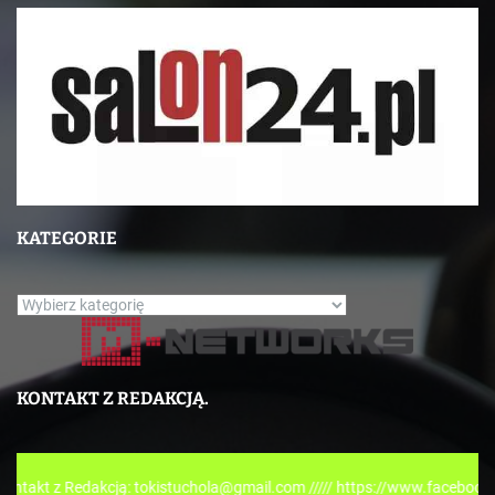
KATEGORIE
K
a
t
e
KONTAKT Z REDAKCJĄ.
g
o
r
edakcją: tokistuchola@gmail.com ///// https://www.facebook.com/tokis