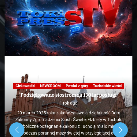
Ciekawostki
NEWSROOM
Powiat z góry
Tucholskie wieści
Podziękowano siostrom za 130 lat posługi
1 rok ago
20 marca 2025 roku zakończył swoją działalność Dom
Zakonny Zgromadzenia Sióstr Świętej Elżbiety w Tucholi.
Symboliczne pożegnanie Zakonu z Tucholą miało miejsce
podczas porannej mszy świętej w przylegającej do