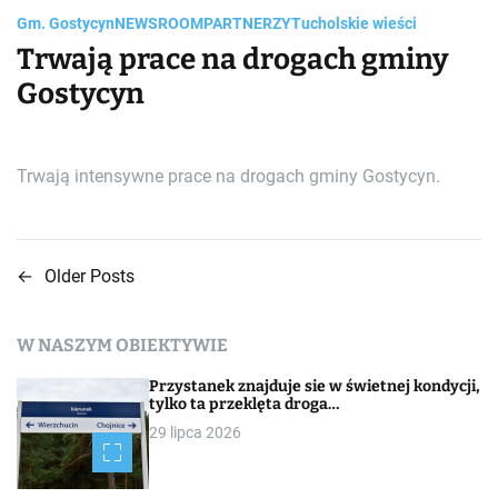
Gm. Gostycyn
NEWSROOM
PARTNERZY
Tucholskie wieści
Trwają prace na drogach gminy
Gostycyn
Trwają intensywne prace na drogach gminy Gostycyn.
←
Older Posts
N
a
W NASZYM OBIEKTYWIE
w
Przystanek znajduje sie w świetnej kondycji,
i
tylko ta przeklęta droga…
29 lipca 2026
g
a