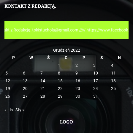
e
KONTAKT Z REDAKCJĄ.
g
o
r
akcją: tokistuchola@gmail.com ///// https://www.facebook.com/tokispr
i
e
Grudzień 2022
P
W
Ś
C
P
S
N
1
2
3
4
5
6
7
8
9
10
11
12
13
14
15
16
17
18
19
20
21
22
23
24
25
26
27
28
29
30
31
« Lis
Sty »
LOGO