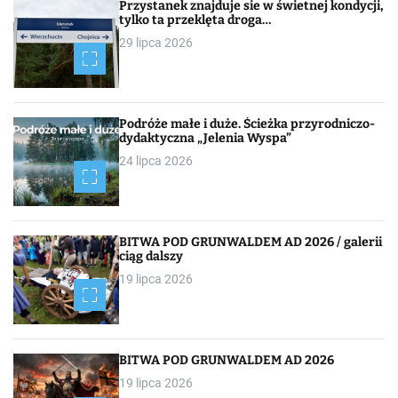
Przystanek znajduje sie w świetnej kondycji,
i
tylko ta przeklęta droga…
29 lipca 2026
g
a
c
Podróże małe i duże. Ścieżka przyrodniczo-
dydaktyczna „Jelenia Wyspa”
j
24 lipca 2026
a
p
BITWA POD GRUNWALDEM AD 2026 / galerii
o
ciąg dalszy
19 lipca 2026
w
p
i
BITWA POD GRUNWALDEM AD 2026
19 lipca 2026
s