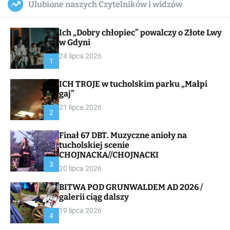
Ulubione naszych Czytelników i widzów
c
ff
u
r
a
l
c
n
e
h
Ich „Dobry chłopiec” powalczy o Złote Lwy
v
a
w Gdyni
s
24 lipca 2026
W
1
i
d
ICH TROJE w tucholskim parku „Małpi
g
gaj”
e
t
21 lipca 2026
2
Finał 67 DBT. Muzyczne anioły na
tucholskiej scenie
CHOJNACKA//CHOJNACKI
3
20 lipca 2026
BITWA POD GRUNWALDEM AD 2026 /
galerii ciąg dalszy
19 lipca 2026
4