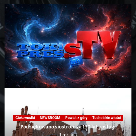
Ciekawostki
NEWSROOM
Powiat z góry
Tucholskie wieści
Podziękowano siostrom za 130 lat posługi
1 rok ago