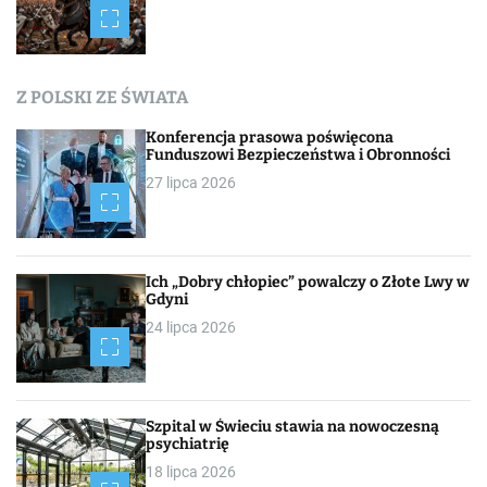
a
c
Z POLSKI ZE ŚWIATA
h
Konferencja prasowa poświęcona
Funduszowi Bezpieczeństwa i Obronności
27 lipca 2026
Ich „Dobry chłopiec” powalczy o Złote Lwy w
Gdyni
24 lipca 2026
Szpital w Świeciu stawia na nowoczesną
psychiatrię
18 lipca 2026