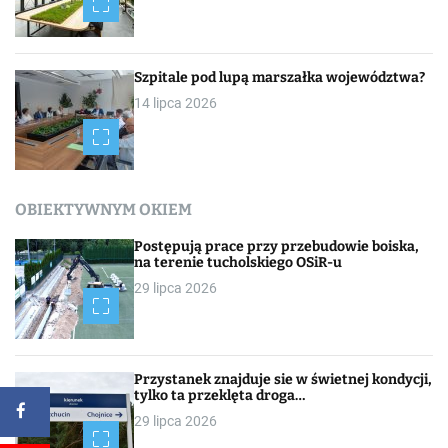
Szpitale pod lupą marszałka województwa?
14 lipca 2026
OBIEKTYWNYM OKIEM
Postępują prace przy przebudowie boiska,
na terenie tucholskiego OSiR-u
29 lipca 2026
Przystanek znajduje sie w świetnej kondycji,
tylko ta przeklęta droga…
29 lipca 2026