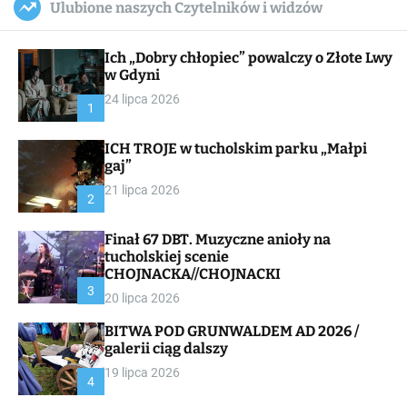
Ulubione naszych Czytelników i widzów
c
ff
u
r
a
l
c
n
e
h
Ich „Dobry chłopiec” powalczy o Złote Lwy
v
a
w Gdyni
s
24 lipca 2026
W
1
i
d
ICH TROJE w tucholskim parku „Małpi
g
gaj”
e
t
21 lipca 2026
2
Finał 67 DBT. Muzyczne anioły na
tucholskiej scenie
CHOJNACKA//CHOJNACKI
3
20 lipca 2026
BITWA POD GRUNWALDEM AD 2026 /
galerii ciąg dalszy
19 lipca 2026
4