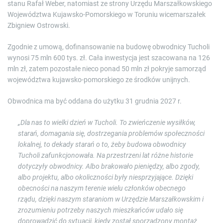
stanu Rafał Weber, natomiast ze strony Urzędu Marszałkowskiego
Województwa Kujawsko-Pomorskiego w Toruniu wicemarszałek
Zbigniew Ostrowski.
Zgodnie z umową, dofinansowanie na budowę obwodnicy Tucholi
wynosi 75 mln 600 tys. zł. Cała inwestycja jest szacowana na 126
mln zł, zatem pozostałe nieco ponad 50 mln zł pokryje samorząd
województwa kujawsko-pomorskiego ze środków unijnych.
Obwodnica ma być oddana do użytku 31 grudnia 2027 r.
„Dla nas to wielki dzień w Tucholi. To zwieńczenie wysiłków,
starań, domagania się, dostrzegania problemów społeczności
lokalnej, to dekady starań o to, żeby budowa obwodnicy
Tucholi zafunkcjonowała. Na przestrzeni lat różne historie
dotyczyły obwodnicy. Albo brakowało pieniędzy, albo zgody,
albo projektu, albo okoliczności były niesprzyjające. Dzięki
obecności na naszym terenie wielu członków obecnego
rządu, dzięki naszym staraniom w Urzędzie Marszałkowskim i
zrozumieniu potrzeby naszych mieszkańców udało się
doprowadzić do sytuacji, kiedy został sporządzony montaż