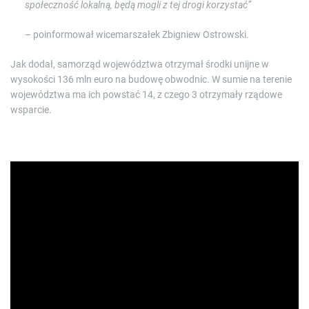
społeczność lokalną, będą mogli z tej drogi korzystać”
– poinformował wicemarszałek Zbigniew Ostrowski.
Jak dodał, samorząd województwa otrzymał środki unijne w
wysokości 136 mln euro na budowę obwodnic. W sumie na terenie
województwa ma ich powstać 14, z czego 3 otrzymały rządowe
wsparcie.